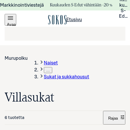
Kuukauden S-Edut vähintään –20 %
Markkinointiviestejä
kuuk
S-
Edui
Etusivu
Avaa
valikko
Murupolku
Naiset
…
Sukat ja sukkahousut
Villasukat
6 tuotetta
Rajaa