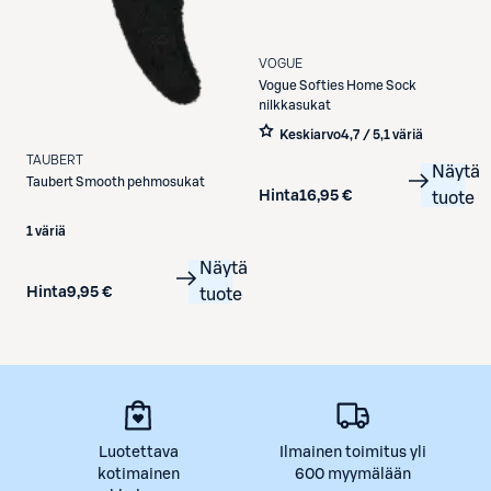
VOGUE
Vogue
Softies Home Sock
nilkkasukat
Keskiarvo
4,7 / 5
,
1 väriä
TAUBERT
Näytä
Taubert
Smooth pehmosukat
Hinta
16,95 €
tuote
1 väriä
Näytä
Hinta
9,95 €
tuote
Luotettava
Ilmainen toimitus yli
kotimainen
600 myymälään