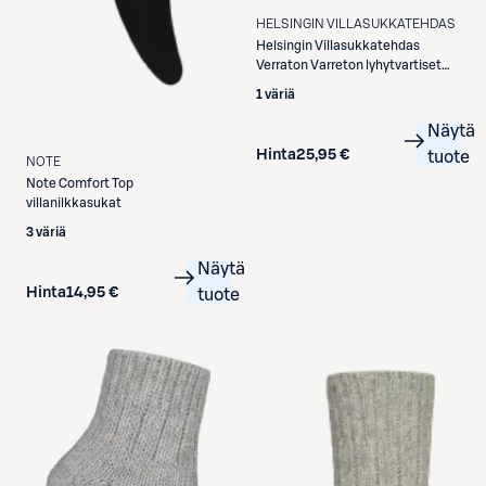
HELSINGIN VILLASUKKATEHDAS
Helsingin Villasukkatehdas
Verraton Varreton lyhytvartiset
villasukat
1 väriä
Näytä
Hinta
25,95 €
tuote
NOTE
Note
Comfort Top
villanilkkasukat
3 väriä
Näytä
Hinta
14,95 €
tuote