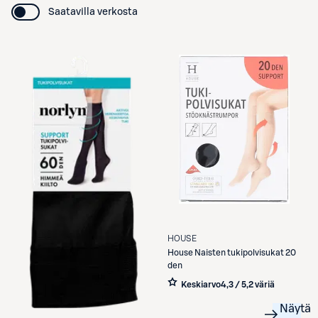
Saatavilla verkosta
HOUSE
House
Naisten tukipolvisukat 20
den
Keskiarvo
4,3 / 5
,
2 väriä
Näytä