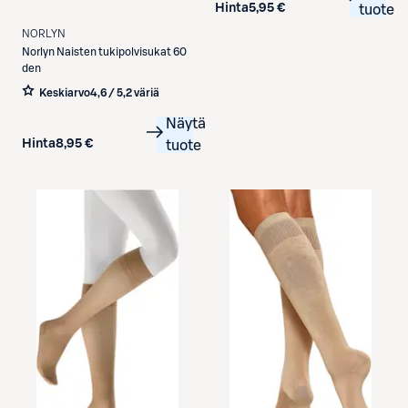
Hinta
5,95 €
tuote
NORLYN
Norlyn
Naisten tukipolvisukat 60
den
Keskiarvo
4,6 / 5
,
2 väriä
Näytä
Hinta
8,95 €
tuote