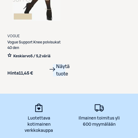
VOGUE
Vogue
Support Knee polvisukat
40 den
Keskiarvo
5 / 5
,
2 väriä
Näytä
Hinta
11,45 €
tuote
Luotettava
Ilmainen toimitus yli
kotimainen
600 myymälään
verkkokauppa