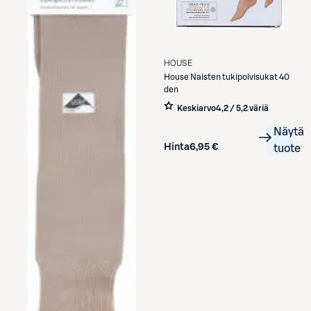
HOUSE
House
Naisten tukipolvisukat 40
den
Keskiarvo
4,2 / 5
,
2 väriä
Näytä
Hinta
6,95 €
tuote