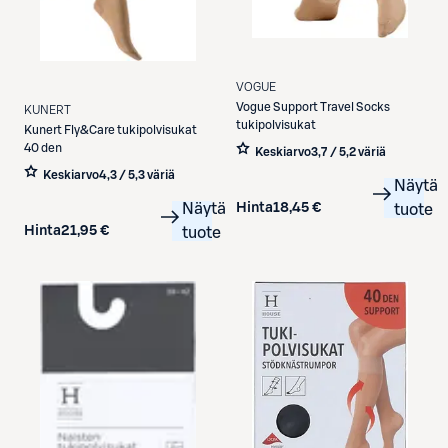
VOGUE
Vogue
Support Travel Socks
KUNERT
tukipolvisukat
Kunert
Fly&Care tukipolvisukat
40 den
Keskiarvo
3,7 / 5
,
2 väriä
Keskiarvo
4,3 / 5
,
3 väriä
Näytä
Hinta
18,45 €
Näytä
tuote
Hinta
21,95 €
tuote