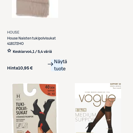
HOUSE
House
Naisten tukipolvisukat
418172HO
Keskiarvo
4,1 / 5
,
4 väriä
Näytä
Hinta
10,95 €
tuote