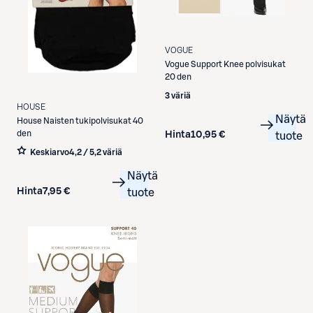
VOGUE
Vogue
Support Knee polvisukat
20 den
3 väriä
HOUSE
Näytä
House
Naisten tukipolvisukat 40
den
Hinta
10,95 €
tuote
Keskiarvo
4,2 / 5
,
2 väriä
Näytä
Hinta
7,95 €
tuote