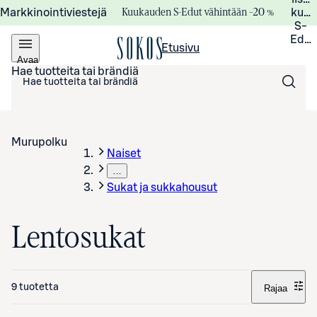
Kuukauden S-Edut vähintään –20 %
Markkinointiviestejä
kuuk
S-
Edui
Etusivu
Avaa
valikko
Hae tuotteita tai brändiä
Murupolku
Naiset
…
Sukat ja sukkahousut
Lentosukat
9 tuotetta
Rajaa