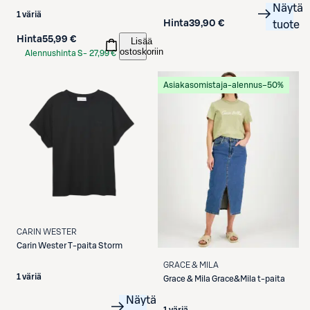
Näytä
1 väriä
Hinta
39,90 €
tuote
Hinta
55,99 €
Lisää
ostoskoriin
Alennushinta S-
27,99 €
Etukortilla
Asiakasomistaja-alennus
−50%
CARIN WESTER
Carin Wester
T-paita Storm
GRACE & MILA
1 väriä
Grace & Mila
Grace&Mila t-paita
Näytä
1 väriä