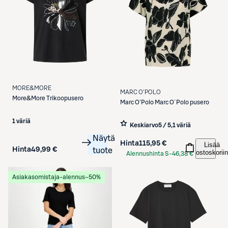
MORE&MORE
MARC O'POLO
More&More
Trikoopusero
Marc O'Polo
Marc O´Polo pusero
1 väriä
Keskiarvo
5 / 5
,
1 väriä
Näytä
Hinta
115,95 €
Lisää
Hinta
49,99 €
tuote
ostoskoriin
Alennushinta S-
46,38 €
Etukortilla
Asiakasomistaja-alennus
−50%