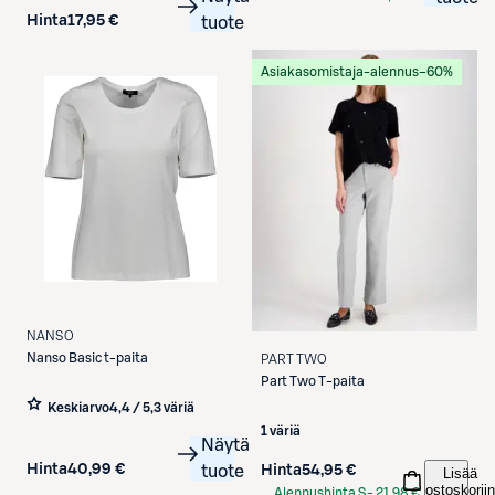
S-Etukortilla
Hinta
17,95 €
tuote
Asiakasomistaja-alennus
−60%
NANSO
Nanso
Basic t-paita
PART TWO
Part Two
T-paita
Keskiarvo
4,4 / 5
,
3 väriä
1 väriä
Näytä
Hinta
40,99 €
tuote
Hinta
54,95 €
Lisää
ostoskoriin
Alennushinta S-
21,98 €