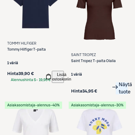
TOMMY HILFIGER
Tommy Hilfiger
T-paita
SAINT TROPEZ
Saint Tropez
T-paita Olalia
1 väriä
Hinta
39,90 €
Lisää
1 väriä
ostoskoriin
Alennushinta S-
19,95 €
Näytä
Etukortilla
Hinta
34,95 €
tuote
Asiakasomistaja-alennus
−40%
Asiakasomistaja-alennus
−30%