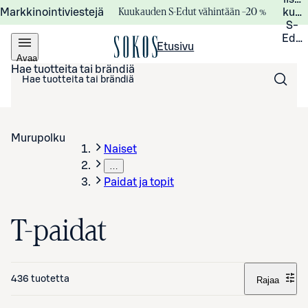
Kuukauden S-Edut vähintään –20 %
Markkinointiviestejä
kuuk
S-
Edui
Etusivu
Avaa
valikko
Hae tuotteita tai brändiä
Murupolku
Naiset
…
Paidat ja topit
T-paidat
436 tuotetta
Rajaa