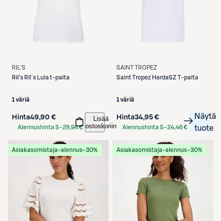
RIL'S
SAINT TROPEZ
Ril's
Ril´s Lula t-paita
Saint Tropez
HardaSZ T-paita
1 väriä
1 väriä
Näytä
Hinta
49,90 €
Hinta
34,95 €
Lisää
ostoskoriin
Alennushinta S-
29,94 €
Alennushinta S-
24,46 €
tuote
Etukortilla
Etukortilla
Asiakasomistaja-alennus
−30%
Asiakasomistaja-alennus
−30%