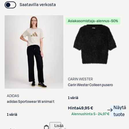
Saatavilla verkosta
Asiakasomistaja-alennus
−50%
CARIN WESTER
Carin Wester
Colleen pusero
ADIDAS
1 väriä
adidas
Sportswear W animal t
Näytä
Hinta
49,95 €
Alennushinta S-
24,97 €
tuote
1 väriä
Etukortilla
Lisää