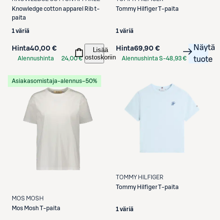
Knowledge cotton apparel
Rib t-
Tommy Hilfiger
T-paita
paita
1 väriä
1 väriä
Näytä
Hinta
40,00 €
Hinta
69,90 €
Lisää
ostoskoriin
Alennushinta
24,00 €
Alennushinta S-
48,93 €
tuote
S-Etukortilla
Etukortilla
Asiakasomistaja-alennus
−50%
TOMMY HILFIGER
Tommy Hilfiger
T-paita
MOS MOSH
Mos Mosh
T-paita
1 väriä