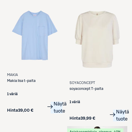
Etukortilla
MAKIA
Makia
Iisa t-paita
SOYACONCEPT
soyaconcept
T-paita
1 väriä
1 väriä
Näytä
Hinta
39,00 €
tuote
Näytä
Hinta
39,99 €
tuote