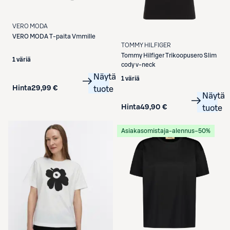
VERO MODA
VERO MODA
T-paita Vmmille
TOMMY HILFIGER
Tommy Hilfiger
Trikoopusero Slim
1 väriä
cody v-neck
Näytä
1 väriä
Hinta
29,99 €
tuote
Näytä
Hinta
49,90 €
tuote
Asiakasomistaja-alennus
−50%