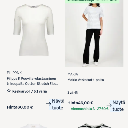
Asiakasomistaja-alennus
−40%
FILIPPA K
MAKIA
Filippa K
Puuvilla-elastaaninen
Makia
Verkstad t-paita
trikoopaita Cotton Stretch Elbow
Sleeve
Keskiarvo
4 / 5
,
1 väriä
1 väriä
Näytä
Näytä
Hinta
46,00 €
Hinta
60,00 €
tuote
Alennushinta S-
27,60 €
tuote
Etukortilla