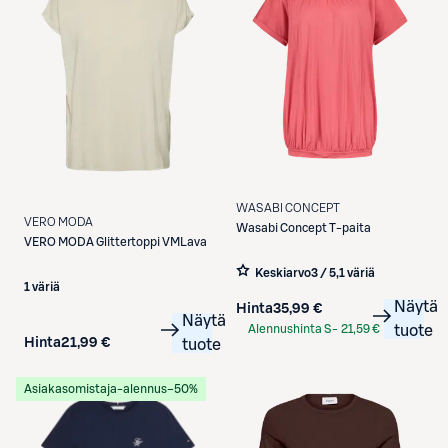
WASABI CONCEPT
VERO MODA
Wasabi Concept
T-paita
VERO MODA
Glittertoppi VMLava
Keskiarvo
3 / 5
,
1 väriä
1 väriä
Näytä
Hinta
35,99 €
Näytä
Alennushinta S-
21,59 €
tuote
Hinta
21,99 €
tuote
Etukortilla
Asiakasomistaja-alennus
−50%