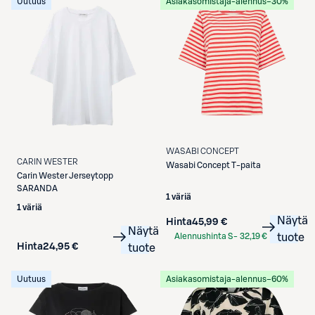
Uutuus
Asiakasomistaja-alennus
−30%
WASABI CONCEPT
CARIN WESTER
Wasabi Concept
T-paita
Carin Wester
Jerseytopp
SARANDA
1 väriä
1 väriä
Näytä
Hinta
45,99 €
Näytä
Alennushinta S-
32,19 €
tuote
Hinta
24,95 €
tuote
Etukortilla
Uutuus
Asiakasomistaja-alennus
−60%