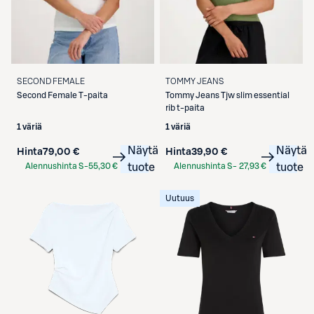
SECOND FEMALE
TOMMY JEANS
Second Female
T-paita
Tommy Jeans
Tjw slim essential
rib t-paita
1 väriä
1 väriä
Näytä
Näytä
Hinta
79,00 €
Hinta
39,90 €
Alennushinta S-
55,30 €
tuote
Alennushinta S-
27,93 €
tuote
Etukortilla
Etukortilla
Uutuus