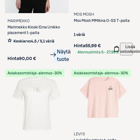
MOS MOSH
Mos Mosh
MMAina O-SS T-paita
MARIMEKKO
Marimekko
Kioski Erna Unikko
placement t-paita
1 väriä
Keskiarvo
4,5 / 5
,
1 väriä
Hinta
55,99 €
Lisää
ostoskoriin
Näytä
Alennushinta S-
27,99 €
Hinta
90,00 €
Etukortilla
tuote
Asiakasomistaja-alennus
−30%
Asiakasomistaja-alennus
−30%
LEVI'S