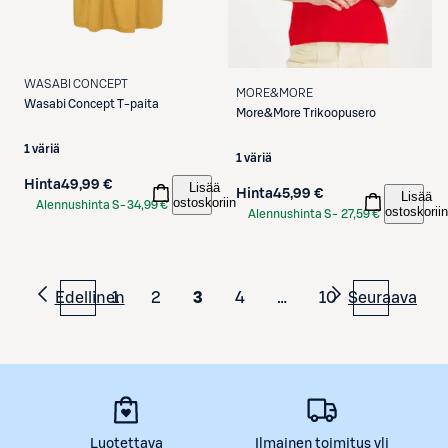
WASABI CONCEPT
MORE&MORE
Wasabi Concept
T-paita
More&More
Trikoopusero
1 väriä
1 väriä
Hinta
49,99 €
Lisää
Hinta
45,99 €
Lisää
ostoskoriin
Alennushinta S-
34,99 €
ostoskoriin
Alennushinta S-
27,59 €
Etukortilla
Etukortilla
Edellinen
1
2
3
4
…
10
Seuraava
Luotettava
Ilmainen toimitus yli