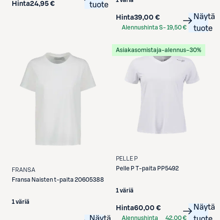
Hinta
24,95 €
tuote
Näytä
Hinta
39,00 €
Alennushinta S-
19,50 €
tuote
Etukortilla
Asiakasomistaja-alennus
−30%
PELLE P
Pelle P
T-paita PP5492
FRANSA
Fransa
Naisten t-paita 20605388
1 väriä
1 väriä
Näytä
Hinta
60,00 €
Näytä
Alennushinta
42,00 €
tuote