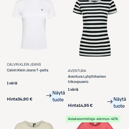
CALVIN KLEIN JEANS
Calvin Klein Jeans
T-paita
AVENTURA
Aventura
Lyhythihainen
trikoopusero
1 väriä
1 väriä
Näytä
Näytä
Hinta
34,90 €
tuote
Hinta
14,95 €
tuote
Asiakasomistaja-alennus
−40%