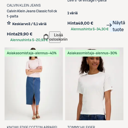
Levi's® Gr vintage t-paita
CALVIN KLEIN JEANS
Calvin Klein Jeans
Classic foil ck
1 väriä
t-paita
Näytä
Hinta
49,00 €
Keskiarvo
3 / 5
,
1 väriä
Alennushinta S-
34,30 €
tuote
Hinta
29,90 €
Lisää
Etukortilla
ostoskoriin
Alennushinta S-
20,93 €
Etukortilla
Asiakasomistaja-alennus
−40%
Asiakasomistaja-alennus
−30%
KNOWLEDGE COTTON APPAREL
TOMMY HILFIGER