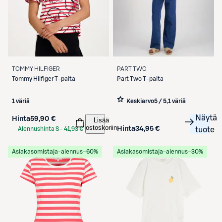
TOMMY HILFIGER
PART TWO
Tommy Hilfiger
T-paita
Part Two
T-paita
1 väriä
Keskiarvo
5 / 5
,
1 väriä
Näytä
Hinta
59,90 €
Lisää
ostoskoriin
Hinta
34,95 €
Alennushinta S-
41,93 €
tuote
Etukortilla
Asiakasomistaja-alennus
−60%
Asiakasomistaja-alennus
−30%