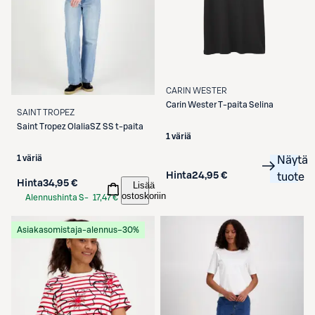
CARIN WESTER
Carin Wester
T-paita Selina
SAINT TROPEZ
Saint Tropez
OlaliaSZ SS t-paita
1 väriä
1 väriä
Näytä
Hinta
24,95 €
tuote
Hinta
34,95 €
Lisää
ostoskoriin
Alennushinta S-
17,47 €
Etukortilla
Asiakasomistaja-alennus
−30%