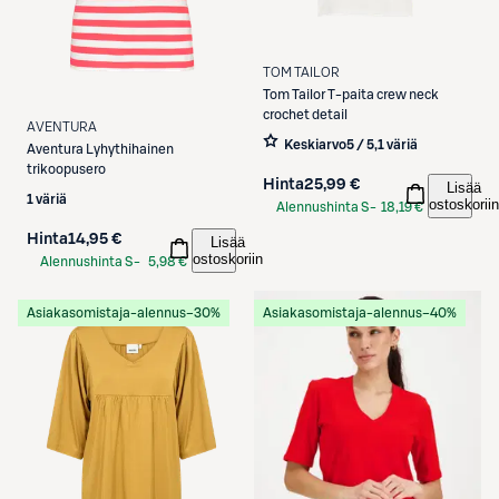
TOM TAILOR
Tom Tailor
T-paita crew neck
crochet detail
AVENTURA
Keskiarvo
5 / 5
,
1 väriä
Aventura
Lyhythihainen
trikoopusero
Hinta
25,99 €
Lisää
1 väriä
ostoskoriin
Alennushinta S-
18,19 €
Etukortilla
Hinta
14,95 €
Lisää
ostoskoriin
Alennushinta S-
5,98 €
Etukortilla
Asiakasomistaja-alennus
−30%
Asiakasomistaja-alennus
−40%