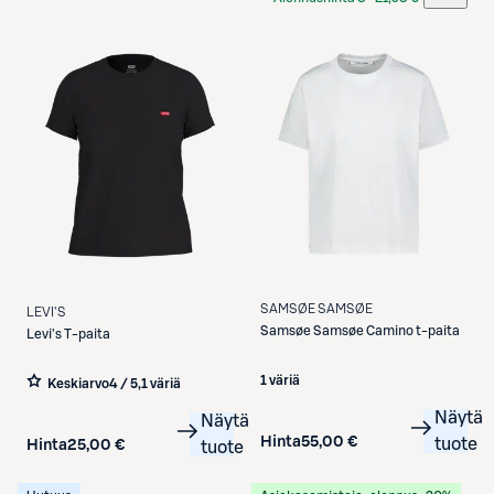
Etukortilla
SAMSØE SAMSØE
LEVI'S
Samsøe Samsøe
Camino t-paita
Levi's
T-paita
1 väriä
Keskiarvo
4 / 5
,
1 väriä
Näytä
Näytä
Hinta
55,00 €
tuote
Hinta
25,00 €
tuote