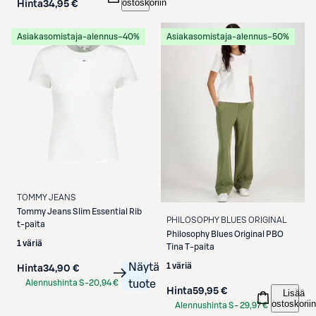
ostoskoriin
Hinta
34,95 €
Asiakasomistaja-alennus
−40%
Asiakasomistaja-alennus
−50%
TOMMY JEANS
Tommy Jeans
Slim Essential Rib
PHILOSOPHY BLUES ORIGINAL
t-paita
Philosophy Blues Original
PBO
1 väriä
Tina T-paita
Näytä
1 väriä
Hinta
34,90 €
Alennushinta S-
20,94 €
tuote
Hinta
59,95 €
Lisää
Etukortilla
ostoskoriin
Alennushinta S-
29,97 €