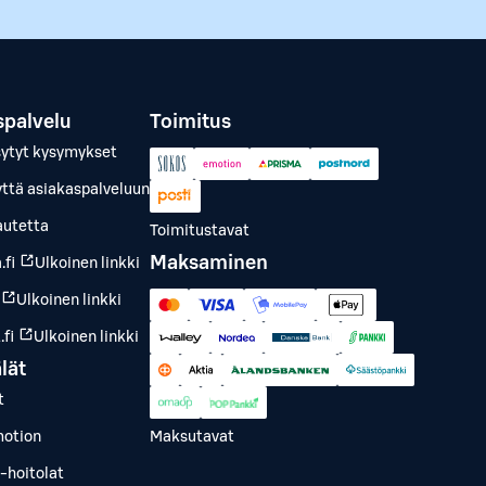
spalvelu
Toimitus
sytyt kysymykset
yttä asiakaspalveluun
autetta
Toimitustavat
Maksaminen
.fi
Ulkoinen linkki
Ulkoinen linkki
fi
Ulkoinen linkki
lät
t
otion
Maksutavat
-hoitolat