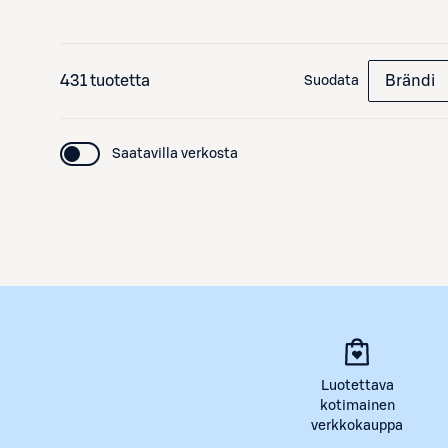
431 tuotetta
Brändi
Suodata
Saatavilla verkosta
Luotettava
kotimainen
verkkokauppa