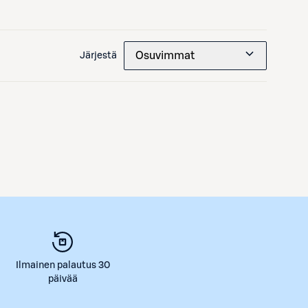
Osuvimmat
Järjestä
Ilmainen palautus 30
päivää