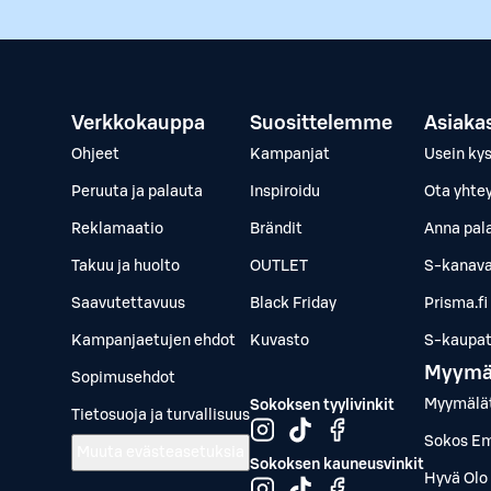
Verkkokauppa
Suosittelemme
Asiaka
Ohjeet
Kampanjat
Usein ky
Peruuta ja palauta
Inspiroidu
Ota yhte
Reklamaatio
Brändit
Anna pal
Takuu ja huolto
OUTLET
S-kanava
Saavutettavuus
Black Friday
Prisma.fi
Kampanjaetujen ehdot
Kuvasto
S-kaupat.
Myymä
Sopimusehdot
Myymälä
Sokoksen tyylivinkit
Tietosuoja ja turvallisuus
Sokos Em
Muuta evästeasetuksia
Sokoksen kauneusvinkit
Hyvä Olo 