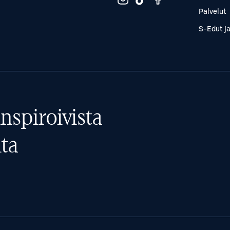
Palvelut
S-Edut j
nspiroivista
ta