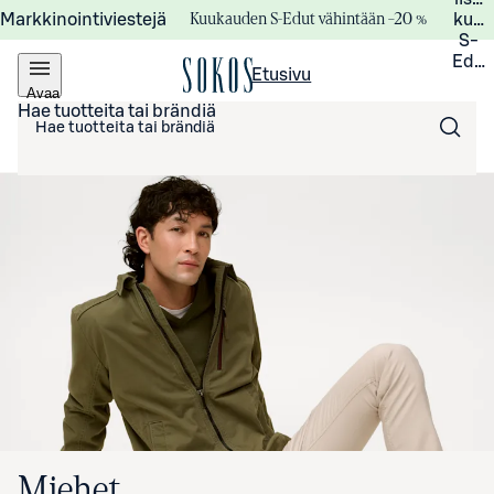
Kuukauden S-Edut vähintään –20 %
Markkinointiviestejä
kuuk
S-
Edui
Etusivu
Avaa
valikko
Hae tuotteita tai brändiä
Miehet