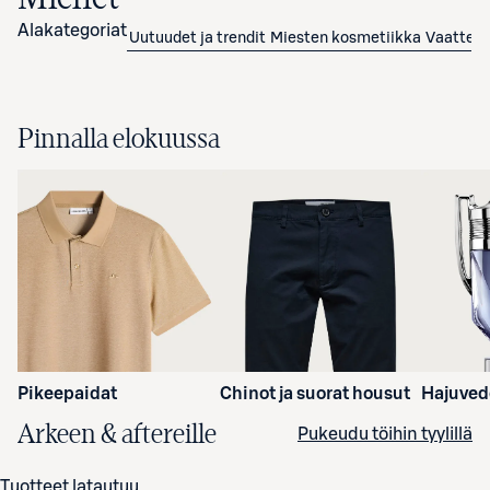
Alakategoriat
Uutuudet ja trendit
Miesten kosmetiikka
Vaatteet
Pinnalla elokuussa
Pikeepaidat
Chinot ja suorat housut
Hajuved
Arkeen & aftereille
Pukeudu töihin tyylillä
Tuotteet latautuu