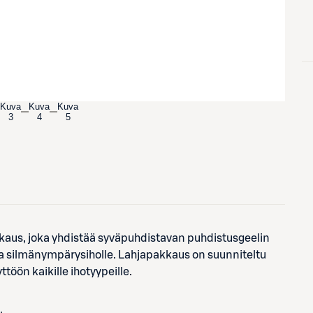
Kuva
Kuva
Kuva
3
4
5
kaus, joka yhdistää syväpuhdistavan puhdistusgeelin
ja silmänympärysiholle. Lahjapakkaus on suunniteltu
ttöön kaikille ihotyypeille.