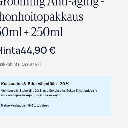
Grooming Anti-aging -
ihonhoitopakkaus
50ml + 250ml
Hinta
44,90 €
sikköhinta
149,67 €/l
Avaa tuotekuva suurennettuna
Kuukauden S-Edut vähintään –20 %
Voimassa S-Etukortilla 30.8. asti Sokoksella, Sokos Emotionissa ja
verkkokaupassa kirjautuneille asiakkaille.
Katso kuukauden S-Etutuotteet