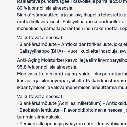
Raikastava puhdistusgeeli kasvoille ja parralle 250 m
89 % luonnollisia ainesosia.
Siankärsämöuutteella ja salisyylihapolla tehostettu 
mutta hellävaraisesti. Salisyylihappo kuorii kuollutt
ihohuokosia, samalla parantaen ihon rakennetta. Lo
Vaikuttavat ainesosat:
• Siankärsämöuute – Antioksidanttirikas uute, joka el
• Salisyylihappo (BHA) – Kuorii kuolleita ihosoluja, s
Anti-Aging Moisturizer kasvoille ja silmänympärysiho
95,8 % luonnollisia ainesosia.
Monivaikutteinen anti-aging-voide, joka parantaa ih
kasvoilla ja silmänympärysiholla. Raikas koostumus elv
ikääntymisen ja valovanhenemisen aiheuttamia muu
Vaikuttavat ainesosat:
• Siankärsämöuute (Achillea millefolium) – Antioksida
• Baobabin lehtiuute – Flavonoidipitoinen ainesosa, jo
tummia silmänalusia.
• Persian silkkipuun ja pyhäyrtin uute – Innovatiivi