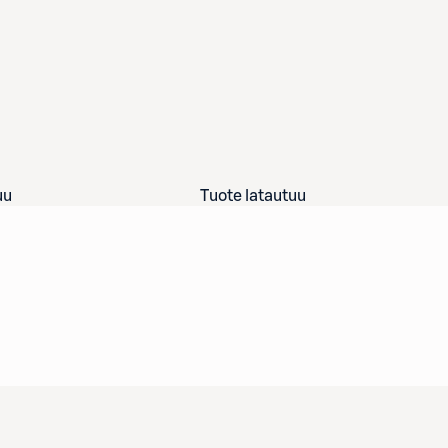
uu
Tuote latautuu