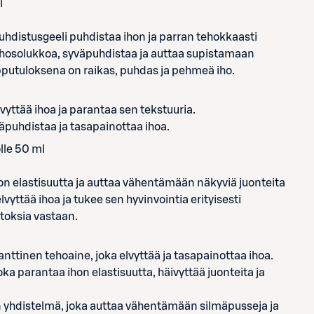
l
puhdistusgeeli puhdistaa ihon ja parran tehokkaasti
a ihosolukkoa, syväpuhdistaa ja auttaa supistamaan
pputuloksena on raikas, puhdas ja pehmeä iho.
vyttää ihoa ja parantaa sen tekstuuria.
yväpuhdistaa ja tasapainottaa ihoa.
lle 50 ml
on elastisuutta ja auttaa vähentämään näkyviä juonteita
yttää ihoa ja tukee sen hyvinvointia erityisesti
toksia vastaan.
nttinen tehoaine, joka elvyttää ja tasapainottaa ihoa.
ka parantaa ihon elastisuutta, häivyttää juonteita ja
nen yhdistelmä, joka auttaa vähentämään silmäpusseja ja