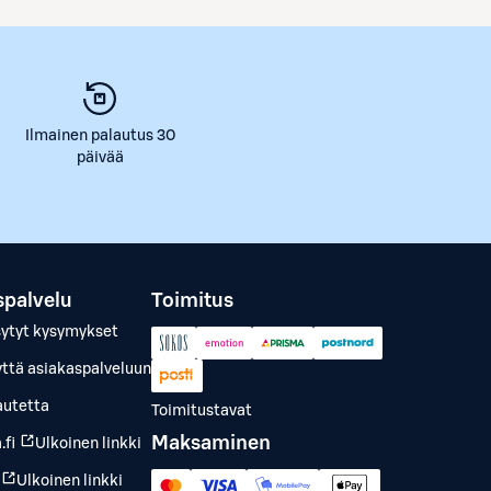
Ilmainen palautus 30
päivää
spalvelu
Toimitus
sytyt kysymykset
yttä asiakaspalveluun
autetta
Toimitustavat
Maksaminen
.fi
Ulkoinen linkki
Ulkoinen linkki