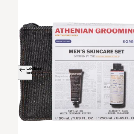
Edellinen
Avaa tuoteku
tuotekuva