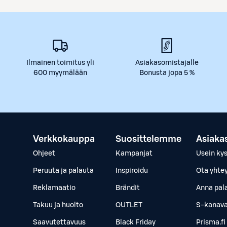
Ilmainen toimitus yli
Asiakasomistajalle
600 myymälään
Bonusta jopa 5 %
Verkkokauppa
Suosittelemme
Asiaka
Ohjeet
Kampanjat
Usein ky
Peruuta ja palauta
Inspiroidu
Ota yhte
Reklamaatio
Brändit
Anna pal
Takuu ja huolto
OUTLET
S-kanava
Saavutettavuus
Black Friday
Prisma.fi