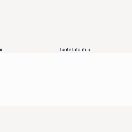
uu
Tuote latautuu