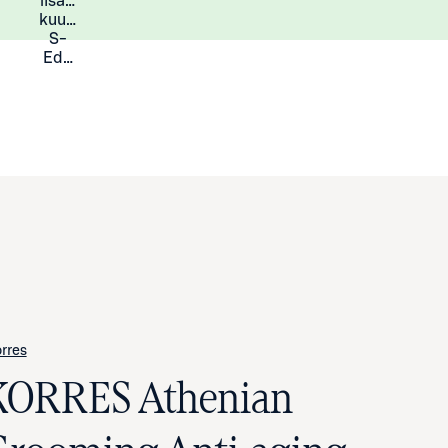
lisää
Lisätietoja
kuukauden
S-
Eduista
rres
KORRES Athenian