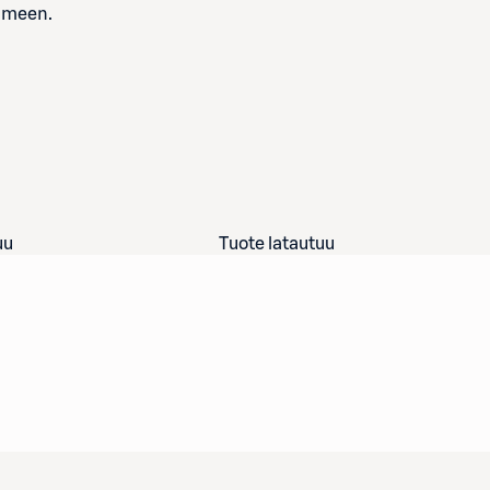
ilmeen.
uu
Tuote latautuu