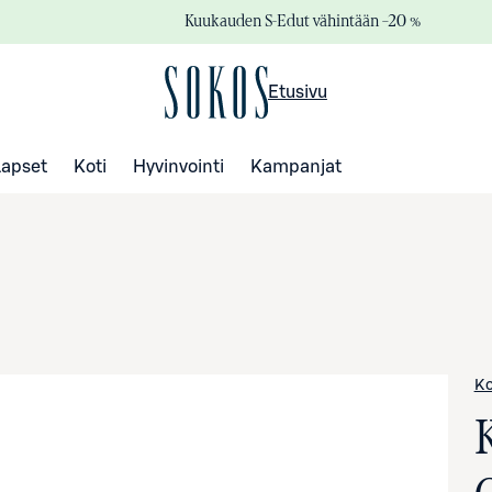
Kuukauden S-Edut vähintään –20 %
Etusivu
Lapset
Koti
Hyvinvointi
Kampanjat
Ko