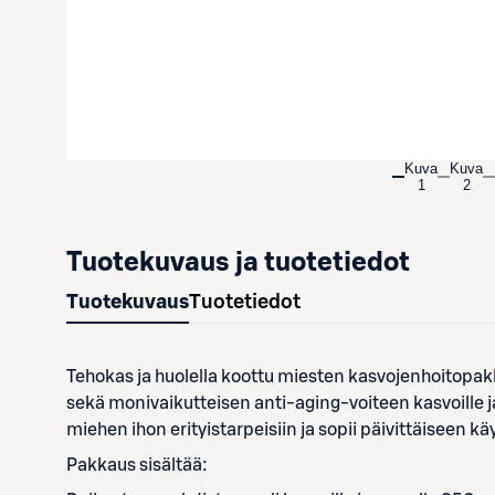
Kuva
Kuva
1
2
Tuotekuvaus ja tuotetiedot
Tuotekuvaus
Tuotetiedot
Tehokas ja huolella koottu miesten kasvojenhoitopak
sekä monivaikutteisen anti-aging-voiteen kasvoille 
miehen ihon erityistarpeisiin ja sopii päivittäiseen käy
Pakkaus sisältää: