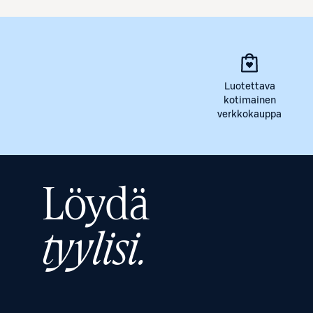
Luotettava
kotimainen
verkkokauppa
Löydä
tyylisi.