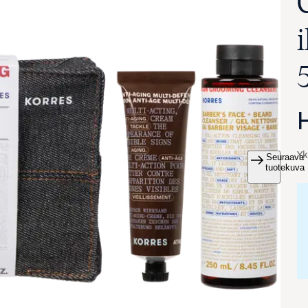
Yk
Seuraava
va suurennettuna
tuotekuva