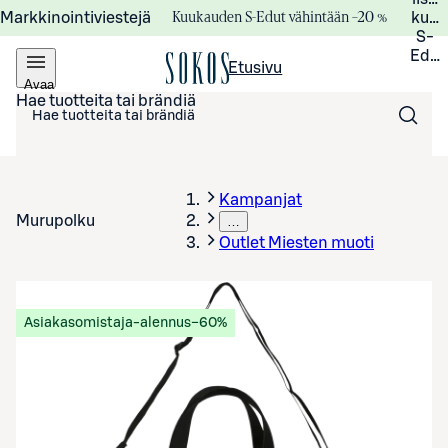
Kuukauden S-Edut vähintään –20 %
Markkinointiviestejä
kuuk
S-
Edui
Etusivu
Avaa
valikko
Hae tuotteita tai brändiä
Kampanjat
Murupolku
…
Outlet Miesten muoti
Asiakasomistaja-alennus
−60%