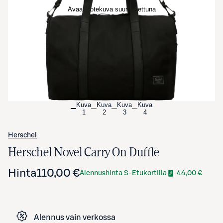
Avaa tuotekuva suurennettuna
Kuva
Kuva
Kuva
Kuva
1
2
3
4
Herschel
Herschel Novel Carry On Duffle
Hinta
110,00 €
Alennushinta S-Etukortilla
44,00 €
Alennus vain verkossa