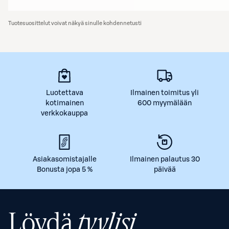
Tuotesuosittelut voivat näkyä sinulle kohdennetusti
Luotettava
Ilmainen toimitus yli
kotimainen
600 myymälään
verkkokauppa
Asiakasomistajalle
Ilmainen palautus 30
Bonusta jopa 5 %
päivää
Löydä
tyylisi.