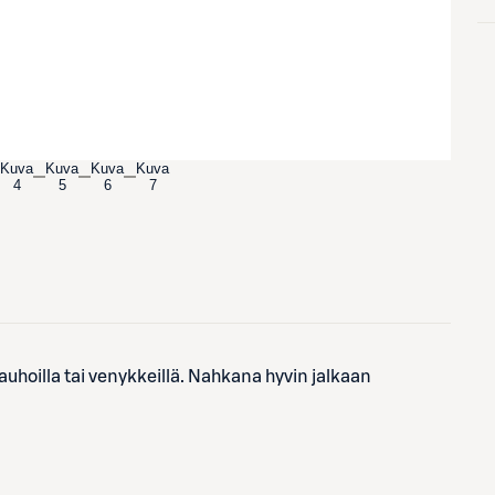
Kuva
Kuva
Kuva
Kuva
4
5
6
7
auhoilla tai venykkeillä. Nahkana hyvin jalkaan