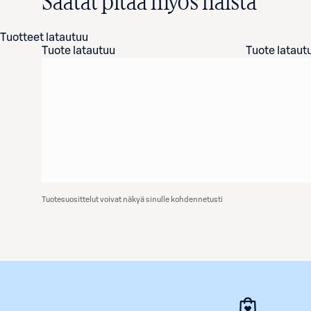
Saatat pitää myös näistä
Tuotteet latautuu
Tuote latautuu
Tuote lataut
Tuotesuosittelut voivat näkyä sinulle kohdennetusti