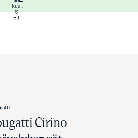
lisää
Lisätietoja
kuukauden
S-
Eduista
gatti
bugatti Cirino