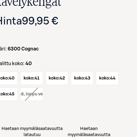
kävelykengät
Hinta
99,95 €
väri:
6300 Cognac
Valittu koko:
40
Avaa tuotekuva suurennettuna
koko:
40
koko:
41
koko:
42
koko:
43
koko:
44
koko:
koko:
45
46
, loppu verkosta
Haetaan myymäläsaatavuutta
Haetaan
latautuu
myymäläsaatavuutta