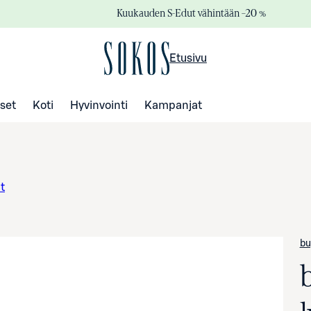
Kuukauden S-Edut vähintään –20 %
Etusivu
set
Koti
Hyvinvointi
Kampanjat
t
bu