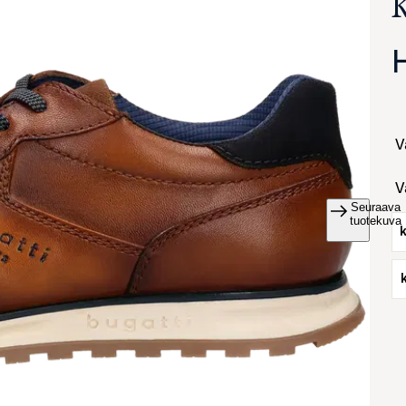
Seuraava
va suurennettuna
tuotekuva