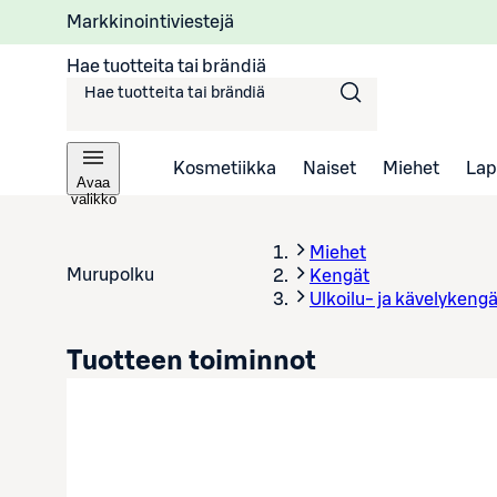
Markkinointiviestejä
Hae tuotteita tai brändiä
Kosmetiikka
Naiset
Miehet
Lap
Avaa
valikko
Miehet
Murupolku
Kengät
Ulkoilu- ja kävelykengä
Tuotteen toiminnot