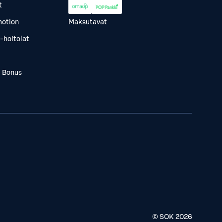
t
otion
Maksutavat
-hoitolat
a Bonus
© SOK
2026