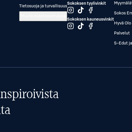
Myymälä
Sokoksen tyylivinkit
Tietosuoja ja turvallisuus
Sokos Em
Muuta evästeasetuksia
Sokoksen kauneusvinkit
Hyvä Olo 
Palvelut
S-Edut j
nspiroivista
ta