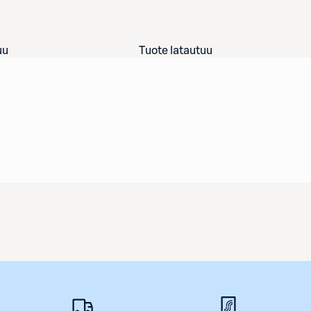
uu
Tuote latautuu