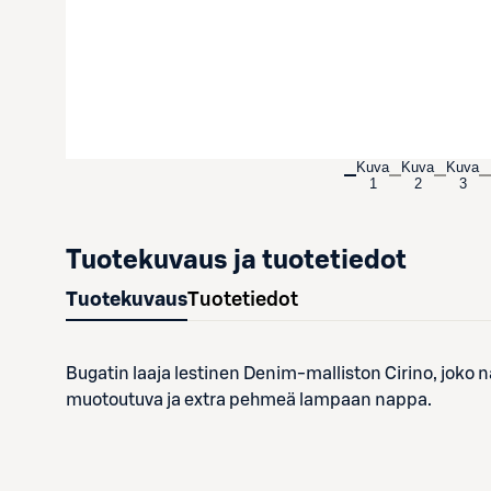
Kuva
Kuva
Kuva
1
2
3
Tuotekuvaus ja tuotetiedot
Tuotekuvaus
Tuotetiedot
Bugatin laaja lestinen Denim-malliston Cirino, joko n
muotoutuva ja extra pehmeä lampaan nappa.