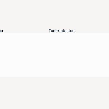
uu
Tuote latautuu