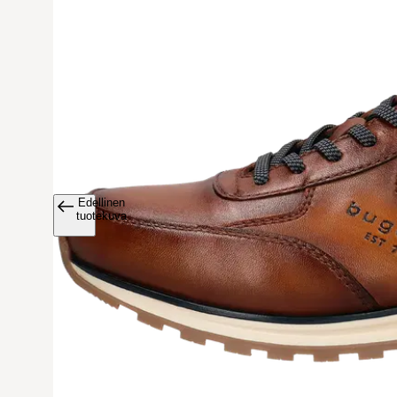
Edellinen
Avaa tuoteku
tuotekuva