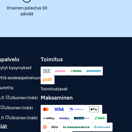
Ilmainen palautus 30
päivää
spalvelu
Toimitus
sytyt kysymykset
yttä asiakaspalveluun
autetta
Toimitustavat
Maksaminen
.fi
Ulkoinen linkki
Ulkoinen linkki
fi
Ulkoinen linkki
lät