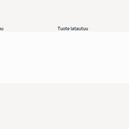
uu
Tuote latautuu