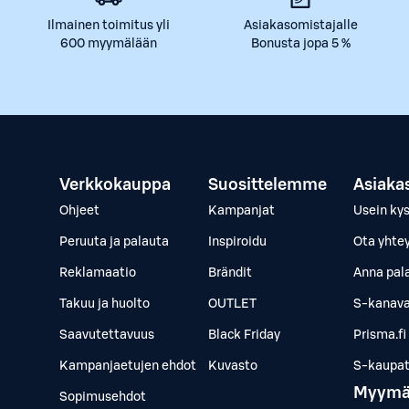
Ilmainen toimitus yli
Asiakasomistajalle
600 myymälään
Bonusta jopa 5 %
Verkkokauppa
Suosittelemme
Asiaka
Ohjeet
Kampanjat
Usein ky
Peruuta ja palauta
Inspiroidu
Ota yhte
Reklamaatio
Brändit
Anna pal
Takuu ja huolto
OUTLET
S-kanava
Saavutettavuus
Black Friday
Prisma.fi
Kampanjaetujen ehdot
Kuvasto
S-kaupat.
Myymä
Sopimusehdot