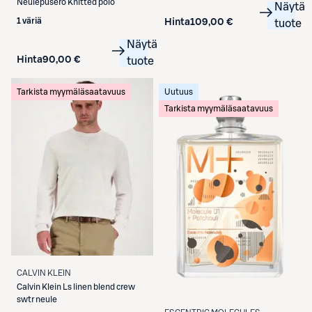
Neulepusero Knitted polo
Näytä
1 väriä
Hinta
109,00 €
tuote
Näytä
Hinta
90,00 €
tuote
Tarkista myymäläsaatavuus
Uutuus
Tarkista myymäläsaatavuus
CALVIN KLEIN
Calvin Klein
Ls linen blend crew
swtr neule