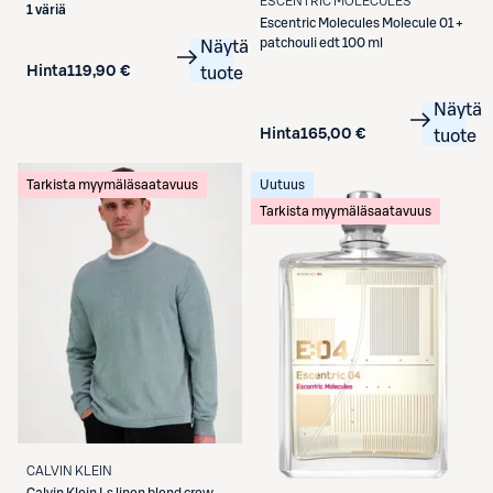
ESCENTRIC MOLECULES
1 väriä
Escentric Molecules
Molecule 01 +
patchouli edt 100 ml
Näytä
Hinta
119,90 €
tuote
Näytä
Hinta
165,00 €
tuote
Tarkista myymäläsaatavuus
Uutuus
Tarkista myymäläsaatavuus
CALVIN KLEIN