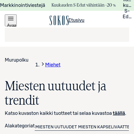
Kuukauden S-Edut vähintään –20 %
Markkinointiviestejä
kuuk
S-
Edui
Etusivu
Avaa
valikko
Murupolku
Miehet
Miesten uutuudet ja
trendit
Katso kuvaston kaikki tuotteet tai selaa kuvastoa
täällä
.
Alakategoriat
MIESTEN UUTUUDET
MIESTEN KAPSELIVAATTEE