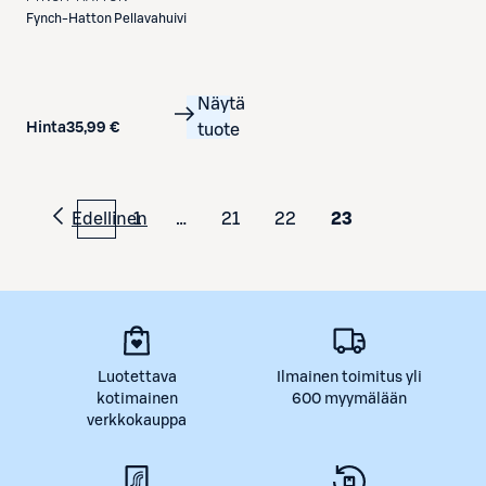
Fynch-Hatton
Pellavahuivi
Näytä
Hinta
35,99 €
tuote
Edellinen
1
…
21
22
23
Luotettava
Ilmainen toimitus yli
kotimainen
600 myymälään
verkkokauppa