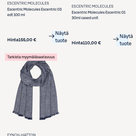
ESCENTRIC MOLECULES
ESCENTRIC MOLECULES
Escentric Molecules
Escentric 03
Escentric Molecules
Escentric 01
edt 100 ml
30ml cased unit
Näytä
Näytä
Hinta
155,00 €
tuote
Hinta
110,00 €
tuote
Tarkista myymäläsaatavuus
FYNCH-HATTON