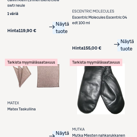
Calvin Klein
Ls linen blend crew
swtr neule
ESCENTRIC MOLECULES
1 väriä
Escentric Molecules
Escentric 04
edt 100 ml
Näytä
Hinta
119,90 €
tuote
Näytä
Hinta
155,00 €
tuote
Tarkista myymäläsaatavuus
Tarkista myymäläsaatavuus
MATEX
Matex
Taskuliina
MUTKA
Näytä
Mutka
Miesten nahkarukkanen