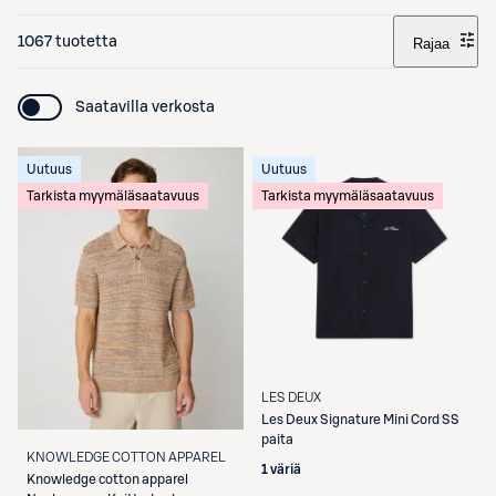
1067 tuotetta
Rajaa
Saatavilla verkosta
Uutuus
Uutuus
Tarkista myymäläsaatavuus
Tarkista myymäläsaatavuus
LES DEUX
Les Deux
Signature Mini Cord SS
paita
KNOWLEDGE COTTON APPAREL
1 väriä
Knowledge cotton apparel