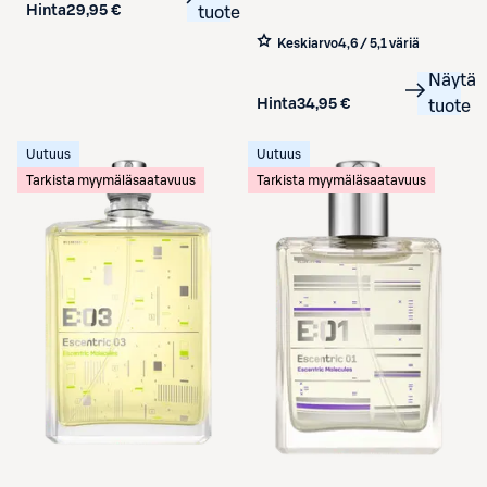
Hinta
29,95 €
tuote
Keskiarvo
4,6 / 5
,
1 väriä
Näytä
Hinta
34,95 €
tuote
Uutuus
Uutuus
Tarkista myymäläsaatavuus
Tarkista myymäläsaatavuus