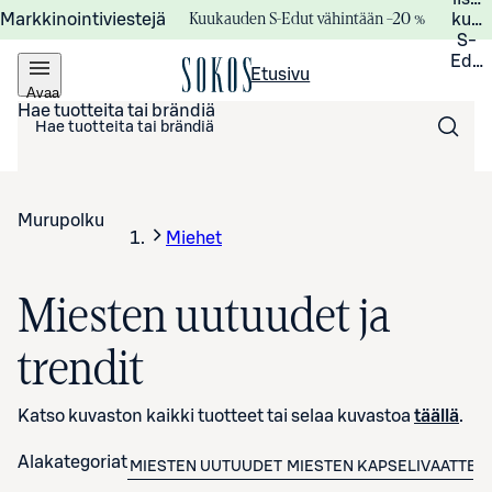
Kuukauden S-Edut vähintään –20 %
Markkinointiviestejä
kuuk
S-
Edui
Etusivu
Avaa
valikko
Hae tuotteita tai brändiä
Murupolku
Miehet
Miesten uutuudet ja
trendit
Katso kuvaston kaikki tuotteet tai selaa kuvastoa
täällä
.
Alakategoriat
MIESTEN UUTUUDET
MIESTEN KAPSELIVAATTEE