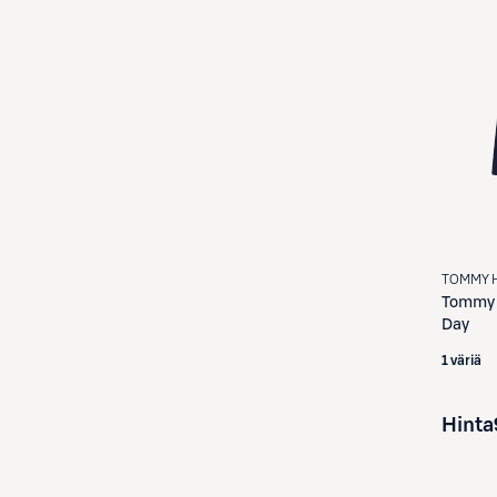
TOMMY H
Tommy H
Day
1 väriä
Hinta