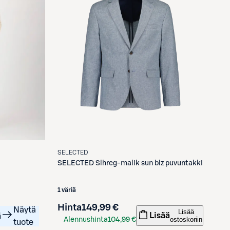
SELECTED
SELECTED
Slhreg-malik sun blz puvuntakki
1 väriä
Hinta
149,99 €
Näytä
Lisää
Lisää
ä
ostoskoriin
Alennushinta
104,99 €
tuote