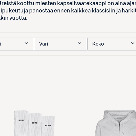
äreistä koottu miesten kapselivaatekaappi on aina ajan
pukeutuja panostaa ennen kaikkea klassisiin ja harkite
tkin vuotta.
i
Väri
Koko