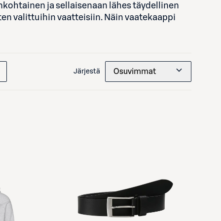
kohtainen ja sellaisenaan lähes täydellinen
n valittuihin vaatteisiin. Näin vaatekaappi
Osuvimmat
Järjestä