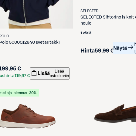
SELECTED
SELECTED
Slhtorino ls knit
neule
1 väriä
'POLO
Polo
5000012640 svetaritakki
Näytä
Hinta
59,99 €
199,95 €
Lisää
Lisää
ostoskoriin
ushinta
119,97 €
kortilla
mistaja-alennus
−30%