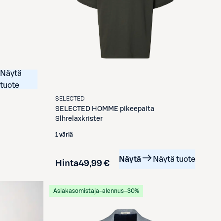
Näytä
tuote
SELECTED
SELECTED
HOMME pikeepaita
Slhrelaxkrister
1 väriä
Näytä
Näytä tuote
Hinta
49,99 €
Asiakasomistaja-alennus
−30%