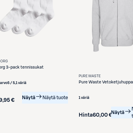
BORG
org
3-pack tennissukat
PURE WASTE
Pure Waste
Vetoketjuhuppa
iarvo
5 / 5
,
1 väriä
Näytä
Näytä tuote
1 väriä
9,95 €
Näytä
Hinta
60,00 €