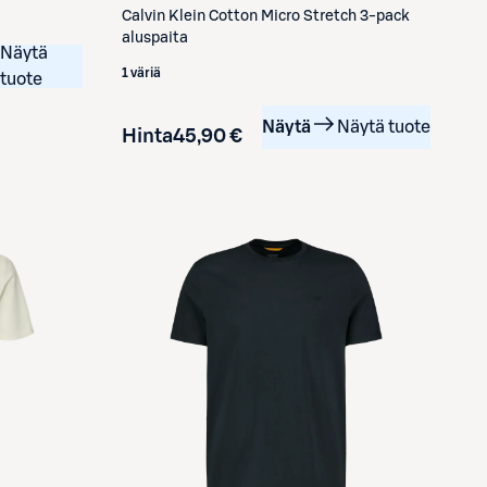
Calvin Klein
Cotton Micro Stretch 3-pack
aluspaita
Näytä
1 väriä
tuote
Näytä
Näytä tuote
Hinta
45,90 €