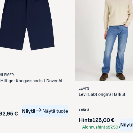
ILFIGER
ilfiger
Kangasshortsit Dover All
LEVI'S
Levi's
501 original farkut
1 väriä
Näytä
Näytä tuote
92,95 €
Hinta
125,00 €
Näyt
Alennushinta
87,50 €