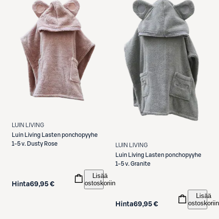
LUIN LIVING
Luin Living
Lasten ponchopyyhe
1-5 v. Dusty Rose
LUIN LIVING
Luin Living
Lasten ponchopyyhe
1-5 v. Granite
Lisää
ostoskoriin
Hinta
69,95 €
Lisää
ostoskoriin
Hinta
69,95 €