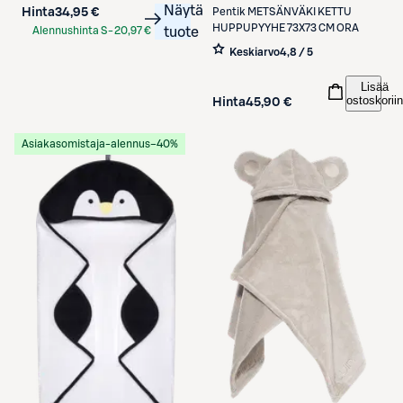
Näytä
Pentik
METSÄNVÄKI KETTU
Hinta
34,95 €
HUPPUPYYHE 73X73 CM ORA
Alennushinta S-
20,97 €
tuote
Etukortilla
Keskiarvo
4,8 / 5
Lisää
ostoskoriin
Hinta
45,90 €
Asiakasomistaja-alennus
−40%