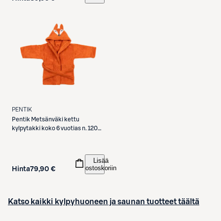
PENTIK
Pentik
Metsänväki kettu
kylpytakki koko 6 vuotias n. 120
cm oranssi
Lisää
ostoskoriin
Hinta
79,90 €
Katso kaikki kylpyhuoneen ja saunan tuotteet täältä