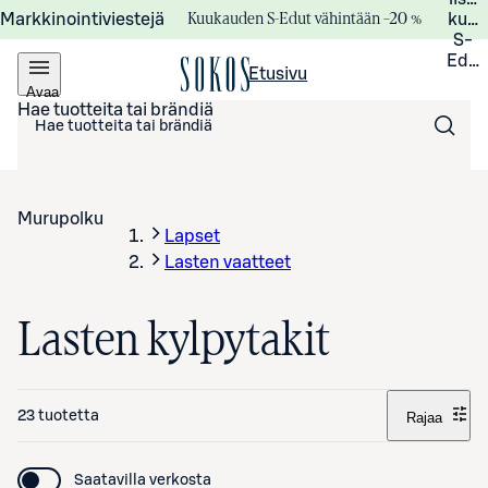
Kuukauden S-Edut vähintään –20 %
Markkinointiviestejä
kuuk
S-
Edui
Etusivu
Avaa
valikko
Hae tuotteita tai brändiä
Murupolku
Lapset
Lasten vaatteet
Lasten kylpytakit
23 tuotetta
Rajaa
Saatavilla verkosta