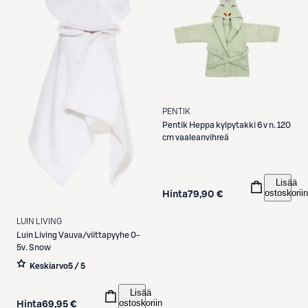
PENTIK
Pentik
Heppa kylpytakki 6 v n. 120
cm vaaleanvihreä
Lisää
ostoskoriin
Hinta
79,90 €
LUIN LIVING
Luin Living
Vauva/viittapyyhe 0-
5v. Snow
Keskiarvo
5 / 5
Lisää
ostoskoriin
Hinta
69,95 €