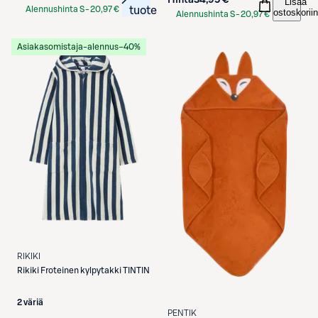
Lisää
Alennushinta S-
20,97 €
tuote
ostoskoriin
Alennushinta S-
20,97 €
Etukortilla
Etukortilla
Asiakasomistaja-alennus
−40%
RIKIKI
Rikiki
Froteinen kylpytakki TINTIN
2 väriä
PENTIK