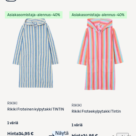
Asiakasomistaja-alennus
−40%
Asiakasomistaja-alennus
−40%
RIKIKI
RIKIKI
Rikiki
Froteinen kylpytakki TINTIN
Rikiki
Froteekylpytakki Tintin
1 väriä
1 väriä
Näytä
Hinta
34,95 €
Hinta
34,95 €