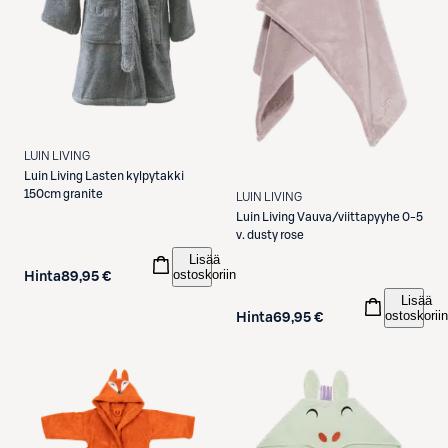
LUIN LIVING
Luin Living
Lasten kylpytakki
150cm granite
LUIN LIVING
Luin Living
Vauva/viittapyyhe 0-5
v. dusty rose
Lisää
ostoskoriin
Hinta
89,95 €
Lisää
ostoskoriin
Hinta
69,95 €