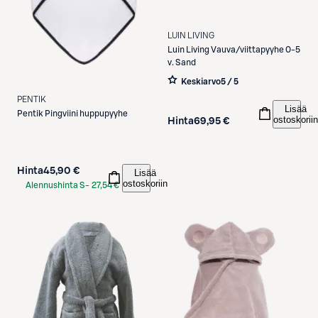
LUIN LIVING
Luin Living
Vauva/viittapyyhe 0-5
v. Sand
Keskiarvo
5 / 5
PENTIK
Lisää
Pentik
Pingviini huppupyyhe
ostoskoriin
Hinta
69,95 €
Hinta
45,90 €
Lisää
ostoskoriin
Alennushinta S-
27,54 €
Etukortilla