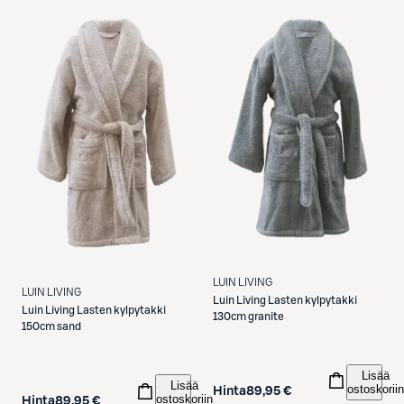
LUIN LIVING
LUIN LIVING
Luin Living
Lasten kylpytakki
Luin Living
Lasten kylpytakki
130cm granite
150cm sand
Lisää
Lisää
ostoskoriin
Hinta
89,95 €
ostoskoriin
Hinta
89,95 €