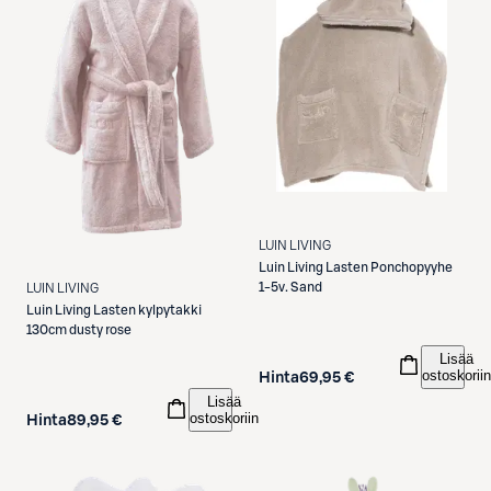
LUIN LIVING
Luin Living
Lasten Ponchopyyhe
1-5v. Sand
LUIN LIVING
Luin Living
Lasten kylpytakki
130cm dusty rose
Lisää
ostoskoriin
Hinta
69,95 €
Lisää
ostoskoriin
Hinta
89,95 €