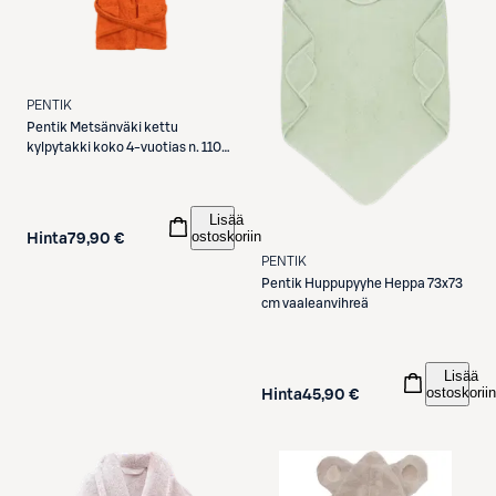
PENTIK
Pentik
Metsänväki kettu
kylpytakki koko 4-vuotias n. 110
cm oranssi
Lisää
ostoskoriin
Hinta
79,90 €
PENTIK
Pentik
Huppupyyhe Heppa 73x73
cm vaaleanvihreä
Lisää
ostoskoriin
Hinta
45,90 €