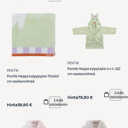
PENTIK
Pentik
Heppa kylpytakki 4 v n. 110
PENTIK
cm vaaleanvihreä
Pentik
Heppa kylpypyyhe 70x140
cm vaaleanvihreä
Lisää
ostoskoriin
Hinta
79,90 €
Lisää
ostoskoriin
Hinta
39,90 €