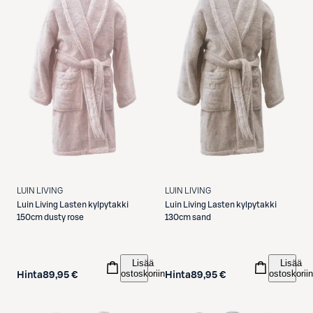
LUIN LIVING
LUIN LIVING
Luin Living
Lasten kylpytakki
Luin Living
Lasten kylpytakki
150cm dusty rose
130cm sand
Lisää
Lisää
ostoskoriin
ostoskoriin
Hinta
89,95 €
Hinta
89,95 €