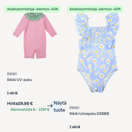
Etukortilla
Asiakasomistaja-alennus
−40%
Asiakasomistaja-alennus
−40%
RIKIKI
Rikiki
UV-puku
1 väriä
Näytä
Hinta
29,95 €
RIKIKI
Alennushinta S-
17,97 €
tuote
Rikiki
Uimapuku DEBBIE
Etukortilla
1 väriä