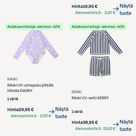
Näytä
Hinta
19,95 €
Alennushinta S-
11,97 €
tuote
Etukortilla
Asiakasomistaja-alennus
−40%
Asiakasomistaja-alennus
−40%
RIKIKI
Rikiki
UV-uimapuku pitkillä
hihoilla DAGNY
RIKIKI
Rikiki
UV-setti KERRY
1 väriä
Näytä
Hinta
29,95 €
1 väriä
Alennushinta S-
17,97 €
tuote
Näytä
Etukortilla
Hinta
39,95 €
Alennushinta S-
23,97 €
tuote
Etukortilla