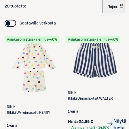
20 tuotetta
Rajaa
Saatavilla verkosta
Asiakasomistaja-alennus
−40%
Asiakasomistaja-alennus
−40%
RIKIKI
Rikiki
Uimashortsit WALTER
RIKIKI
1 väriä
Rikiki
UV-uimasetti KERRY
Näytä
Hinta
24,95 €
1 väriä
Alennushinta S-
14,97 €
tuote