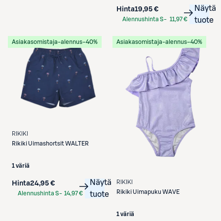
Näytä
Hinta
19,95 €
Alennushinta S-
11,97 €
tuote
Etukortilla
Asiakasomistaja-alennus
−40%
Asiakasomistaja-alennus
−40%
RIKIKI
Rikiki
Uimashortsit WALTER
1 väriä
Näytä
RIKIKI
Hinta
24,95 €
Rikiki
Uimapuku WAVE
Alennushinta S-
14,97 €
tuote
Etukortilla
1 väriä