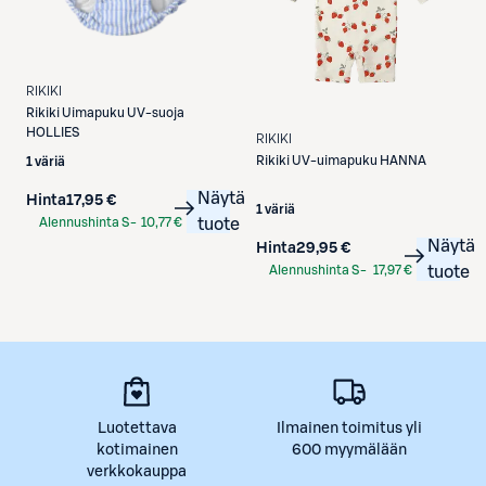
RIKIKI
Rikiki
Uimapuku UV-suoja
HOLLIES
RIKIKI
Rikiki
UV-uimapuku HANNA
1 väriä
Näytä
Hinta
17,95 €
1 väriä
Alennushinta S-
10,77 €
tuote
Etukortilla
Näytä
Hinta
29,95 €
Alennushinta S-
17,97 €
tuote
Etukortilla
Luotettava
Ilmainen toimitus yli
kotimainen
600 myymälään
verkkokauppa