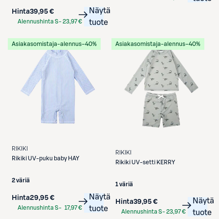
Etukortilla
Näytä
Hinta
39,95 €
Alennushinta S-
23,97 €
tuote
Etukortilla
Asiakasomistaja-alennus
−40%
Asiakasomistaja-alennus
−40%
RIKIKI
RIKIKI
Rikiki
UV-puku baby HAY
Rikiki
UV-setti KERRY
2 väriä
1 väriä
Näytä
Hinta
29,95 €
Näytä
Hinta
39,95 €
Alennushinta S-
17,97 €
tuote
Alennushinta S-
23,97 €
tuote
Etukortilla