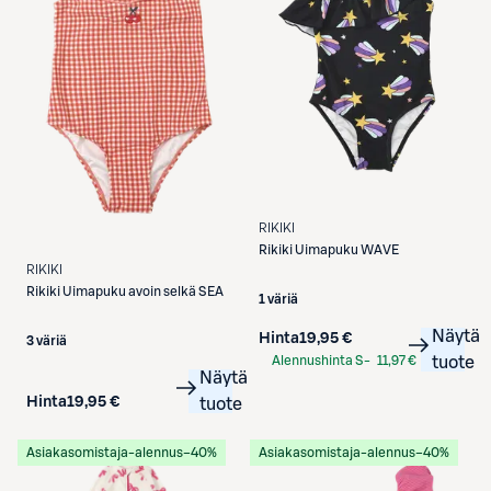
RIKIKI
Rikiki
Uimapuku WAVE
RIKIKI
Rikiki
Uimapuku avoin selkä SEA
1 väriä
Näytä
Hinta
19,95 €
3 väriä
Alennushinta S-
11,97 €
tuote
Näytä
Etukortilla
Hinta
19,95 €
tuote
Asiakasomistaja-alennus
−40%
Asiakasomistaja-alennus
−40%