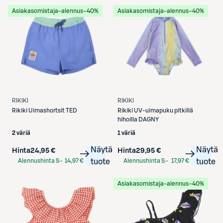
Asiakasomistaja-alennus
−40%
Asiakasomistaja-alennus
−40%
RIKIKI
RIKIKI
Rikiki
Uimashortsit TED
Rikiki
UV-uimapuku pitkillä
hihoilla DAGNY
2 väriä
1 väriä
Näytä
Näytä
Hinta
24,95 €
Hinta
29,95 €
Alennushinta S-
14,97 €
tuote
Alennushinta S-
17,97 €
tuote
Etukortilla
Etukortilla
Asiakasomistaja-alennus
−40%