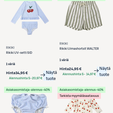
RIKIKI
RIKIKI
Rikiki
Uimashortsit WALTER
Rikiki
UV-setti SID
1 väriä
1 väriä
Näytä
Hinta
24,95 €
Näytä
Hinta
34,95 €
Alennushinta S-
14,97 €
tuote
Alennushinta S-
20,97 €
tuote
Etukortilla
Etukortilla
Asiakasomistaja-alennus
−40%
Asiakasomistaja-alennus
−40%
Tarkista myymäläsaatavuus