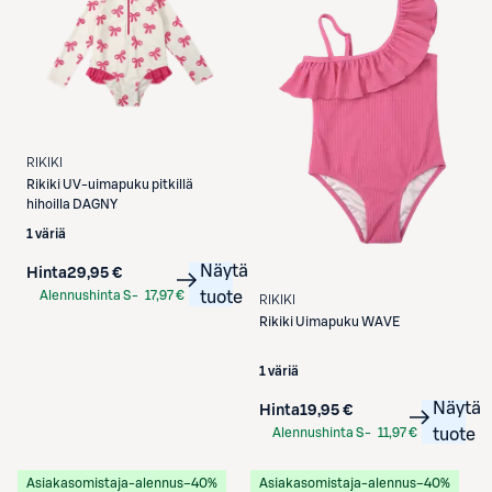
RIKIKI
Rikiki
UV-uimapuku pitkillä
hihoilla DAGNY
1 väriä
Näytä
Hinta
29,95 €
Alennushinta S-
17,97 €
tuote
RIKIKI
Etukortilla
Rikiki
Uimapuku WAVE
1 väriä
Näytä
Hinta
19,95 €
Alennushinta S-
11,97 €
tuote
Etukortilla
Asiakasomistaja-alennus
−40%
Asiakasomistaja-alennus
−40%