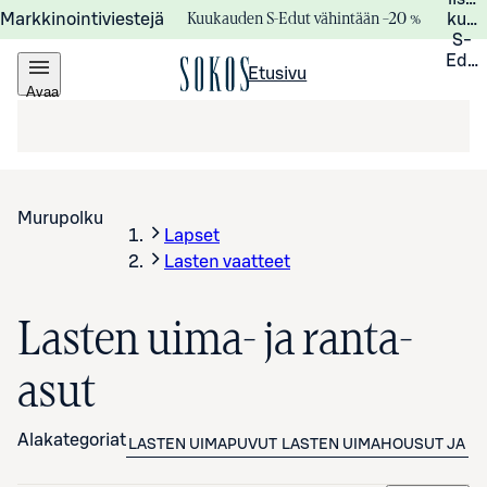
Kuukauden S-Edut vähintään –20 %
Markkinointiviestejä
kuuk
S-
Edui
Etusivu
Avaa
valikko
Murupolku
Lapset
Lasten vaatteet
Lasten uima- ja ranta-
asut
Alakategoriat
LASTEN UIMAPUVUT
LASTEN UIMAHOUSUT JA -