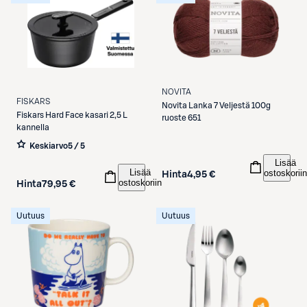
NOVITA
FISKARS
Novita
Lanka 7 Veljestä 100g
Fiskars
Hard Face kasari 2,5 L
ruoste 651
kannella
Keskiarvo
5 / 5
Lisää
Lisää
ostoskoriin
Hinta
4,95 €
ostoskoriin
Hinta
79,95 €
Uutuus
Uutuus