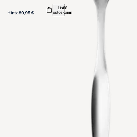
Lisää
ostoskoriin
Hinta
89,95 €