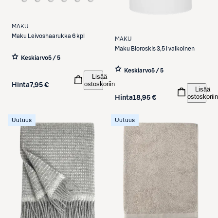
MAKU
Maku
Leivoshaarukka 6 kpl
MAKU
Maku
Bioroskis 3,5 l valkoinen
Keskiarvo
5 / 5
Keskiarvo
5 / 5
Lisää
ostoskoriin
Hinta
7,95 €
Lisää
ostoskoriin
Hinta
18,95 €
Uutuus
Uutuus