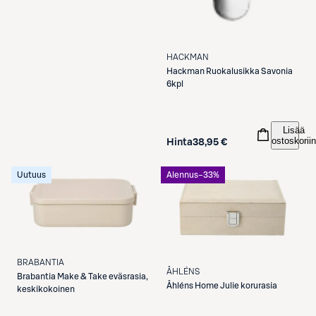
HACKMAN
Hackman
Ruokalusikka Savonia
6kpl
Lisää
ostoskoriin
Hinta
38,95 €
Uutuus
Alennus
−33%
BRABANTIA
ÅHLÉNS
Brabantia
Make & Take eväsrasia,
Åhléns
Home Julie korurasia
keskikokoinen