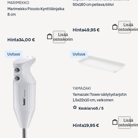
MARIMEKKO
50x180 cm pellava/oliivi
Marimekko
Piccolo Kynttilänjalka
8 cm
Lisää
ostoskoriin
Hinta
49,95 €
Lisää
ostoskoriin
Hinta
34,00 €
Uutuus
Uutuus
YAMAZAKI
Yamazaki
Tower säilytystarjotin
1,5x22x10 cm, valkoinen
Keskiarvo
5 / 5
Lisää
ostoskoriin
Hinta
19,95 €