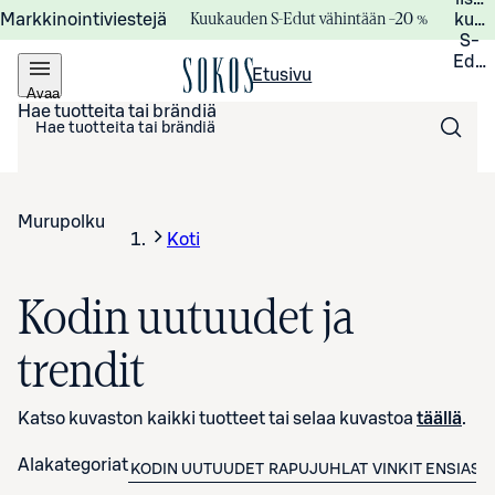
Kuukauden S-Edut vähintään –20 %
Markkinointiviestejä
kuuk
S-
Edui
Etusivu
Avaa
valikko
Hae tuotteita tai brändiä
Murupolku
Koti
Kodin uutuudet ja
trendit
Katso kuvaston kaikki tuotteet tai selaa kuvastoa
täällä
.
Alakategoriat
KODIN UUTUUDET
RAPUJUHLAT
VINKIT ENSIAS