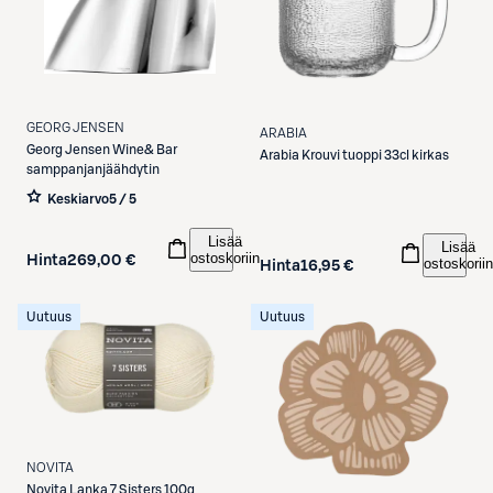
GEORG JENSEN
ARABIA
Georg Jensen
Wine& Bar
Arabia
Krouvi tuoppi 33cl kirkas
samppanjanjäähdytin
Keskiarvo
5 / 5
Lisää
Lisää
ostoskoriin
Hinta
269,00 €
ostoskoriin
Hinta
16,95 €
Uutuus
Uutuus
NOVITA
Novita
Lanka 7 Sisters 100g