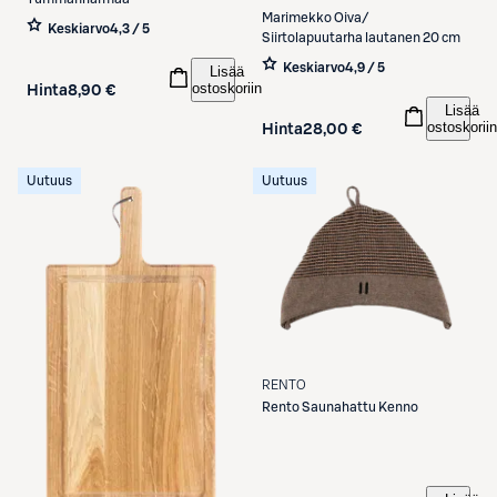
Marimekko
Oiva/
Keskiarvo
4,3 / 5
Siirtolapuutarha lautanen 20 cm
Keskiarvo
4,9 / 5
Lisää
ostoskoriin
Hinta
8,90 €
Lisää
ostoskoriin
Hinta
28,00 €
Uutuus
Uutuus
RENTO
Rento
Saunahattu Kenno