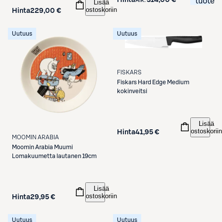
tuote
Lisää
ostoskoriin
Hinta
229,00 €
Uutuus
Uutuus
FISKARS
Fiskars
Hard Edge Medium
kokinveitsi
Lisää
ostoskoriin
Hinta
41,95 €
MOOMIN ARABIA
Moomin Arabia
Muumi
Lomakuumetta lautanen 19cm
Lisää
ostoskoriin
Hinta
29,95 €
Uutuus
Uutuus