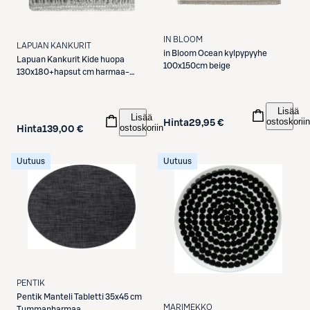
IN BLOOM
LAPUAN KANKURIT
in Bloom
Ocean kylpypyyhe
Lapuan Kankurit
Kide huopa
100x150cm beige
130x180+hapsut cm harmaa-
valkoinen
Lisää
Lisää
ostoskoriin
Hinta
29,95 €
ostoskoriin
Hinta
139,00 €
Uutuus
Uutuus
PENTIK
Pentik
Manteli Tabletti 35x45 cm
MARIMEKKO
Tummanharmaa