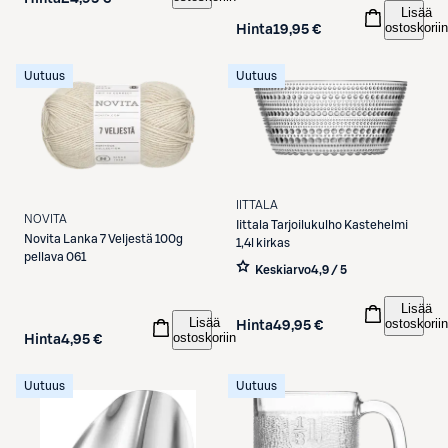
Lisää
ostoskoriin
Hinta
19,95 €
Uutuus
Uutuus
IITTALA
NOVITA
Iittala
Tarjoilukulho Kastehelmi
Novita
Lanka 7 Veljestä 100g
1,4l kirkas
pellava 061
Keskiarvo
4,9 / 5
Lisää
Lisää
ostoskoriin
Hinta
49,95 €
ostoskoriin
Hinta
4,95 €
Uutuus
Uutuus