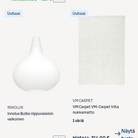
Etukortilla
Uutuus
Uutuus
VM CARPET
VM Carpet
VM-Carpet Viita
INNOLUX
nukkamatto
Innolux
Bulbo riippuvalaisin
valkoinen
1 väriä
Näytä
Hinta
314,00 €
Alk.