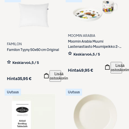
MOOMIN ARABIA
Moomin Arabia
Muumi
FAMILON
Lastenastiasto Muumipeikko 2-
Familon
Tyyny 50x60 cm Original
osainen
Keskiarvo
4,5 / 5
Keskiarvo
4,5 / 5
Lisää
ostoskoriin
Hinta
49,95 €
Lisää
ostoskoriin
Hinta
35,95 €
Uutuus
Uutuus