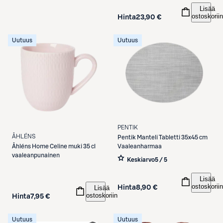
Lisää
ostoskoriin
Hinta
23,90 €
Uutuus
Uutuus
PENTIK
ÅHLÉNS
Pentik
Manteli Tabletti 35x45 cm
Vaaleanharmaa
Åhléns
Home Celine muki 35 cl
vaaleanpunainen
Keskiarvo
5 / 5
Lisää
ostoskoriin
Hinta
8,90 €
Lisää
ostoskoriin
Hinta
7,95 €
Uutuus
Uutuus