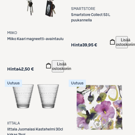
SMARTSTORE
Smartstore
Collect 53 L
puukannella
MIIKO
Miiko
Kaari magneetti-avaintaulu
Lisää
ostoskoriin
Hinta
39,95 €
Lisää
ostoskoriin
Hinta
42,50 €
Uutuus
Uutuus
IITTALA
Iittala
Juomalasi Kastehelmi 30cl
kirkas 2kpl