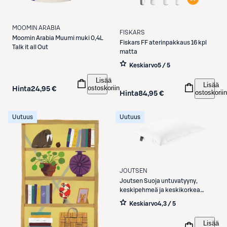
MOOMIN ARABIA
FISKARS
Moomin Arabia
Muumi muki 0,4L
Fiskars
FF aterinpakkaus 16 kpl
Talk it all Out
matta
Keskiarvo
5 / 5
Lisää
Lisää
ostoskoriin
Hinta
24,95 €
ostoskoriin
Hinta
84,95 €
Uutuus
Uutuus
JOUTSEN
Joutsen
Suoja untuvatyyny,
keskipehmeä ja keskikorkea
50x60 cm 500 g
Keskiarvo
4,3 / 5
Lisää