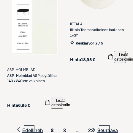
IITTALA
Iittala
Teema valkoinen lautanen
17cm
Keskiarvo
4,7 / 5
Lisää
ostoskoriin
Hinta
18,95 €
ASP-HOLMBLAD
ASP-Holmblad
ASP pöytäliina
140 x 240 cm valkoinen
Lisää
ostoskoriin
Hinta
6,95 €
Edellinen
1
2
3
…
23
Seuraava