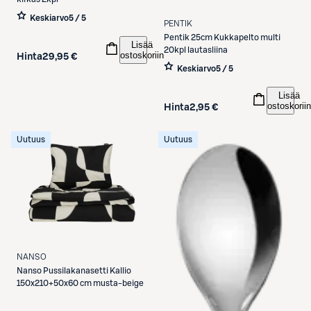
Keskiarvo
5 / 5
PENTIK
Pentik
25cm Kukkapelto multi
Lisää
20kpl lautasliina
ostoskoriin
Hinta
29,95 €
Keskiarvo
5 / 5
Lisää
ostoskoriin
Hinta
2,95 €
Uutuus
Uutuus
NANSO
Nanso
Pussilakanasetti Kallio
150x210+50x60 cm musta-beige