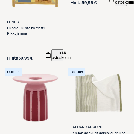
ostoskoriin
Hinta
99,95 €
LUNDIA
Lundia-juliste by Matti
Pikkujämsä
Lisää
ostoskoriin
Hinta
59,95 €
Uutuus
Uutuus
LAPUAN KANKURIT
Lapuan Kankurit
Kaisla laudeliina