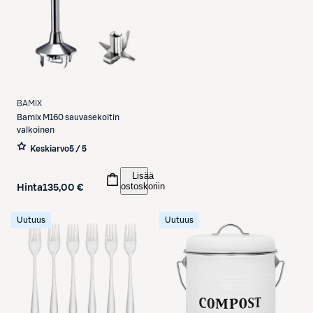
BAMIX
Bamix
M160 sauvasekoitin
valkoinen
Keskiarvo
5 / 5
Lisää
ostoskoriin
Hinta
135,00 €
Uutuus
Uutuus