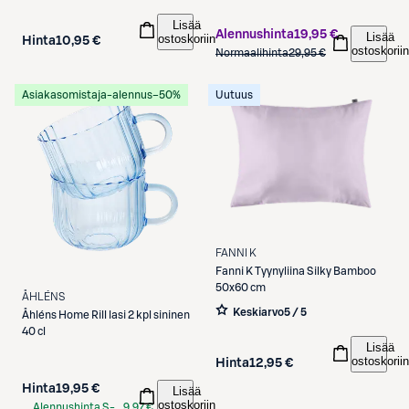
Lisää
Alennushinta
19,95 €
Lisää
ostoskoriin
Hinta
10,95 €
ostoskoriin
Normaalihinta
29,95 €
Asiakasomistaja-alennus
−50%
Uutuus
FANNI K
Fanni K
Tyynyliina Silky Bamboo
50x60 cm
ÅHLÉNS
Keskiarvo
5 / 5
Åhléns
Home Rill lasi 2 kpl sininen
40 cl
Lisää
ostoskoriin
Hinta
12,95 €
Hinta
19,95 €
Lisää
ostoskoriin
Alennushinta S-
9,97 €