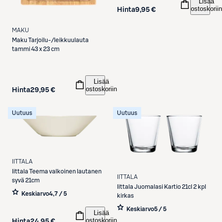
Lisää
ostoskoriin
Hinta
9,95 €
MAKU
Maku
Tarjoilu-/leikkuulauta
tammi 43 x 23 cm
Lisää
ostoskoriin
Hinta
29,95 €
Uutuus
Uutuus
IITTALA
Iittala
Teema valkoinen lautanen
IITTALA
syvä 21cm
Iittala
Juomalasi Kartio 21cl 2 kpl
Keskiarvo
4,7 / 5
kirkas
Keskiarvo
5 / 5
Lisää
ostoskoriin
Hinta
24,95 €