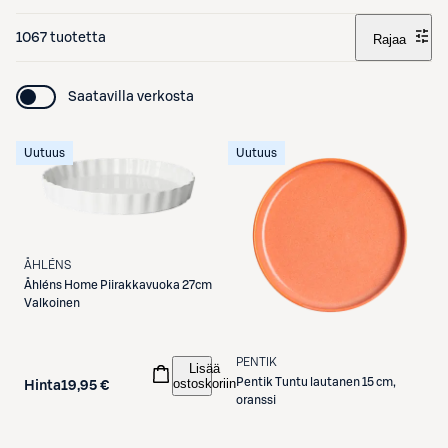
1067 tuotetta
Rajaa
Saatavilla verkosta
Uutuus
Uutuus
ÅHLÉNS
Åhléns
Home Piirakkavuoka 27cm
Valkoinen
PENTIK
Lisää
ostoskoriin
Pentik
Tuntu lautanen 15 cm,
Hinta
19,95 €
oranssi