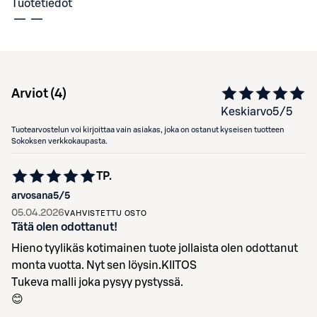
Tuotetiedot
Arviot (
4
)
Keskiarvo
5
/5
Tuotearvostelun voi kirjoittaa vain asiakas, joka on ostanut kyseisen tuotteen
Sokoksen verkkokaupasta.
TP.
arvosana
5
/5
05.04.2026
VAHVISTETTU OSTO
Tätä olen odottanut!
Hieno tyylikäs kotimainen tuote jollaista olen odottanut
monta vuotta. Nyt sen löysin.KIITOS
Tukeva malli joka pysyy pystyssä.
😊