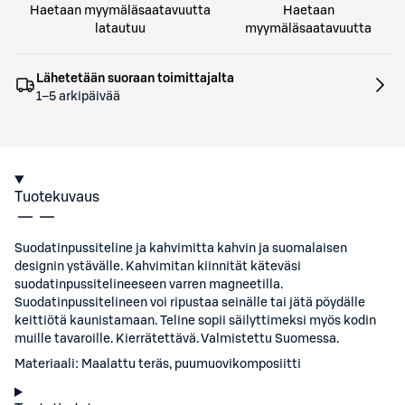
Haetaan myymäläsaatavuutta
Haetaan
latautuu
myymäläsaatavuutta
Lähetetään suoraan toimittajalta
1–5 arkipäivää
Tuotekuvaus
Suodatinpussiteline ja kahvimitta kahvin ja suomalaisen
designin ystävälle. Kahvimitan kiinnität käteväsi
suodatinpussitelineeseen varren magneetilla.
Suodatinpussitelineen voi ripustaa seinälle tai jätä pöydälle
keittiötä kaunistamaan. Teline sopii säilyttimeksi myös kodin
muille tavaroille. Kierrätettävä. Valmistettu Suomessa.
Materiaali: Maalattu teräs, puumuovikomposiitti