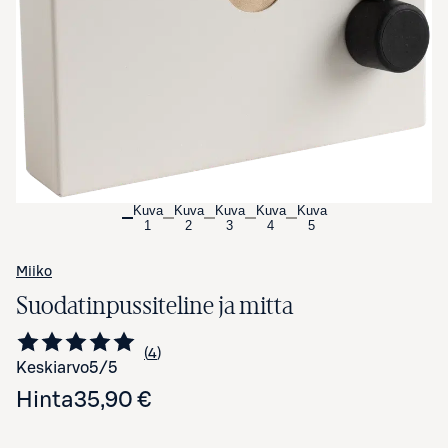
Avaa tuotekuva suurennettuna
Kuva
Kuva
Kuva
Kuva
Kuva
1
2
3
4
5
Miiko
Suodatinpussiteline ja mitta
4
Siirry arvioihin
kappaletta
Keskiarvo
5
/5
Hinta
35,90 €