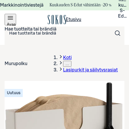
Kuukauden S-Edut vähintään –20 %
Markkinointiviestejä
kuuk
S-
Edui
Etusivu
Avaa
valikko
Hae tuotteita tai brändiä
Koti
Murupolku
…
Lasipurkit ja säilytysrasiat
Uutuus