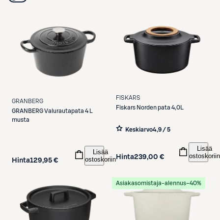
FISKARS
GRANBERG
Fiskars
Norden pata 4,0L
GRANBERG
Valurautapata 4 L
musta
Keskiarvo
4,9 / 5
Lisää
Lisää
ostoskoriin
Hinta
239,00 €
ostoskoriin
Hinta
129,95 €
Asiakasomistaja-alennus
−40%