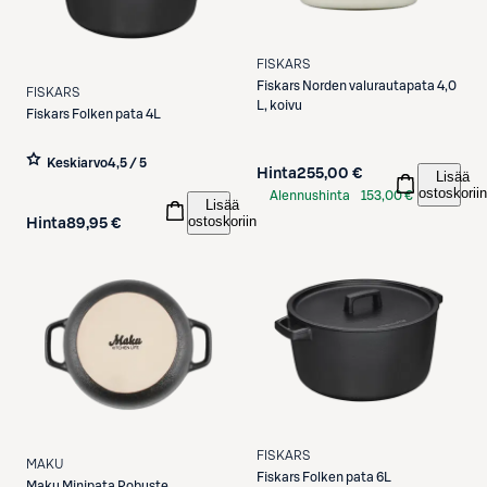
FISKARS
Fiskars
Norden valurautapata 4,0
FISKARS
L, koivu
Fiskars
Folken pata 4L
Keskiarvo
4,5 / 5
Hinta
255,00 €
Lisää
ostoskoriin
Alennushinta
153,00 €
Lisää
S-Etukortilla
ostoskoriin
Hinta
89,95 €
FISKARS
MAKU
Fiskars
Folken pata 6L
Maku
Minipata Robuste