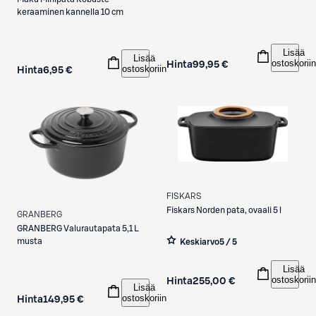
keraaminen kannella 10 cm
Lisää
Lisää
ostoskoriin
Hinta
99,95 €
ostoskoriin
Hinta
6,95 €
FISKARS
Fiskars
Norden pata, ovaali 5 l
GRANBERG
GRANBERG
Valurautapata 5,1 L
musta
Keskiarvo
5 / 5
Lisää
ostoskoriin
Hinta
255,00 €
Lisää
ostoskoriin
Hinta
149,95 €