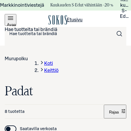
Kuukauden S-Edut vähintään –20 %
Markkinointiviestejä
kuuk
S-
Edui
Etusivu
Avaa
valikko
Hae tuotteita tai brändiä
Murupolku
Koti
Keittiö
Padat
8 tuotetta
Rajaa
Saatavilla verkosta