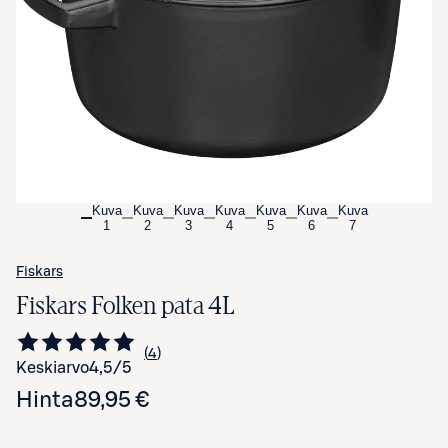
Avaa tuotekuva suurennettuna
Kuva
Kuva
Kuva
Kuva
Kuva
Kuva
Kuva
1
2
3
4
5
6
7
Fiskars
Fiskars Folken pata 4L
4
Siirry arvioihin
kappaletta
Keskiarvo
4,5
/5
Hinta
89,95 €