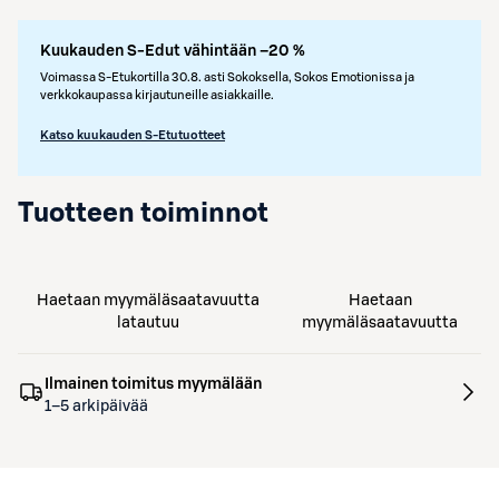
Kuukauden S-Edut vähintään –20 %
Voimassa S-Etukortilla 30.8. asti Sokoksella, Sokos Emotionissa ja
verkkokaupassa kirjautuneille asiakkaille.
Katso kuukauden S-Etutuotteet
Tuotteen toiminnot
Haetaan myymäläsaatavuutta
Haetaan
latautuu
myymäläsaatavuutta
Ilmainen toimitus myymälään
1–5 arkipäivää