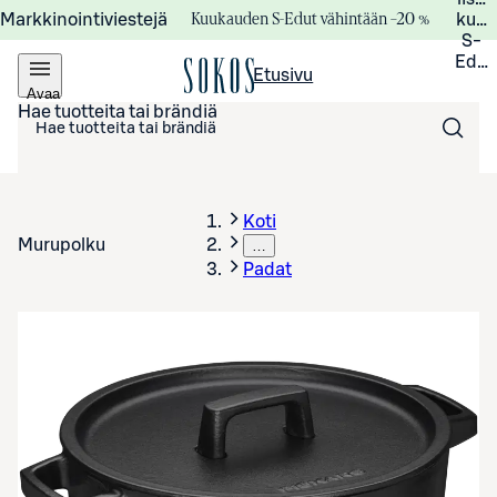
Kuukauden S-Edut vähintään –20 %
Markkinointiviestejä
kuuk
S-
Edui
Etusivu
Avaa
valikko
Hae tuotteita tai brändiä
Koti
Murupolku
…
Padat