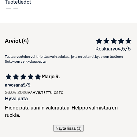
Tuotetiedot
Arviot (
4
)
Keskiarvo
4,5
/5
Tuotearvostelun voi kirjoittaa vain asiakas, joka on ostanut kyseisen tuotteen
Sokoksen verkkokaupasta.
Marjo R.
arvosana
5
/5
26.04.2026
VAHVISTETTU OSTO
Hyvä pata
Hieno pata uuniin valurautaa. Helppo valmistaa eri
ruokia.
Näytä lisää (
3
)