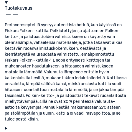
Tuotekuvaus
Perinneresepteillä syntyy autenttisia hetkiä, kun käytössä on
Fiskars Folken -kattila. Pelkistettyjen ja ajattomien Folken-
keitto- ja paistoastioiden valmistukseen on käytetty vain
olennaisimpia, vähäeleisiä materiaaleja, jotka takaavat aikaa
kestävän ruoanvalmistuskokemuksen. Kestävästä ja
kierrätetystä valuraudasta valmistettu, emalipinnoitettu
Fiskars Folken -kattila 4 L sopii erityisesti keittojen tai
muhennosten haudutukseen ja hitaaseen valmistukseen
matalalla lämmöllä. Valurauta lämpenee erittäin hyvin
kaikenlaisilla liesillä, mukaan lukien induktioliedellä. Kattilassa
on valettu, lämpöä säilövä kansi, minkä ansiosta kattila sopii
hitaasen ruoanlaittoon matalalla lämmöllä, ja se jakaa lämpöä
tasaisesti. Folken-keitto- ja paistoastiat tekevät ruoanlaitosta
miellyttävämpää, sillä ne ovat 30 % perinteisiä valurauta-
astioita kevyempiä. Pannu kestää maksimissaan 270 asteen
paistolämpötilan ja uunin. Kattila ei vaadi rasvapolttoa, ja se
tulee pestä käsin.