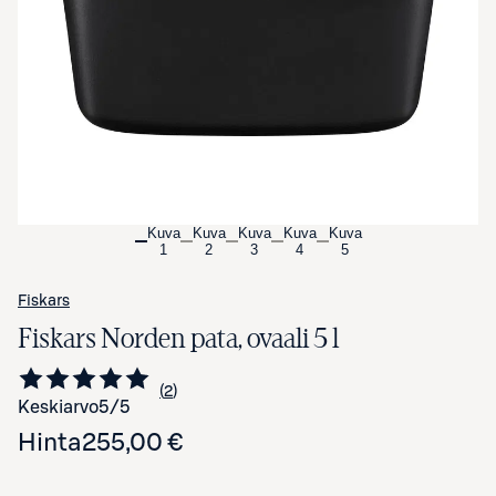
Avaa tuotekuva suurennettuna
Kuva
Kuva
Kuva
Kuva
Kuva
1
2
3
4
5
Fiskars
Fiskars Norden pata, ovaali 5 l
2
Siirry arvioihin
kappaletta
Keskiarvo
5
/5
Hinta
255,00 €