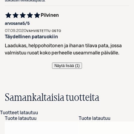
Sokoksen verkkokaupasta.
Pilvinen
arvosana
5
/5
07.09.2020
VAHVISTETTU OSTO
Täydellinen pataruokiin
Laadukas, helppohoitonen ja ihanan tilava pata, jossa
valmistuu ruoat koko perheelle useammalle päivälle.
Näytä lisää (
1
)
Samankaltaisia tuotteita
Tuotteet latautuu
Tuote latautuu
Tuote latautuu