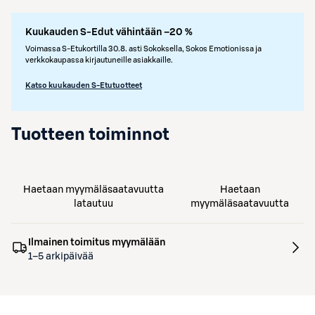
Kuukauden S-Edut vähintään –20 %
Voimassa S-Etukortilla 30.8. asti Sokoksella, Sokos Emotionissa ja
verkkokaupassa kirjautuneille asiakkaille.
Katso kuukauden S-Etutuotteet
Tuotteen toiminnot
Haetaan myymäläsaatavuutta
Haetaan
latautuu
myymäläsaatavuutta
Ilmainen toimitus myymälään
1–5 arkipäivää