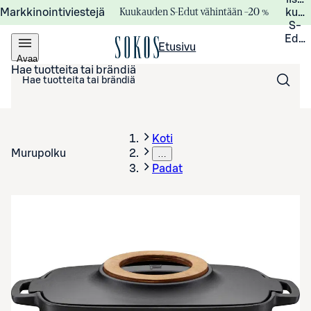
Kuukauden S-Edut vähintään –20 %
Markkinointiviestejä
kuuk
S-
Edui
Etusivu
Avaa
valikko
Hae tuotteita tai brändiä
Koti
Murupolku
…
Padat