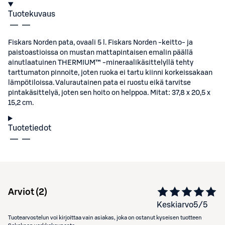
Tuotekuvaus
Fiskars Norden pata, ovaali 5 l. Fiskars Norden ‑keitto- ja
paistoastioissa on mustan mattapintaisen emalin päällä
ainutlaatuinen THERMIUM™ -mineraalikäsittelyllä tehty
tarttumaton pinnoite, joten ruoka ei tartu kiinni korkeissakaan
lämpötiloissa. Valurautainen pata ei ruostu eikä tarvitse
pintakäsittelyä, joten sen hoito on helppoa. Mitat: 37,8 x 20,5 x
15,2 cm.
Tuotetiedot
Arviot (
2
)
Keskiarvo
5
/5
Tuotearvostelun voi kirjoittaa vain asiakas, joka on ostanut kyseisen tuotteen