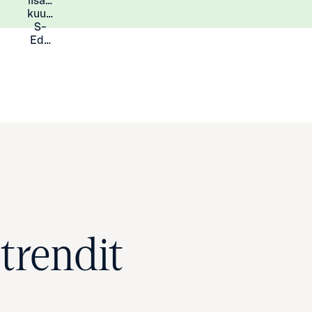
lisää
Lisätietoja
kuukauden
S-
Eduista
trendit