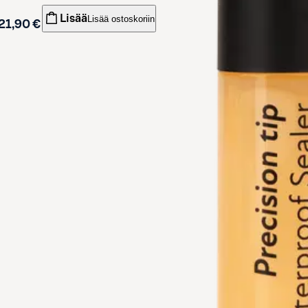
Lisää
Lisää ostoskoriin
21,90 €