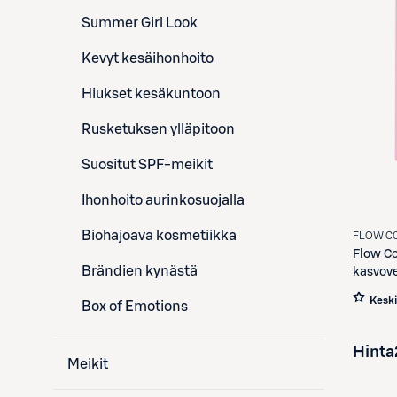
Summer Girl Look
Kevyt kesäihonhoito
Hiukset kesäkuntoon
Rusketuksen ylläpitoon
Suositut SPF-meikit
Ihonhoito aurinkosuojalla
Biohajoava kosmetiikka
FLOW C
Flow C
Brändien kynästä
kasvov
Kesk
Box of Emotions
Hinta
Meikit