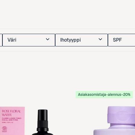
Väri
Ihotyyppi
SPF
Asiakasomistaja-alennus
−20%