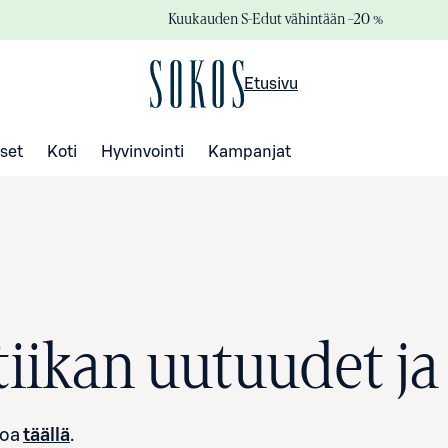
Kuukauden S-Edut vähintään –20 %
Etusivu
set
Koti
Hyvinvointi
Kampanjat
iikan uutuudet ja 
toa
täällä
.