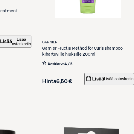
Treatment
Lisää
Lisää
GARNIER
ostoskoriin
Garnier
Fructis Method for Curls shampoo
kihartuville hiuksille 200ml
Keskiarvo
4 / 5
Lisää
Lisää ostoskoriin
Hinta
6,50 €