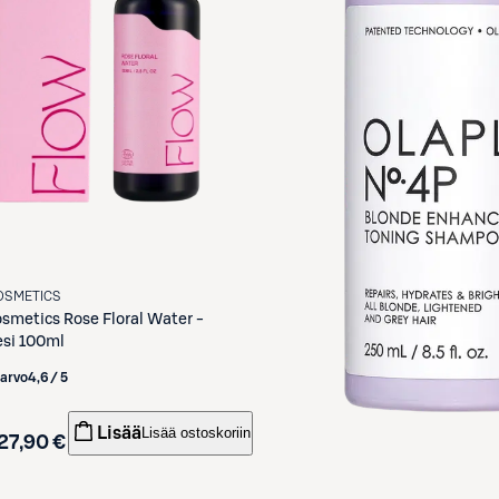
OSMETICS
osmetics
Rose Floral Water -
esi 100ml
iarvo
4,6 / 5
Lisää
Lisää ostoskoriin
27,90 €