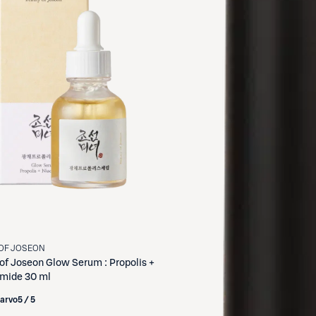
OF JOSEON
of Joseon
Glow Serum : Propolis +
amide 30 ml
iarvo
5 / 5