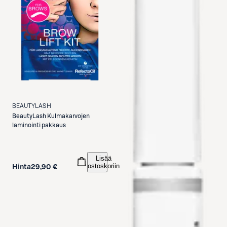
BEAUTYLASH
BeautyLash
Kulmakarvojen
laminointi pakkaus
Lisää
ostoskoriin
Hinta
29,90 €