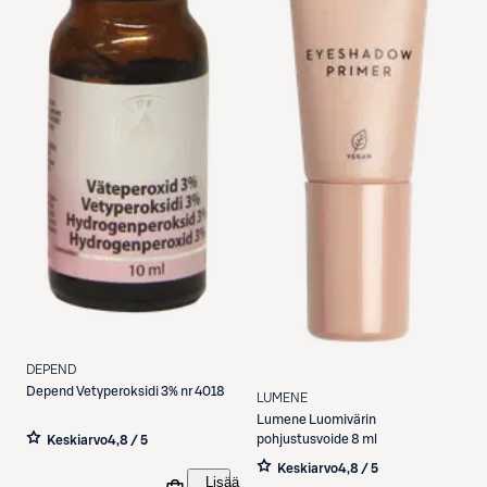
DEPEND
Depend
Vetyperoksidi 3% nr 4018
LUMENE
Lumene
Luomivärin
pohjustusvoide 8 ml
Keskiarvo
4,8 / 5
Keskiarvo
4,8 / 5
Lisää