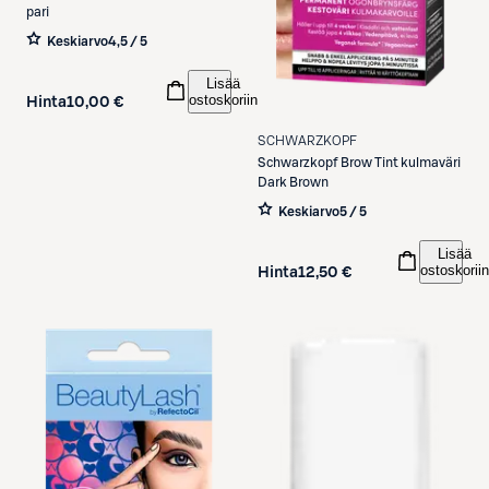
pari
Keskiarvo
4,5 / 5
Lisää
ostoskoriin
Hinta
10,00 €
SCHWARZKOPF
Schwarzkopf
Brow Tint kulmaväri
Dark Brown
Keskiarvo
5 / 5
Lisää
ostoskoriin
Hinta
12,50 €