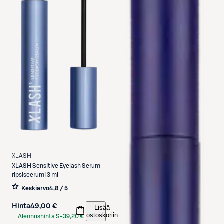
XLASH
XLASH
Sensitive Eyelash Serum -
ripsiseerumi 3 ml
Keskiarvo
4,8 / 5
Hinta
49,00 €
Lisää
ostoskoriin
Alennushinta S-
39,20 €