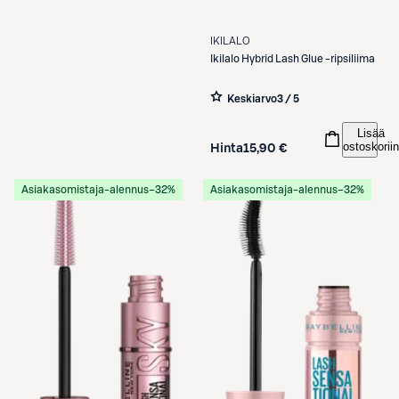
IKILALO
Ikilalo
Hybrid Lash Glue -ripsiliima
Keskiarvo
3 / 5
Lisää
ostoskoriin
Hinta
15,90 €
Asiakasomistaja-alennus
−32%
Asiakasomistaja-alennus
−32%