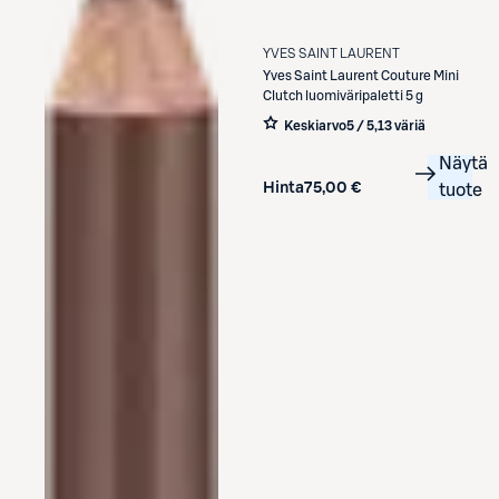
YVES SAINT LAURENT
Yves Saint Laurent
Couture Mini
Clutch luomiväripaletti 5 g
Keskiarvo
5 / 5
,
13 väriä
Näytä
Hinta
75,00 €
tuote