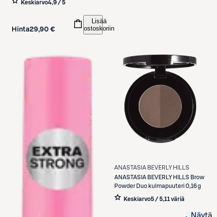
Keskiarvo
4,9 / 5
Lisää
ostoskoriin
Hinta
29,90 €
ANASTASIA BEVERLY HILLS
ANASTASIA BEVERLY HILLS
Brow
Powder Duo kulmapuuteri 0,16 g
Keskiarvo
5 / 5
,
11 väriä
Näytä