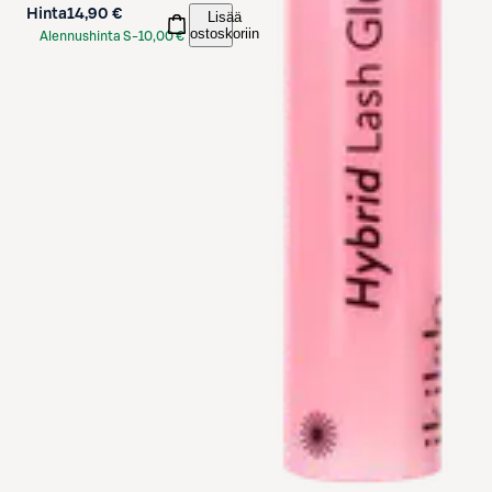
Hinta
14,90 €
Lisää
ostoskoriin
Alennushinta S-
10,00 €
Etukortilla