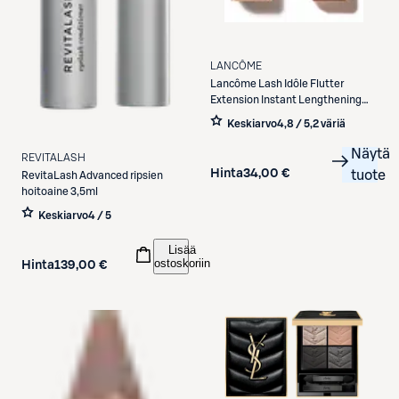
LANCÔME
Lancôme
Lash Idôle Flutter
Extension Instant Lengthening
Mascara 8 ml
Keskiarvo
4,8 / 5
,
2 väriä
Näytä
REVITALASH
Hinta
34,00 €
tuote
RevitaLash
Advanced ripsien
hoitoaine 3,5ml
Keskiarvo
4 / 5
Lisää
ostoskoriin
Hinta
139,00 €