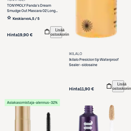
TONYMOLY
Panda's Dream
Smudge Out Mascara 02 Long
Lash ripsiväri 10g
Keskiarvo
4,5 / 5
Lisää
ostoskoriin
Hinta
19,90 €
IKILALO
Ikilalo
Presicion tip Waterproof
Sealer -sidosaine
Lisää
ostoskoriin
Hinta
11,90 €
Asiakasomistaja-alennus
−32%