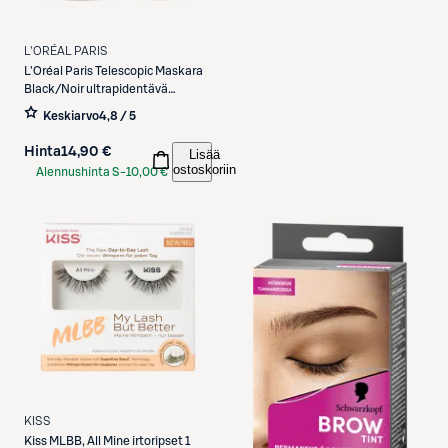
L'ORÉAL PARIS
L'Oréal Paris
Telescopic Maskara
Black/Noir ultrapidentävä
ripsiväri 8ml
Keskiarvo
4,8 / 5
Hinta
14,90 €
Lisää
ostoskoriin
Alennushinta S-
10,00 €
Etukortilla
KISS
Kiss
MLBB, All Mine irtoripset 1