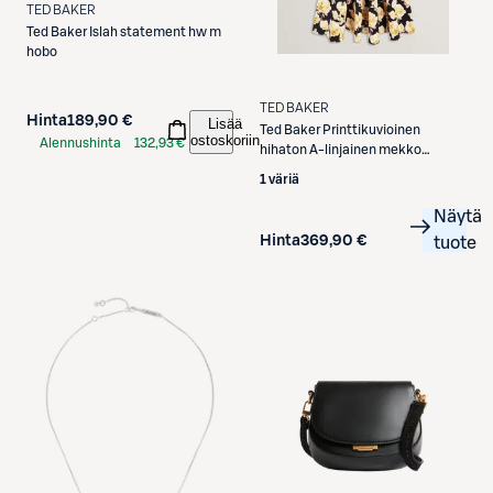
TED BAKER
Ted Baker
Islah statement hw m
hobo
TED BAKER
Hinta
189,90 €
Lisää
Ted Baker
Printtikuvioinen
ostoskoriin
Alennushinta
132,93 €
hihaton A-linjainen mekko
S-Etukortilla
Dennya
1 väriä
Näytä
Hinta
369,90 €
tuote