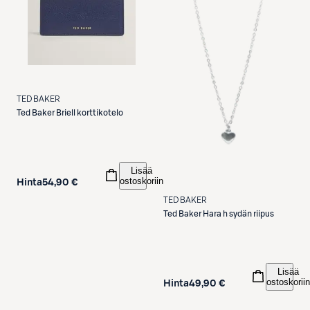
TED BAKER
Ted Baker
Briell korttikotelo
Lisää
ostoskoriin
Hinta
54,90 €
TED BAKER
Ted Baker
Hara h sydän riipus
Lisää
ostoskoriin
Hinta
49,90 €