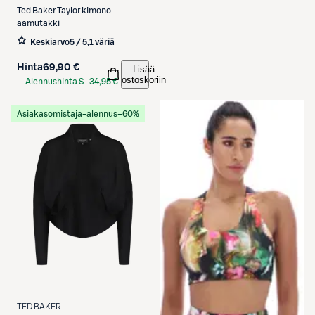
Etukortilla
Ted Baker
Taylor kimono-
aamutakki
Keskiarvo
5 / 5
,
1 väriä
Hinta
69,90 €
Lisää
ostoskoriin
Alennushinta S-
34,95 €
Etukortilla
Asiakasomistaja-alennus
−60%
TED BAKER