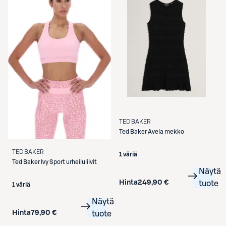
TED BAKER
Ted Baker
Avela mekko
TED BAKER
1 väriä
Ted Baker
Ivy Sport urheiluliivit
Näytä
Hinta
249,90 €
tuote
1 väriä
Näytä
Hinta
79,90 €
tuote