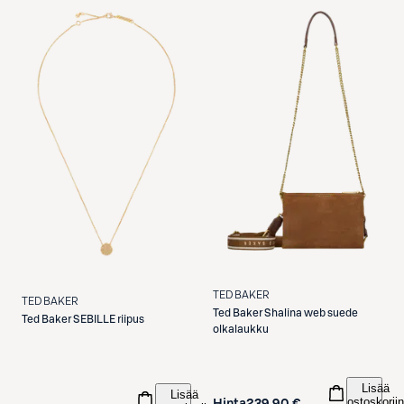
TED BAKER
TED BAKER
Ted Baker
Shalina web suede
Ted Baker
SEBILLE riipus
olkalaukku
Lisää
Lisää
ostoskoriin
Hinta
239,90 €