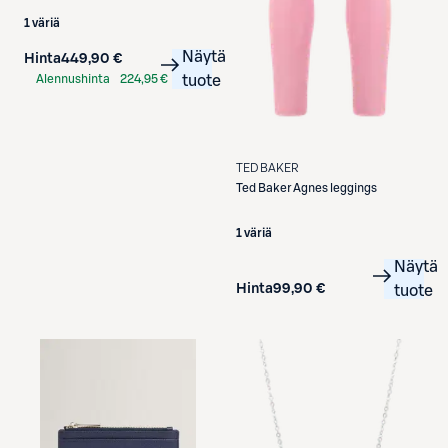
1 väriä
Näytä
Hinta
449,90 €
Alennushinta
224,95 €
tuote
S-Etukortilla
TED BAKER
Ted Baker
Agnes leggings
1 väriä
Näytä
Hinta
99,90 €
tuote