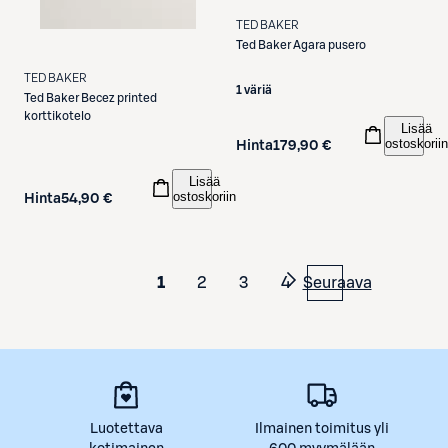
TED BAKER
Ted Baker
Agara pusero
TED BAKER
1 väriä
Ted Baker
Becez printed
korttikotelo
Lisää
ostoskoriin
Hinta
179,90 €
Lisää
ostoskoriin
Hinta
54,90 €
1
2
3
4
Seuraava
Luotettava
Ilmainen toimitus yli