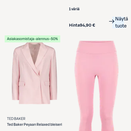
1 väriä
Näytä
Hinta
94,90 €
tuote
Asiakasomistaja-alennus
−50%
TED BAKER
Ted Baker
Peyaan Relaxed bleiseri