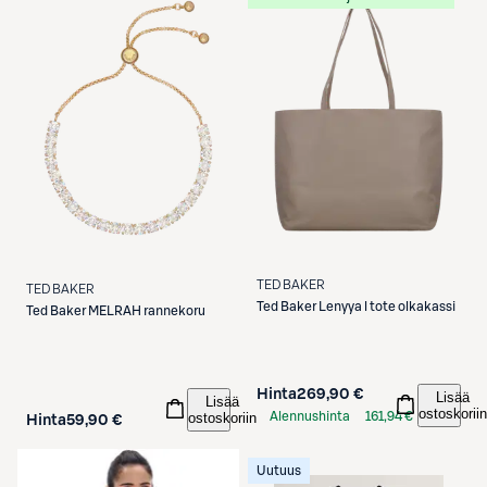
TED BAKER
TED BAKER
Ted Baker
Lenyya l tote olkakassi
Ted Baker
MELRAH rannekoru
Hinta
269,90 €
Lisää
Lisää
ostoskoriin
ostoskoriin
Alennushinta
161,94 €
Hinta
59,90 €
S-Etukortilla
Uutuus