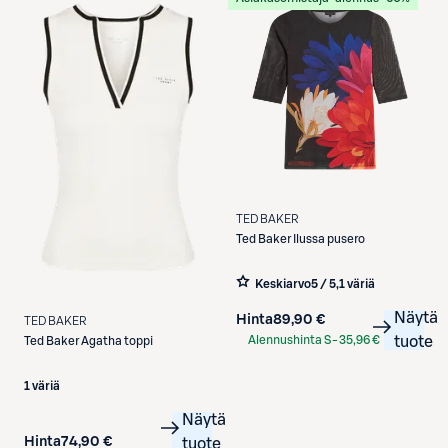
TED BAKER
Ted Baker
Ilussa pusero
Keskiarvo
5 / 5
,
1 väriä
Näytä
Hinta
89,90 €
TED BAKER
Alennushinta S-
35,96 €
tuote
Ted Baker
Agatha toppi
Etukortilla
1 väriä
Näytä
Hinta
74,90 €
tuote