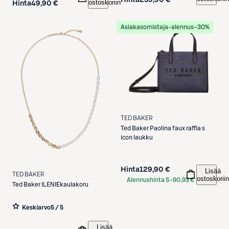
ostoskoriin
Hinta
49,90 €
Asiakasomistaja-alennus
−30%
TED BAKER
Ted Baker
Paolina faux raffia s
icon laukku
Hinta
129,90 €
Lisää
TED BAKER
ostoskoriin
Alennushinta S-
90,93 €
Ted Baker
ILENIEkaulakoru
Etukortilla
Keskiarvo
5 / 5
Lisää