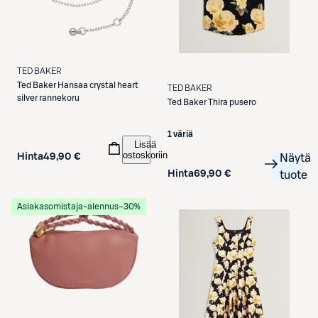
TED BAKER
Ted Baker
Hansaa crystal heart
TED BAKER
silver rannekoru
Ted Baker
Thira pusero
1 väriä
Lisää
ostoskoriin
Hinta
49,90 €
Näytä
Hinta
69,90 €
tuote
Asiakasomistaja-alennus
−30%