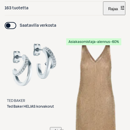
163 tuotetta
Rajaa
Saatavilla verkosta
Asiakasomistaja-alennus
−60%
TED BAKER
Ted Baker
HELIAS korvakorut