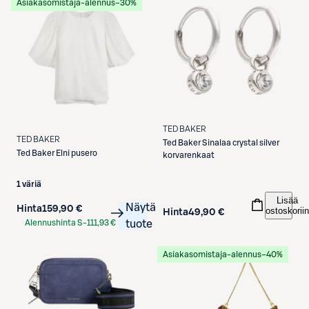
Asiakasomistaja-alennus
−30%
TED BAKER
TED BAKER
Ted Baker
Sinalaa crystal silver
Ted Baker
Elni pusero
korvarenkaat
1 väriä
Lisää
Näytä
Hinta
159,90 €
ostoskoriin
Hinta
49,90 €
Alennushinta S-
111,93 €
tuote
Etukortilla
Asiakasomistaja-alennus
−40%