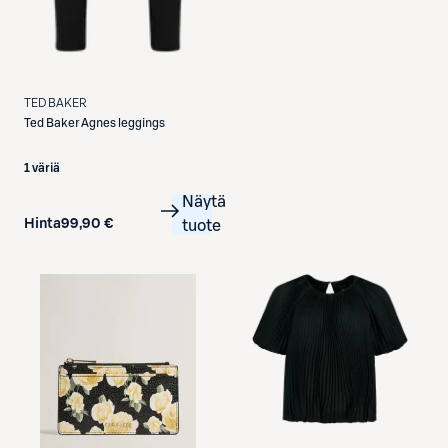
Etukortilla
TED BAKER
Ted Baker
Agnes leggings
1 väriä
Näytä
Hinta
99,90 €
tuote