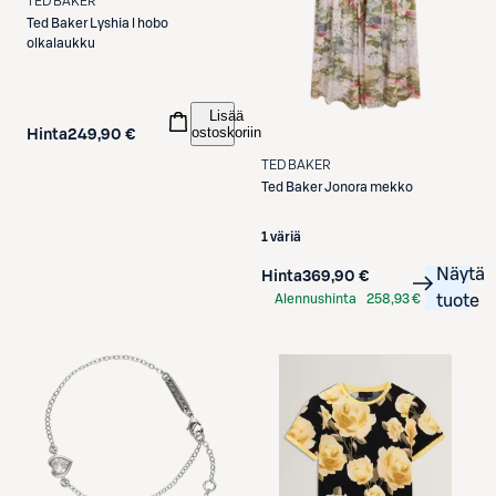
TED BAKER
Ted Baker
Lyshia l hobo
olkalaukku
Lisää
ostoskoriin
Hinta
249,90 €
TED BAKER
Ted Baker
Jonora mekko
1 väriä
Näytä
Hinta
369,90 €
Alennushinta
258,93 €
tuote
S-Etukortilla