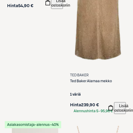
Lisää
ostoskoriin
Hinta
54,90 €
TED BAKER
Ted Baker
Alarnaa mekko
1 väriä
Hinta
239,90 €
Lisää
ostoskoriin
Alennushinta S-
95,96 €
Etukortilla
Asiakasomistaja-alennus
−40%