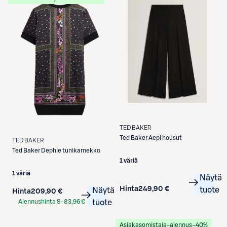
TED BAKER
Ted Baker
Aepi housut
TED BAKER
Ted Baker
Dephie tunikamekko
1 väriä
1 väriä
Näytä
Hinta
249,90 €
tuote
Näytä
Hinta
209,90 €
Alennushinta S-
83,96 €
tuote
Etukortilla
Asiakasomistaja-alennus
−40%