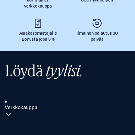
kotimainen
600 myymälään
verkkokauppa
Asiakasomistajalle
Ilmainen palautus 30
Bonusta jopa 5 %
päivää
Löydä
tyylisi.
Verkkokauppa