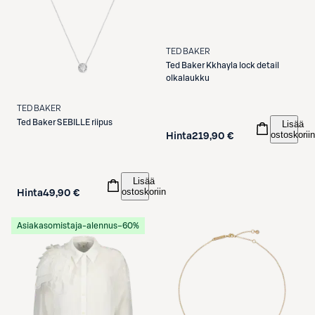
TED BAKER
Ted Baker
Kkhayla lock detail
olkalaukku
TED BAKER
Ted Baker
SEBILLE riipus
Lisää
ostoskoriin
Hinta
219,90 €
Lisää
ostoskoriin
Hinta
49,90 €
Asiakasomistaja-alennus
−60%