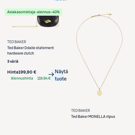
Asiakasomistaja-alennus
−40%
TED BAKER
Ted Baker
Ddalie statement
hardware clutch
3 väriä
Näytä
Hinta
199,90 €
Alennushinta
119,94 €
tuote
S-Etukortilla
TED BAKER
Ted Baker
MONELLA riipus