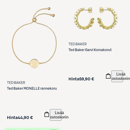
TED BAKER
Ted Baker
Garvi Korvakorut
Lisää
ostoskoriin
Hinta
59,90 €
TED BAKER
Ted Baker
MONELLE rannekoru
Lisää
ostoskoriin
Hinta
44,90 €