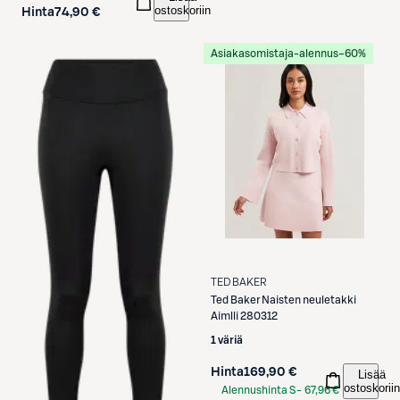
ostoskoriin
Hinta
74,90 €
Asiakasomistaja-alennus
−60%
TED BAKER
Ted Baker
Naisten neuletakki
Aimlli 280312
1 väriä
Hinta
169,90 €
Lisää
ostoskoriin
Alennushinta S-
67,96 €