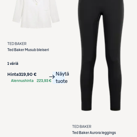
TED BAKER
Ted Baker
Musub bleiseri
1 väriä
Näytä
Hinta
319,90 €
Alennushinta
223,93 €
tuote
S-Etukortilla
TED BAKER
Ted Baker
Aurora leggings