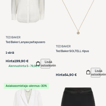
TED BAKER
Ted Baker
Lanyaa paitapusero
TED BAKER
Ted Baker
SOLTELL riipus
1 väriä
Hinta
199,90 €
Lisää
ostoskoriin
Alennushinta S-
79,96 €
Lisää
Etukortilla
ostoskoriin
Hinta
54,90 €
Asiakasomistaja-alennus
−30%