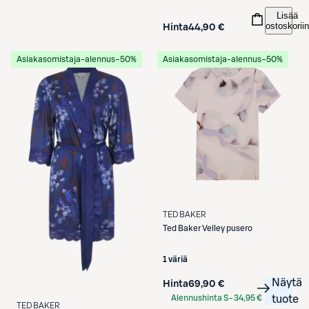
Lisää
ostoskoriin
Hinta
44,90 €
Asiakasomistaja-alennus
−50%
Asiakasomistaja-alennus
−50%
TED BAKER
Ted Baker
Velley pusero
1 väriä
Näytä
Hinta
69,90 €
Alennushinta S-
34,95 €
tuote
TED BAKER