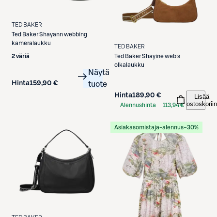
TED BAKER
Ted Baker
Shayann webbing
kameralaukku
TED BAKER
2 väriä
Ted Baker
Shayine web s
olkalaukku
Näytä
Hinta
159,90 €
tuote
Hinta
189,90 €
Lisää
ostoskoriin
Alennushinta
113,94 €
S-Etukortilla
Asiakasomistaja-alennus
−30%