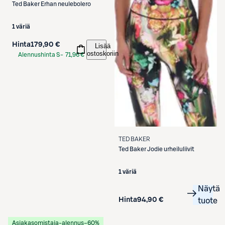
Ted Baker
Erhan neulebolero
1 väriä
Hinta
179,90 €
Lisää
ostoskoriin
Alennushinta S-
71,96 €
Etukortilla
TED BAKER
Ted Baker
Jodie urheiluliivit
1 väriä
Näytä
Hinta
94,90 €
tuote
Asiakasomistaja-alennus
−60%