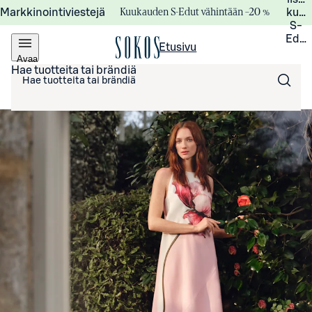
Kuukauden S-Edut vähintään –20 %
Markkinointiviestejä
kuuk
S-
Edui
Etusivu
Avaa
valikko
Hae tuotteita tai brändiä