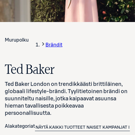
Murupolku
Brändit
Ted Baker
Ted Baker London on trendikkäästi brittiläinen,
globaali lifestyle-brändi. Tyylitietoinen brändi on
suunniteltu naisille, jotka kaipaavat asuunsa
hieman tavallisesta poikkeavaa
persoonallisuutta.
Alakategoriat
NÄYTÄ KAIKKI TUOTTEET
NAISET
KAMPANJAT
IN