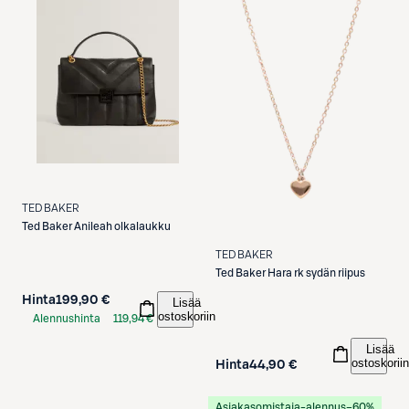
TED BAKER
Ted Baker
Anileah olkalaukku
TED BAKER
Ted Baker
Hara rk sydän riipus
Hinta
199,90 €
Lisää
ostoskoriin
Alennushinta
119,94 €
S-Etukortilla
Lisää
ostoskoriin
Hinta
44,90 €
Asiakasomistaja-alennus
−60%