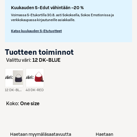
Kuukauden S-Edut vähintään –20 %
Voimassa S-Etukortilla 30.8. asti Sokoksella, Sokos Emotionissa ja
verkkokaupassa kirjautuneille asiakkaille.
Katso kuukauden S-Etutuotteet
Tuotteen toiminnot
Valittu väri:
12 DK-BLUE
väri:
väri:
12 DK-BLUE
40 DK-RED
koko:
One size
Haetaan myymäläsaatavuutta
Haetaan