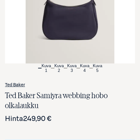
Avaa tuotekuva suurennettuna
Kuva
Kuva
Kuva
Kuva
Kuva
1
2
3
4
5
Ted Baker
Ted Baker Samiyra webbing hobo
olkalaukku
Hinta
249,90 €