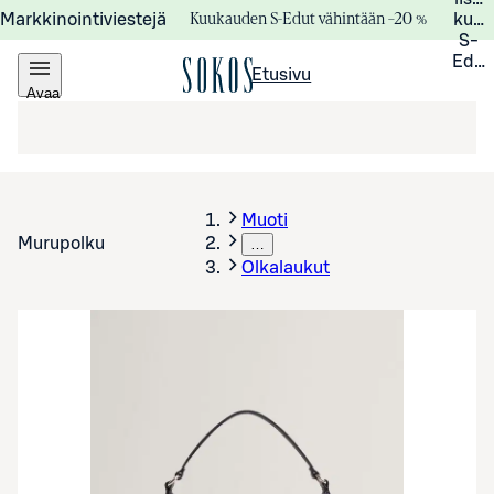
Kuukauden S-Edut vähintään –20 %
Markkinointiviestejä
kuuk
S-
Edui
Etusivu
Avaa
valikko
Muoti
Murupolku
…
Olkalaukut