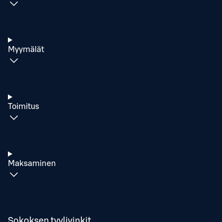
Myymälät
Toimitus
Maksaminen
Sokoksen tyylivinkit