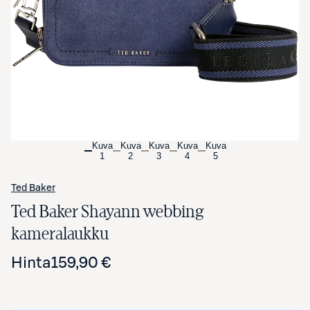
Avaa tuotekuva suurennettuna
Kuva
Kuva
Kuva
Kuva
Kuva
1
2
3
4
5
Ted Baker
Ted Baker Shayann webbing
kameralaukku
Hinta
159,90 €