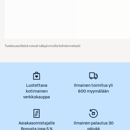
Tuotesuosittelut voivat näkyä sinulle kohdennetusti
Luotettava
Ilmainen toimitus yli
kotimainen
600 myymälään
verkkokauppa
Asiakasomistajalle
Ilmainen palautus 30
Bonusta jopa 5 %
päivää