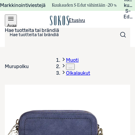
Kuukauden S-Edut vähintään –20 %
Markkinointiviestejä
kuuk
S-
Edui
Etusivu
Avaa
valikko
Hae tuotteita tai brändiä
Muoti
Murupolku
…
Olkalaukut