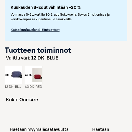
Kuukauden S-Edut vähintään –20 %
Voimassa S-Etukortilla 30.8. asti Sokoksella, Sokos Emotionissa ja
verkkokaupassa kirjautuneille asiakkaille.
Katso kuukauden S-Etutuotteet
Tuotteen toiminnot
Valittu väri:
12 DK-BLUE
väri:
väri:
12 DK-BLUE
40 DK-RED
koko:
One size
Haetaan myymäläsaatavuutta
Haetaan