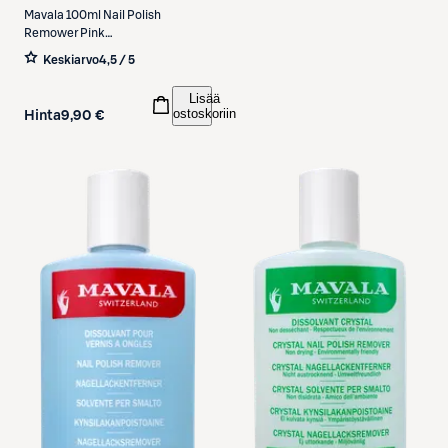
Mavala
100ml Nail Polish
Remower Pink
kynsilakanpoistoaine pinkki
Keskiarvo
4,5 / 5
Lisää
ostoskoriin
Hinta
9,90 €