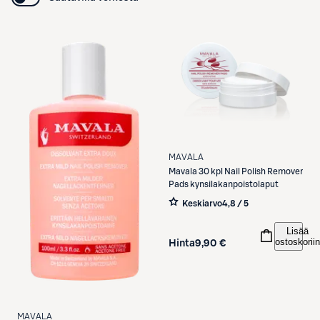
MAVALA
Mavala
30 kpl Nail Polish Remover
Pads kynsilakanpoistolaput
Keskiarvo
4,8 / 5
Lisää
ostoskoriin
Hinta
9,90 €
MAVALA