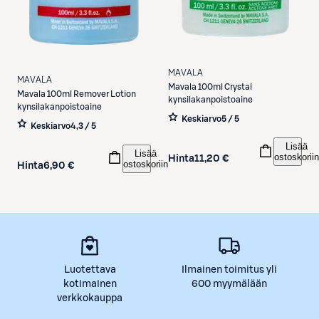
MAVALA
MAVALA
Mavala
100ml Crystal
Mavala
100ml Remover Lotion
kynsilakanpoistoaine
kynsilakanpoistoaine
Keskiarvo
5 / 5
Keskiarvo
4,3 / 5
Lisää
Lisää
ostoskoriin
Hinta
11,20 €
ostoskoriin
Hinta
6,90 €
Luotettava
Ilmainen toimitus yli
kotimainen
600 myymälään
verkkokauppa