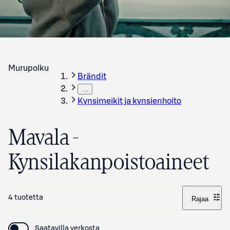
Murupolku
Brändit
…
Kynsimeikit ja kynsienhoito
Mavala -
Kynsilakanpoistoaineet
4 tuotetta
Rajaa
Saatavilla verkosta