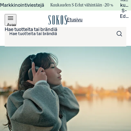
Kuukauden S-Edut vähintään –20 %
Markkinointiviestejä
kuuk
S-
Edui
Etusivu
Avaa
valikko
Hae tuotteita tai brändiä