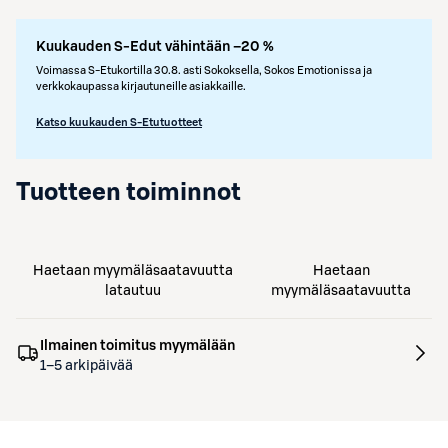
Kuukauden S-Edut vähintään –20 %
Voimassa S-Etukortilla 30.8. asti Sokoksella, Sokos Emotionissa ja
verkkokaupassa kirjautuneille asiakkaille.
Katso kuukauden S-Etutuotteet
Tuotteen toiminnot
Haetaan myymäläsaatavuutta
Haetaan
latautuu
myymäläsaatavuutta
Ilmainen toimitus myymälään
1–5 arkipäivää