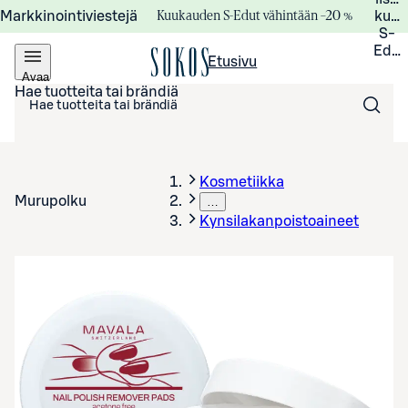
Kuukauden S-Edut vähintään –20 %
Markkinointiviestejä
kuuk
S-
Edui
Etusivu
Avaa
valikko
Hae tuotteita tai brändiä
Kosmetiikka
Murupolku
…
Kynsilakanpoistoaineet