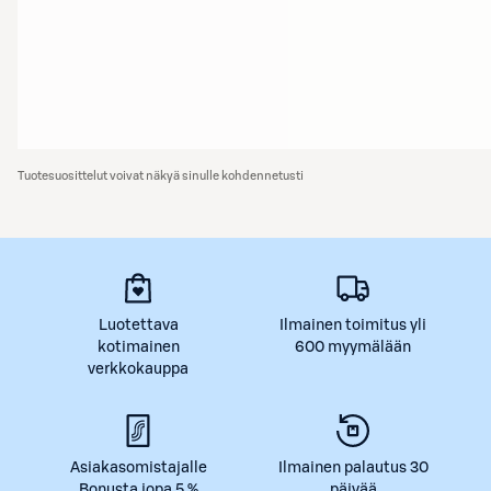
Tuotesuosittelut voivat näkyä sinulle kohdennetusti
Luotettava
Ilmainen toimitus yli
kotimainen
600 myymälään
verkkokauppa
Asiakasomistajalle
Ilmainen palautus 30
Bonusta jopa 5 %
päivää