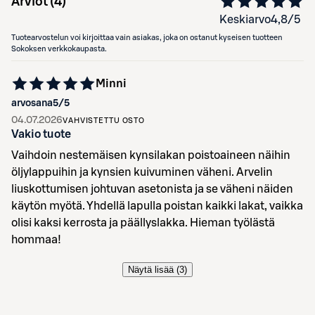
Arviot (
4
)
Keskiarvo
4,8
/5
Tuotearvostelun voi kirjoittaa vain asiakas, joka on ostanut kyseisen tuotteen
Sokoksen verkkokaupasta.
Minni
arvosana
5
/5
04.07.2026
VAHVISTETTU OSTO
Vakio tuote
Vaihdoin nestemäisen kynsilakan poistoaineen näihin
öljylappuihin ja kynsien kuivuminen väheni. Arvelin
liuskottumisen johtuvan asetonista ja se väheni näiden
käytön myötä. Yhdellä lapulla poistan kaikki lakat, vaikka
olisi kaksi kerrosta ja päällyslakka. Hieman työlästä
hommaa!
Näytä lisää (
3
)