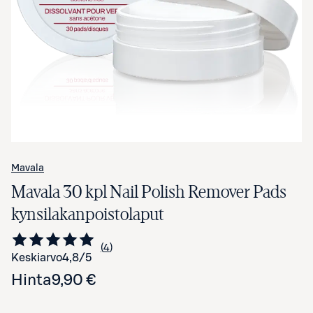
Avaa tuotekuva suurennettuna
Mavala
Mavala 30 kpl Nail Polish Remover Pads
kynsilakanpoistolaput
4
Siirry arvioihin
kappaletta
Keskiarvo
4,8
/5
Hinta
9,90 €