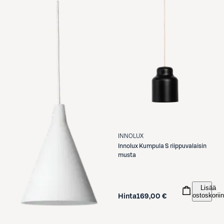
INNOLUX
Innolux
Kumpula S riippuvalaisin
musta
Lisää
ostoskoriin
Hinta
169,00 €