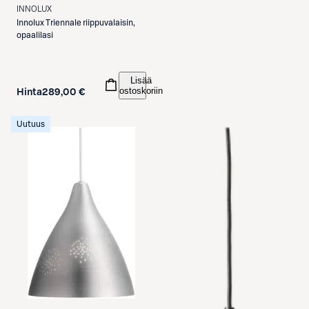
INNOLUX
Innolux
Triennale riippuvalaisin,
opaalilasi
Lisää
ostoskoriin
Hinta
289,00 €
Uutuus