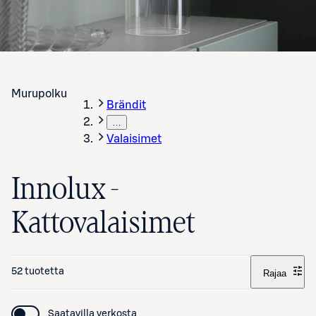
Murupolku
Brändit
…
Valaisimet
Innolux -
Kattovalaisimet
52 tuotetta
Rajaa
Saatavilla verkosta