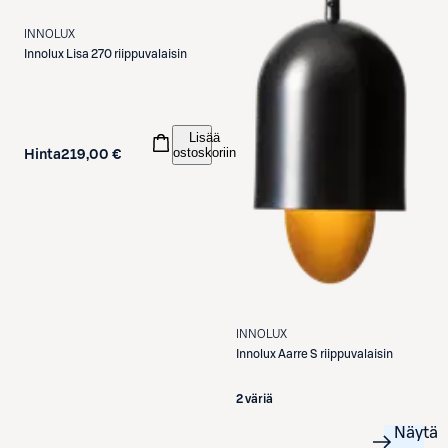
INNOLUX
Innolux
Lisa 270 riippuvalaisin
Lisää
ostoskoriin
Hinta
219,00 €
INNOLUX
Innolux
Aarre S riippuvalaisin
2 väriä
Näytä