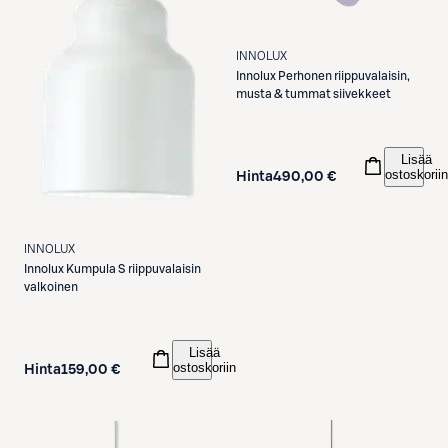
INNOLUX
Innolux
Perhonen riippuvalaisin,
musta & tummat siivekkeet
Lisää
ostoskoriin
Hinta
490,00 €
INNOLUX
Innolux
Kumpula S riippuvalaisin
valkoinen
Lisää
ostoskoriin
Hinta
159,00 €