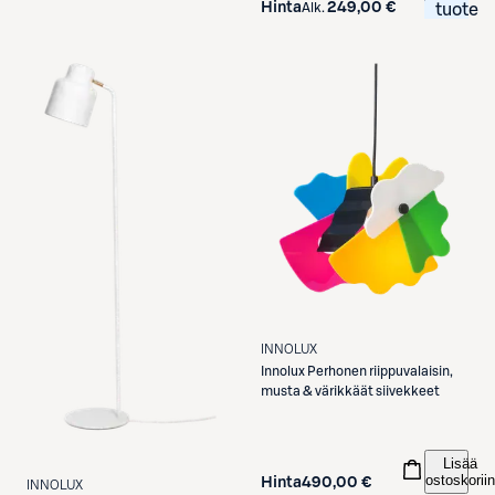
Hinta
249,00 €
Alk.
tuote
INNOLUX
Innolux
Perhonen riippuvalaisin,
musta & värikkäät siivekkeet
Lisää
ostoskoriin
Hinta
490,00 €
INNOLUX