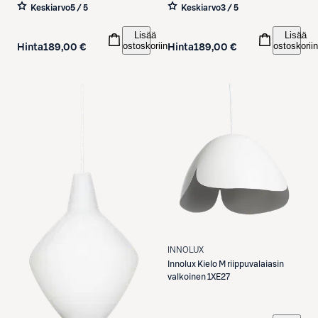
Keskiarvo
5 / 5
Keskiarvo
3 / 5
Lisää
Lisää
ostoskoriin
ostoskoriin
Hinta
189,00 €
Hinta
189,00 €
INNOLUX
Innolux
Kielo M riippuvalaiasin
valkoinen 1XE27