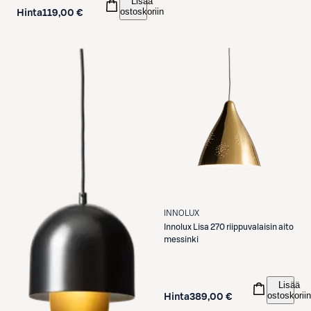
Lisää
ostoskoriin
Hinta
119,00 €
INNOLUX
Innolux
Lisa 270 riippuvalaisin aito
messinki
Lisää
ostoskoriin
Hinta
389,00 €