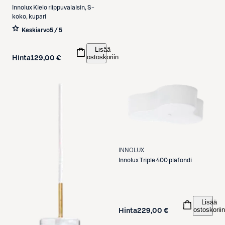
Innolux
Kielo riippuvalaisin, S-
koko, kupari
Keskiarvo
5 / 5
Lisää
ostoskoriin
Hinta
129,00 €
INNOLUX
Innolux
Triple 400 plafondi
Lisää
ostoskoriin
Hinta
229,00 €