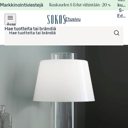
Kuukauden S-Edut vähintään –20 %
Markkinointiviestejä
kuuk
S-
Edui
Etusivu
Avaa
valikko
Hae tuotteita tai brändiä