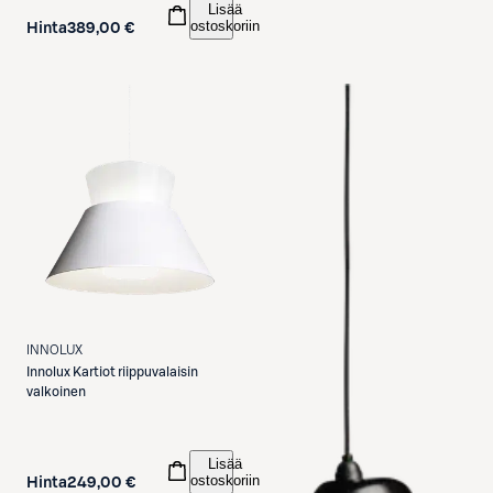
Lisää
ostoskoriin
Hinta
389,00 €
INNOLUX
Innolux
Kartiot riippuvalaisin
valkoinen
Lisää
ostoskoriin
Hinta
249,00 €