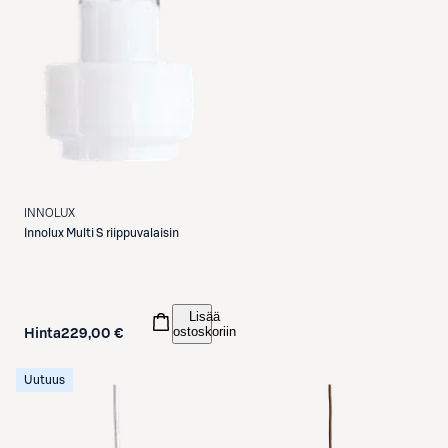
INNOLUX
Innolux
Multi S riippuvalaisin
Lisää
ostoskoriin
Hinta
229,00 €
Uutuus