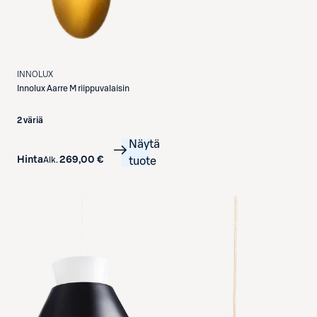
INNOLUX
Innolux
Aarre M riippuvalaisin
2 väriä
Näytä
Hinta
269,00 €
Alk.
tuote