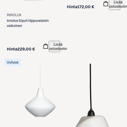
Lisää
ostoskoriin
Hinta
172,00 €
INNOLUX
Innolux
Sipuli riippuvalaisin
valkoinen
Lisää
ostoskoriin
Hinta
229,00 €
Uutuus