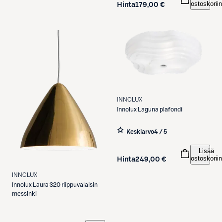
ostoskoriin
Hinta
179,00 €
INNOLUX
Innolux
Laguna plafondi
Keskiarvo
4 / 5
Lisää
ostoskoriin
Hinta
249,00 €
INNOLUX
Innolux
Laura 320 riippuvalaisin
messinki