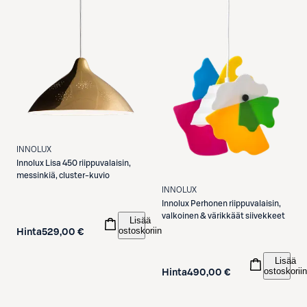
INNOLUX
Innolux
Lisa 450 riippuvalaisin,
messinkiä, cluster-kuvio
INNOLUX
Innolux
Perhonen riippuvalaisin,
valkoinen & värikkäät siivekkeet
Lisää
ostoskoriin
Hinta
529,00 €
Lisää
ostoskoriin
Hinta
490,00 €