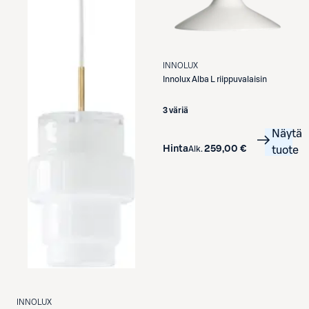
INNOLUX
Innolux
Alba L riippuvalaisin
3 väriä
Näytä
Hinta
259,00 €
Alk.
tuote
INNOLUX