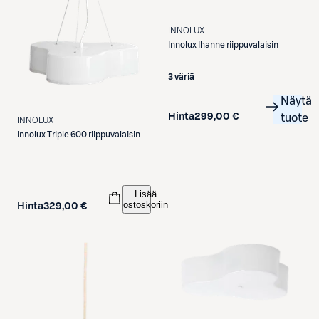
INNOLUX
Innolux
Ihanne riippuvalaisin
3 väriä
Näytä
Hinta
299,00 €
tuote
INNOLUX
Innolux
Triple 600 riippuvalaisin
Lisää
ostoskoriin
Hinta
329,00 €