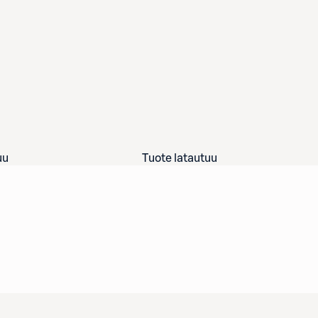
uu
Tuote latautuu