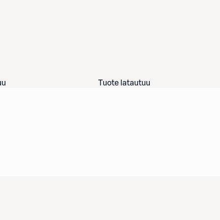
uu
Tuote latautuu