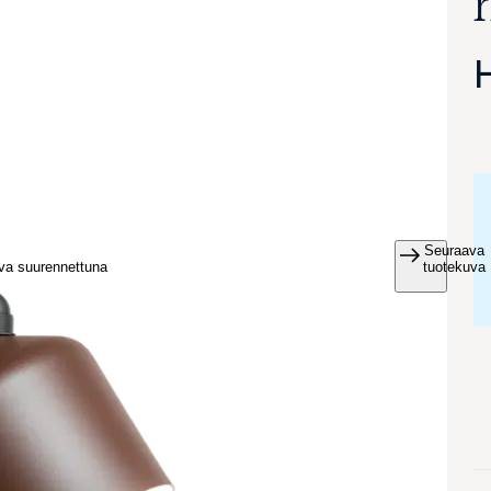
Seuraava
va suurennettuna
tuotekuva