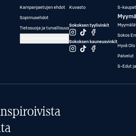
Kampanjaetujen ehdot
Kuvasto
S-kaupat.
Myymä
Sopimusehdot
Myymälä
Sokoksen tyylivinkit
Tietosuoja ja turvallisuus
Sokos Em
Muuta evästeasetuksia
Sokoksen kauneusvinkit
Hyvä Olo 
Palvelut
S-Edut j
nspiroivista
ta