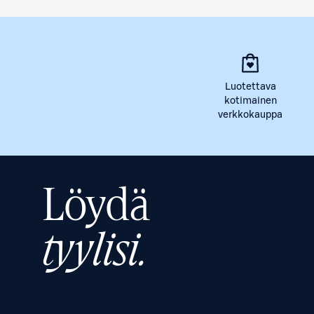
Luotettava
kotimainen
verkkokauppa
Löydä
tyylisi.