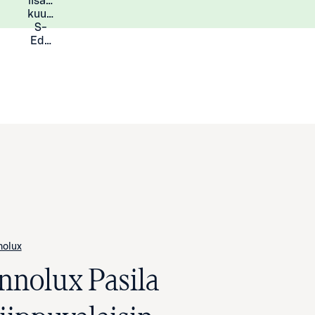
lisää
Lisätietoja
kuukauden
S-
Eduista
nolux
Innolux Pasila