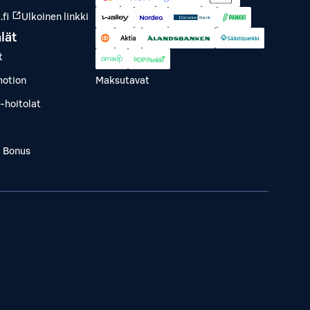
fi
Ulkoinen linkki
lät
t
otion
Maksutavat
-hoitolat
a Bonus