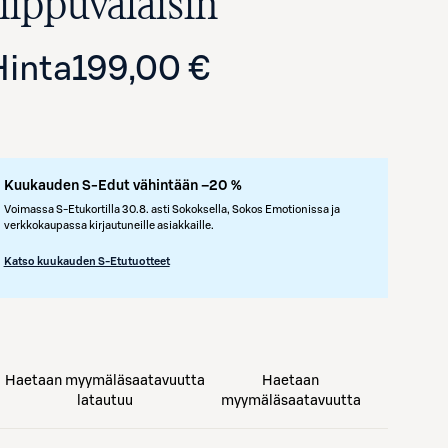
riippuvalaisin
Hinta
199,00 €
Kuukauden S-Edut vähintään –20 %
Voimassa S-Etukortilla 30.8. asti Sokoksella, Sokos Emotionissa ja
verkkokaupassa kirjautuneille asiakkaille.
Avaa tuotekuva suurennettuna
Katso kuukauden S-Etutuotteet
Haetaan myymäläsaatavuutta
Haetaan
latautuu
myymäläsaatavuutta