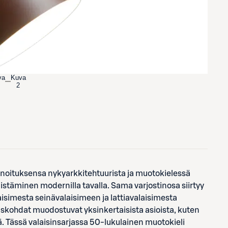
va
Kuva
2
nnoituksensa nykyarkkitehtuurista ja muotokielessä
stäminen modernilla tavalla. Sama varjostinosa siirtyy
aisimesta seinävalaisimeen ja lattiavalaisimesta
skohdat muodostuvat yksinkertaisista asioista, kuten
. Tässä valaisinsarjassa 50-lukulainen muotokieli