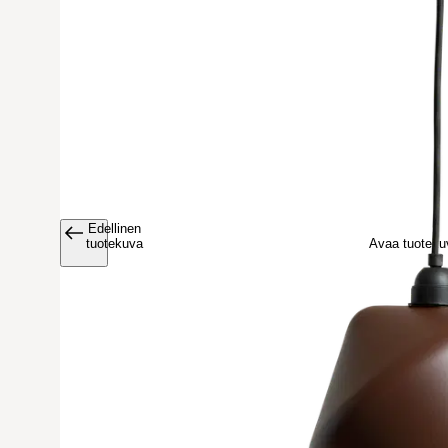
Edellinen
Avaa tuoteku
tuotekuva