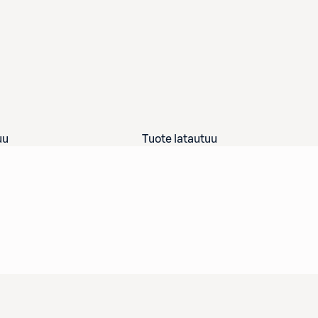
uu
Tuote latautuu