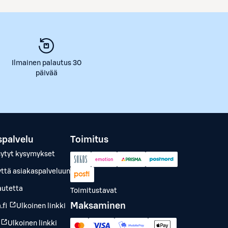
Ilmainen palautus 30
päivää
spalvelu
Toimitus
sytyt kysymykset
yttä asiakaspalveluun
autetta
Toimitustavat
Maksaminen
.fi
Ulkoinen linkki
Ulkoinen linkki