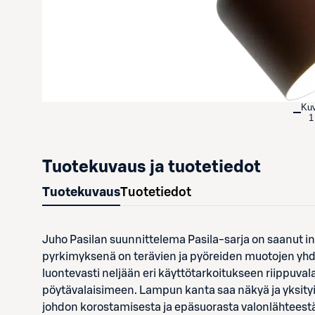
Ku
1
Tuotekuvaus ja tuotetiedot
Tuotekuvaus
Tuotetiedot
Juho Pasilan suunnittelema Pasila-sarja on saanut i
pyrkimyksenä on terävien ja pyöreiden muotojen yhdi
luontevasti neljään eri käyttötarkoitukseen riippuval
pöytävalaisimeen. Lampun kanta saa näkyä ja yksityi
johdon korostamisesta ja epäsuorasta valonlähteestä