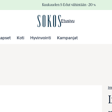
Kuukauden S-Edut vähintään –20 %
Etusivu
Lapset
Koti
Hyvinvointi
Kampanjat
In