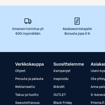
Ilmainen toimitus yli
Asiakasomistajalle
600 myymälään
Bonusta jopa 5 %
Verkkokauppa
Suosittelemme
Asiaka
Ohjeet
Kampanjat
Usein ky
Peruuta ja palauta
Inspiroidu
Ota yhte
Reklamaatio
Brändit
Anna pal
Takuu ja huolto
OUTLET
S-kanava
Saavutettavuus
Black Friday
Prisma.fi