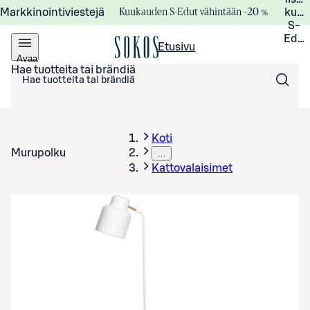
Kuukauden S-Edut vähintään –20 %
Markkinointiviestejä
kuuk
S-
Edui
Etusivu
Avaa
valikko
Hae tuotteita tai brändiä
Koti
Murupolku
…
Kattovalaisimet