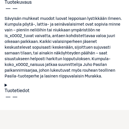
Tuotekuvaus
Sävyisän muhkeat muodot luovat leppoisan lystikkään ilmeen.
Kumpula pöytä-, lattia- ja seinävalaisimet ovat sopivia minne
vain – pieniin neliöihin tai niukkaan ympäristöön ne
is_x0002_tuvat vaivatta, antaen kohdistettavaa valoa juuri
oikeaan paikkaan. Kaikki valaisinperheen jäsenet
keskustelevat sopuisasti keskenään, sijoittuen sujuvasti
samaan tilaan, tai ainakin näköyhteyden päähän – saat
sisustukseen helposti harkitun lopputuloksen. Kumpula-
koko_x0002_naisuus jatkaa suunnittelija Juho Pasilan
paikannimisarjaa, johon lukeutuvat myös rouhean teollinen
Pasila-tuoteperhe ja lasinen riippuvalaisin Murakka.
Tuotetiedot