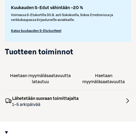
Kuukauden S-Edut vähintään –20 %
Voimassa S-Etukortilla 30.8. asti Sokoksella, Sokos Emotionissa ja
verkkokaupassa kirjautuneille asiakkaille.
Katso kuukauden S-Etutuotteet
Tuotteen toiminnot
Haetaan myymäläsaatavuutta
Haetaan
latautuu
myymäläsaatavuutta
Lähetetään suoraan toimittajalta
1–5 arkipäivää