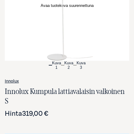
Avaa tuotekuva suurennettuna
Kuva
Kuva
Kuva
1
2
3
Innolux
Innolux Kumpula lattiavalaisin valkoinen
S
Hinta
319,00 €