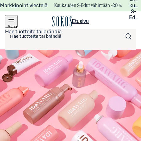
Kuukauden S-Edut vähintään –20 %
Markkinointiviestejä
kuuk
S-
Edui
Etusivu
Avaa
valikko
Hae tuotteita tai brändiä