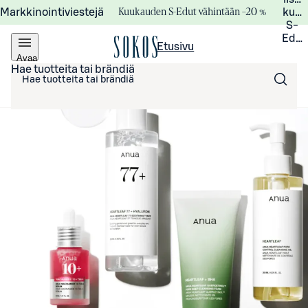
Kuukauden S-Edut vähintään –20 %
Markkinointiviestejä
kuuk
S-
Edui
Etusivu
Avaa
valikko
Hae tuotteita tai brändiä