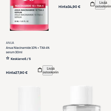
Lisää
ostoskoriin
Hinta
34,90 €
ANUA
Anua
Niacinamide 10% + TXA 4%
serum 30ml
Keskiarvo
5 / 5
Lisää
ostoskoriin
Hinta
27,90 €