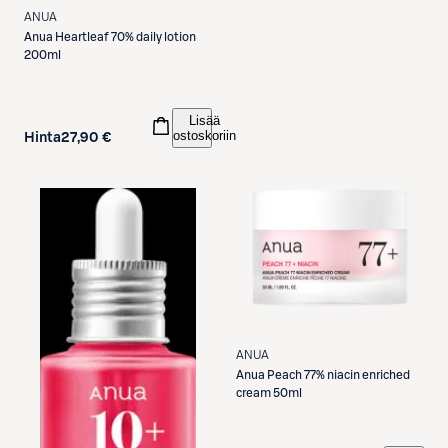
ANUA
Anua
Heartleaf 70% daily lotion
200ml
Lisää
ostoskoriin
Hinta
27,90 €
ANUA
Anua
Peach 77% niacin enriched
cream 50ml