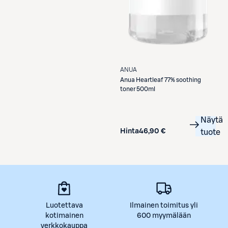
ANUA
Anua
Heartleaf 77% soothing
toner 500ml
Näytä
Hinta
46,90 €
tuote
Luotettava
Ilmainen toimitus yli
kotimainen
600 myymälään
verkkokauppa