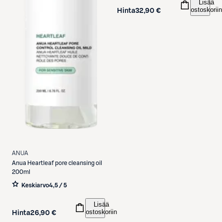
Lisää
ostoskoriin
Hinta
32,90 €
ANUA
Anua
Heartleaf pore cleansing oil
200ml
Keskiarvo
4,5 / 5
Lisää
ostoskoriin
Hinta
26,90 €