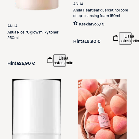
ANUA
Anua
Heartleaf quercetinol pore
deep cleansing foam 150ml
Keskiarvo
5 / 5
ANUA
Anua
Rice 70 glow milky toner
Lisää
250ml
ostoskoriin
Hinta
19,90 €
Lisää
ostoskoriin
Hinta
25,90 €