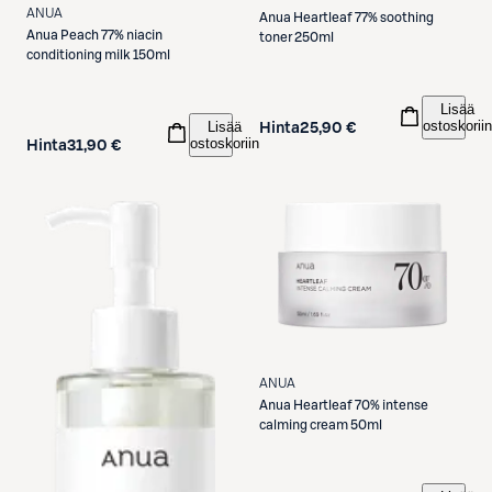
ANUA
Anua
Heartleaf 77% soothing
Anua
Peach 77% niacin
toner 250ml
conditioning milk 150ml
Lisää
ostoskoriin
Lisää
Hinta
25,90 €
ostoskoriin
Hinta
31,90 €
ANUA
Anua
Heartleaf 70% intense
calming cream 50ml