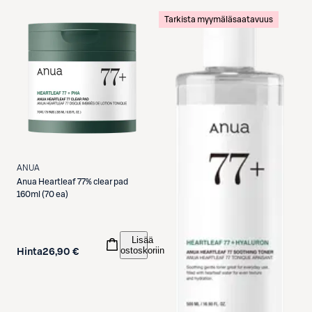
Tarkista myymäläsaatavuus
ANUA
Anua
Heartleaf 77% clear pad
160ml (70 ea)
Lisää
ostoskoriin
Hinta
26,90 €