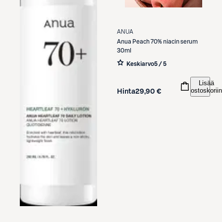
ANUA
Anua
Peach 70% niacin serum
30ml
Keskiarvo
5 / 5
Lisää
ostoskoriin
Hinta
29,90 €