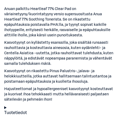
Anuan palkittu Heartleaf 77% Clear Pad on
väriainetyyny/kuorintatyyny versio supersuositusta Anua
Heartleaf 77% Soothing Tonerista. Se on rikastettu
epäpuhtauksia poistavalla PHA:lla, ja tyynyt sopivat kaikille
ihotyypeille, erityisesti herkälle, rasvaiselle ja epäpuhtauksille
alttiille iholle, joka kärsii usein punoituksesta.
Kasvotyynyt on kyllästetty esanssilla, joka sisältää runsaasti
rauhoittavia ja kosteuttavia ainesosia, kuten sydänlehti- ja
Centella Asiatica -uutetta, jotka rauhoittavat tulehdusta, kuten
näppylöitä, ja edistävät nopeampaa paranemista ja vähentävät
samalla tulehduksen riskiä.
Kasvotyynyt on rikastettu Pinus Palustris-, jalava- ja
helokkiuutteilla, jotka auttavat hallitsemaan talintuotantoa ja
poistamaan epäpuhtauksia ja kuolleita ihosoluja.
Hajusteettomat ja hypoallergeeniset kasvotyynyt kosteuttavat
ja kuorivat ihoa tehokkaasti mutta hellävaraisesti paljastaen
säteilevän ja pehmeän ihon!
Tuotetiedot