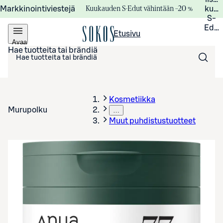
Kuukauden S-Edut vähintään –20 %
Markkinointiviestejä
kuuk
S-
Edui
Etusivu
Avaa
valikko
Hae tuotteita tai brändiä
Kosmetiikka
Murupolku
…
Muut puhdistustuotteet