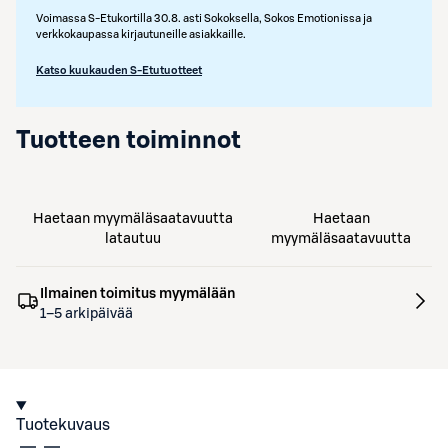
Voimassa S-Etukortilla 30.8. asti Sokoksella, Sokos Emotionissa ja
verkkokaupassa kirjautuneille asiakkaille.
Katso kuukauden S-Etutuotteet
Tuotteen toiminnot
Haetaan myymäläsaatavuutta
Haetaan
latautuu
myymäläsaatavuutta
Ilmainen toimitus myymälään
1–5 arkipäivää
Tuotekuvaus