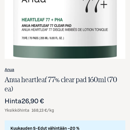
Avaa tuotekuva suurennettuna
Anua
Anua heartleaf 77% clear pad 160ml (70
ea)
Hinta
26,90 €
Yksikköhinta
168,13 €/kg
Kuukauden S-Edut vähintään –20 %