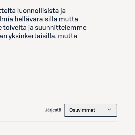
eita luonnollisista ja
lmia hellävaraisilla mutta
e toiveita ja suunnittelemme
n yksinkertaisilla, mutta
Osuvimmat
Järjestä