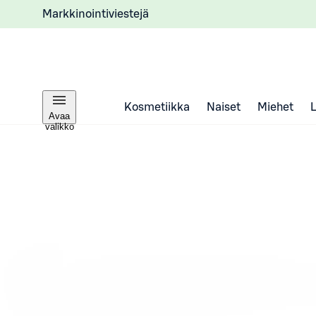
Markkinointiviestejä
Kosmetiikka
Naiset
Miehet
Avaa
valikko