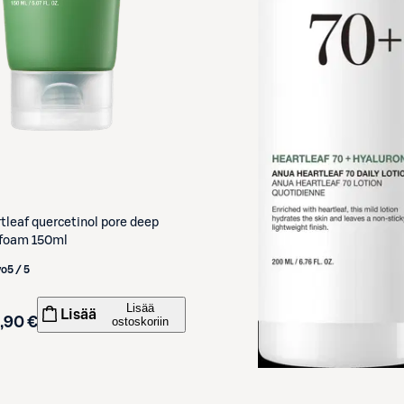
tleaf quercetinol pore deep
 foam 150ml
vo
5 / 5
Lisää
Lisää
,90 €
ostoskoriin