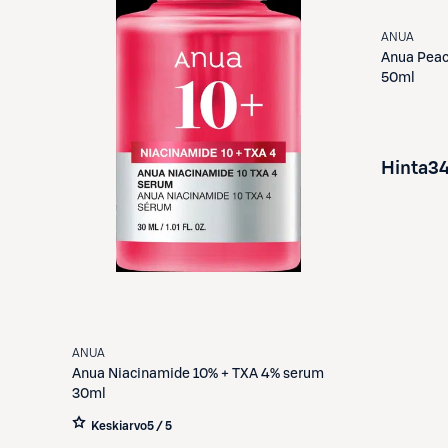
ANUA
Anua
Peac
50ml
Hinta
34
ANUA
Anua
Niacinamide 10% + TXA 4% serum
30ml
Keskiarvo
5 / 5