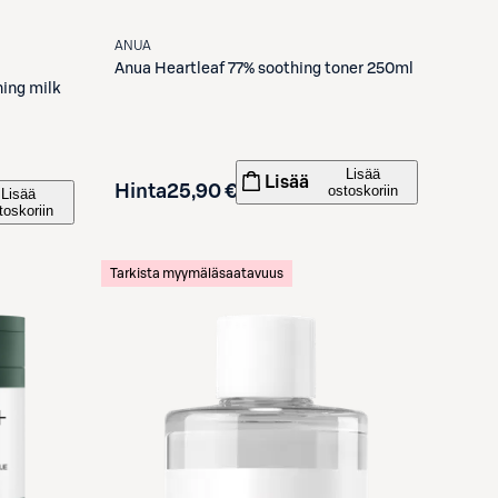
ANUA
Anua
Heartleaf 77% soothing toner 250ml
ning milk
Lisää
Lisää
Hinta
25,90 €
ostoskoriin
Lisää
toskoriin
Tarkista myymäläsaatavuus