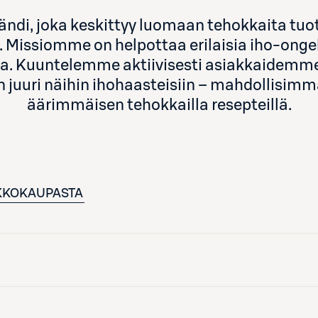
di, joka keskittyy luomaan tehokkaita tuott
. Missiomme on helpottaa erilaisia iho-onge
lla. Kuuntelemme aktiivisesti asiakkaidemm
uri näihin ihohaasteisiin – mahdollisimma
äärimmäisen tehokkailla resepteillä.
KKOKAUPASTA