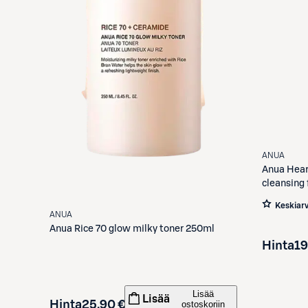
ANUA
Anua
Hear
cleansing
Keskiar
ANUA
Anua
Rice 70 glow milky toner 250ml
Hinta
19
Lisää
Lisää
Hinta
25,90 €
ostoskoriin