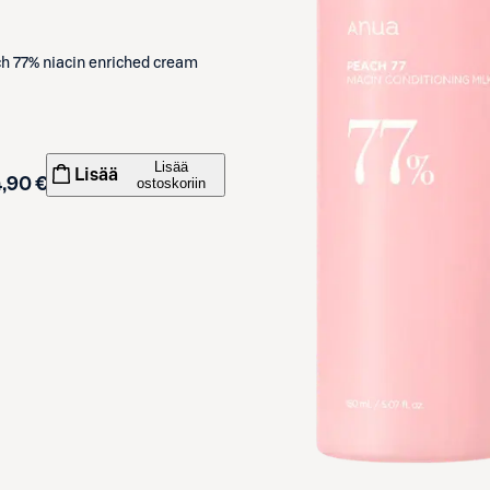
h 77% niacin enriched cream
Lisää
Lisää
,90 €
ostoskoriin