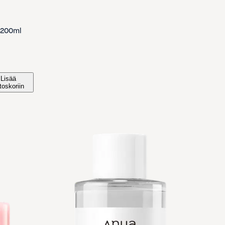
n 200ml
Lisää
toskoriin