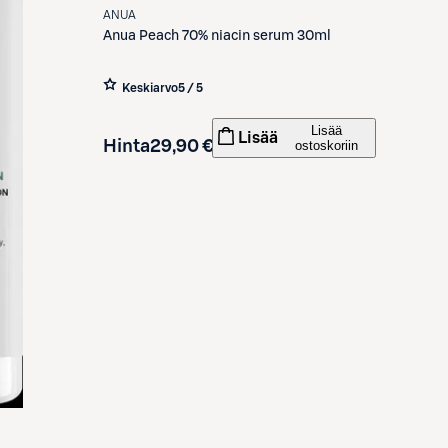
ANUA
Anua
Peach 70% niacin serum 30ml
Keskiarvo
5 / 5
Lisää
Lisää
Hinta
29,90 €
ostoskoriin