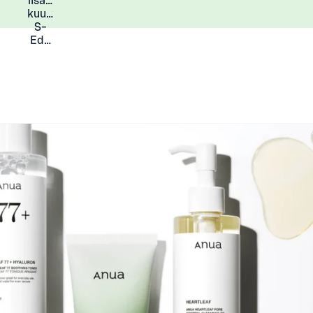
lisää
Lisätietoja
kuukauden
S-
Eduista