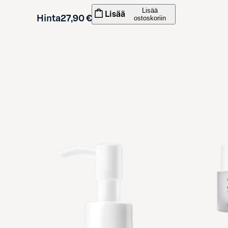
Lisää
Lisää
Hinta
27,90 €
ostoskoriin