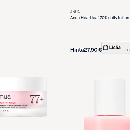
ANUA
Anua
Heartleaf 70% daily lotio
Lisää
Hinta
27,90 €
os