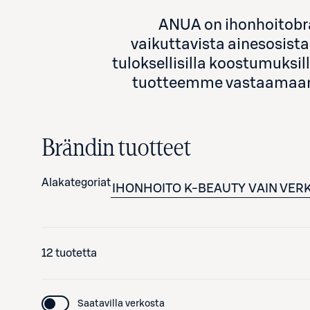
ANUA on ihonhoitobrän
vaikuttavista ainesosista
tuloksellisilla koostumuksi
tuotteemme vastaamaan ju
Brändin tuotteet
Alakategoriat
IHONHOITO
K-BEAUTY
VAIN VER
12 tuotetta
Saatavilla verkosta