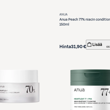
ANUA
Anua
Peach 77% niacin conditio
150ml
Lisää
Hinta
31,90 €
os