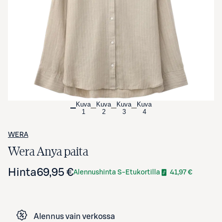
Avaa tuotekuva suurennettuna
Kuva
Kuva
Kuva
Kuva
1
2
3
4
WERA
Wera Anya paita
Hinta
69,95 €
Alennushinta S-Etukortilla
41,97 €
Alennus vain verkossa