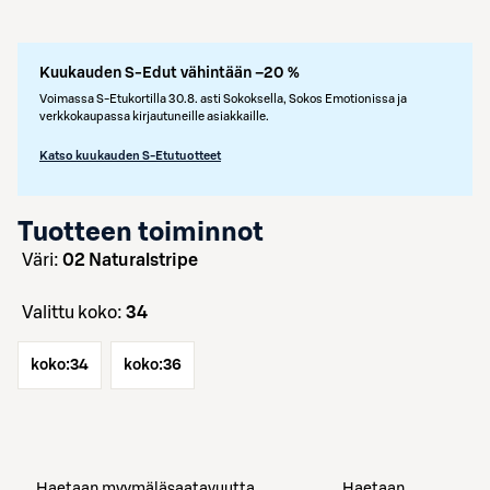
Kuukauden S-Edut vähintään –20 %
Voimassa S-Etukortilla 30.8. asti Sokoksella, Sokos Emotionissa ja
verkkokaupassa kirjautuneille asiakkaille.
Katso kuukauden S-Etutuotteet
Tuotteen toiminnot
väri:
02 Naturalstripe
Valittu koko:
34
koko:
34
koko:
36
Haetaan myymäläsaatavuutta
Haetaan