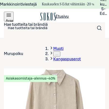
Kuukauden S-Edut vähintään –20 %
Markkinointiviestejä
kuuk
S-
Edui
Etusivu
Avaa
valikko
Hae tuotteita tai brändiä
Muoti
Murupolku
…
Kangaspuserot
Asiakasomistaja-alennus
−40%