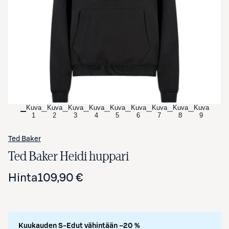
Avaa tuotekuva suurennettuna
Kuva
Kuva
Kuva
Kuva
Kuva
Kuva
Kuva
Kuva
Kuva
1
2
3
4
5
6
7
8
9
Ted Baker
Ted Baker Heidi huppari
Hinta
109,90 €
Kuukauden S-Edut vähintään –20 %