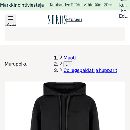
Kuukauden S-Edut vähintään –20 %
Markkinointiviestejä
kuuk
S-
Edui
Etusivu
Avaa
valikko
Muoti
Murupolku
…
Collegepaidat ja hupparit