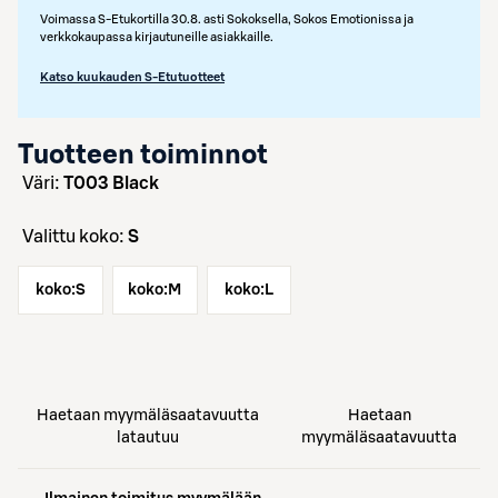
Voimassa S-Etukortilla 30.8. asti Sokoksella, Sokos Emotionissa ja
verkkokaupassa kirjautuneille asiakkaille.
Katso kuukauden S-Etutuotteet
Tuotteen toiminnot
väri:
T003 Black
Valittu koko:
S
koko:
S
koko:
M
koko:
L
Haetaan myymäläsaatavuutta
Haetaan
latautuu
myymäläsaatavuutta