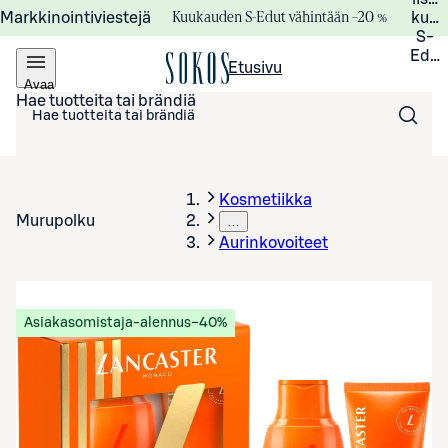
Kuukauden S-Edut vähintään –20 %
Markkinointiviestejä
kuuk
S-
Edui
Etusivu
Avaa
valikko
Hae tuotteita tai brändiä
Kosmetiikka
Murupolku
…
Aurinkovoiteet
Asiakasomistaja-alennus
−40%