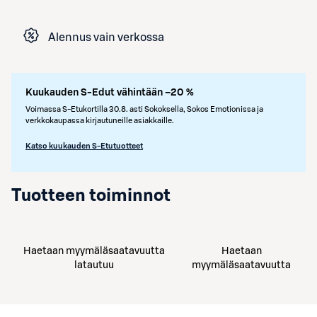
Alennus vain verkossa
Kuukauden S-Edut vähintään –20 %
Voimassa S-Etukortilla 30.8. asti Sokoksella, Sokos Emotionissa ja
verkkokaupassa kirjautuneille asiakkaille.
Katso kuukauden S-Etutuotteet
Tuotteen toiminnot
Haetaan myymäläsaatavuutta
Haetaan
latautuu
myymäläsaatavuutta