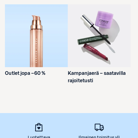
Outlet jopa –60 %
Kampanjaerä – saatavilla
rajoitetusti
Luotettava
Ilmainen toimitus yli