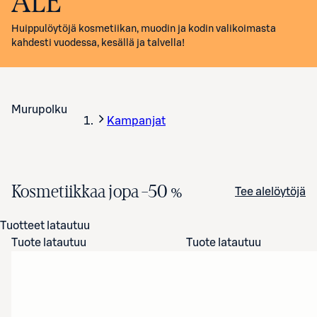
ALE
Huippulöytöjä kosmetiikan, muodin ja kodin valikoimasta
kahdesti vuodessa, kesällä ja talvella!
Murupolku
Kampanjat
Kosmetiikkaa jopa
–50 %
Tee alelöytöjä
Tuotteet latautuu
Tuote latautuu
Tuote latautuu