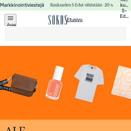
Kuukauden S-Edut vähintään –20 %
Markkinointiviestejä
kuuk
S-
Edui
Etusivu
Avaa
valikko