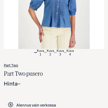
Avaa tuotekuva suurennettuna
Kuva
Kuva
Kuva
Kuva
1
2
3
4
Part Two
Part Two pusero
Hinta
-
Alennus vain verkossa