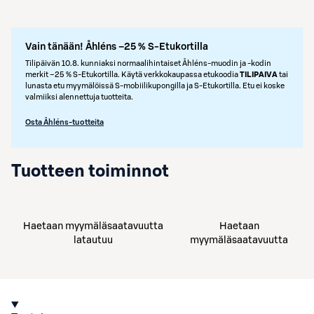
Vain tänään! Åhléns –25 % S-Etukortilla
Tilipäivän 10.8. kunniaksi normaalihintaiset Åhléns-muodin ja -kodin
merkit –25 % S‑Etukortilla. Käytä verkkokaupassa etukoodia
TILIPAIVA
tai
lunasta etu myymälöissä S‑mobiilikupongilla ja S‑Etukortilla. Etu ei koske
valmiiksi alennettuja tuotteita.
Osta Åhléns-tuotteita
Tuotteen toiminnot
Haetaan myymäläsaatavuutta
Haetaan
latautuu
myymäläsaatavuutta