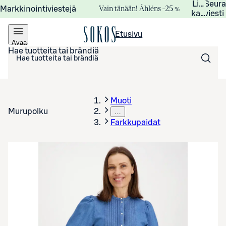
Lisätied
Seur
Vain tänään! Åhléns –25 %
Markkinointiviestejä
kampanj
viesti
Etusivu
Avaa
valikko
Hae tuotteita tai brändiä
Muoti
Murupolku
…
Farkkupaidat