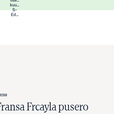
lisää
Lisätietoja
kuukauden
S-
Eduista
ansa
Fransa Frcayla pusero