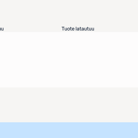
uu
Tuote latautuu