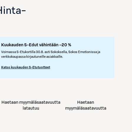
Hinta
-
Kuukauden S-Edut vähintään –20 %
Voimassa S-Etukortilla 30.8. asti Sokoksella, Sokos Emotionissa ja
verkkokaupassa kirjautuneille asiakkaille.
Katso kuukauden S-Etutuotteet
Avaa tuotekuva suurennettuna
Haetaan myymäläsaatavuutta
Haetaan
latautuu
myymäläsaatavuutta