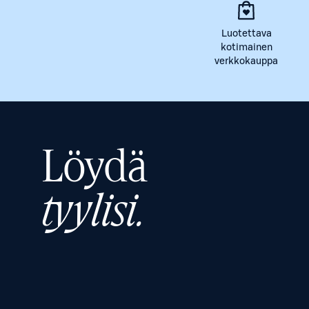
Luotettava
kotimainen
verkkokauppa
Löydä
tyylisi.