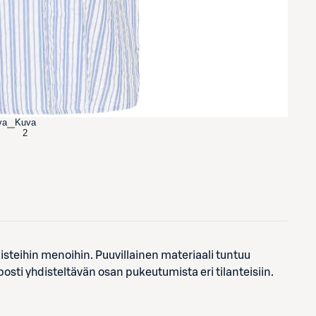
va
Kuva
2
isteihin menoihin. Puuvillainen materiaali tuntuu
posti yhdisteltävän osan pukeutumista eri tilanteisiin.