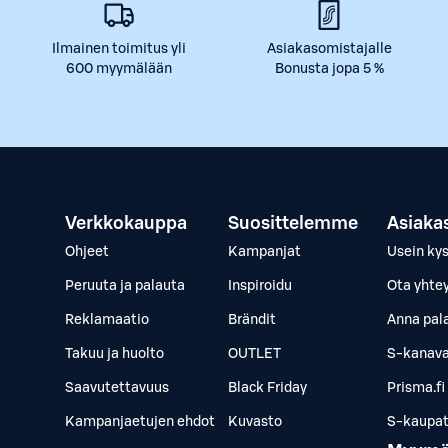
Ilmainen toimitus yli
Asiakasomistajalle
600 myymälään
Bonusta jopa 5 %
Verkkokauppa
Suosittelemme
Asiaka
Ohjeet
Kampanjat
Usein ky
Peruuta ja palauta
Inspiroidu
Ota yhte
Reklamaatio
Brändit
Anna pal
Takuu ja huolto
OUTLET
S-kanava
Saavutettavuus
Black Friday
Prisma.fi
Kampanjaetujen ehdot
Kuvasto
S-kaupat.