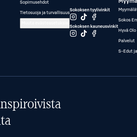
Myymä
Sopimusehdot
Myymälä
Sokoksen tyylivinkit
Tietosuoja ja turvallisuus
Sokos Em
Muuta evästeasetuksia
Sokoksen kauneusvinkit
Hyvä Olo 
Palvelut
S-Edut j
nspiroivista
ta