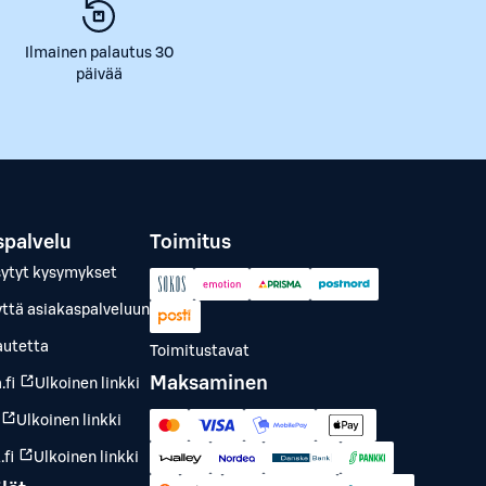
Ilmainen palautus 30
päivää
spalvelu
Toimitus
sytyt kysymykset
yttä asiakaspalveluun
autetta
Toimitustavat
Maksaminen
.fi
Ulkoinen linkki
Ulkoinen linkki
fi
Ulkoinen linkki