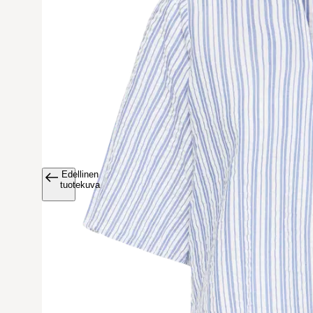
Edellinen
Avaa tuoteku
tuotekuva