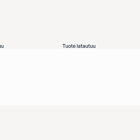
uu
Tuote latautuu