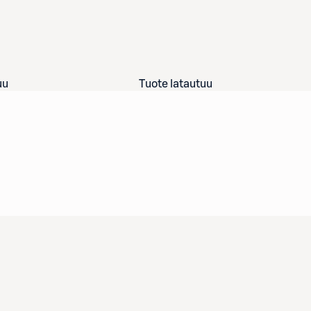
uu
Tuote latautuu