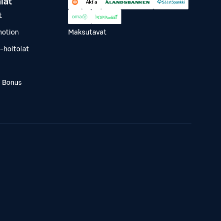
lät
t
otion
Maksutavat
-hoitolat
a Bonus