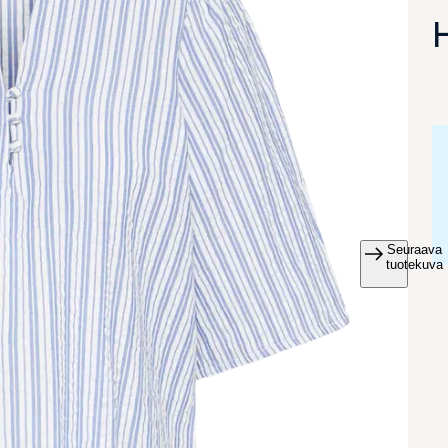
Seuraava
va suurennettuna
tuotekuva