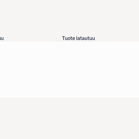
uu
Tuote latautuu