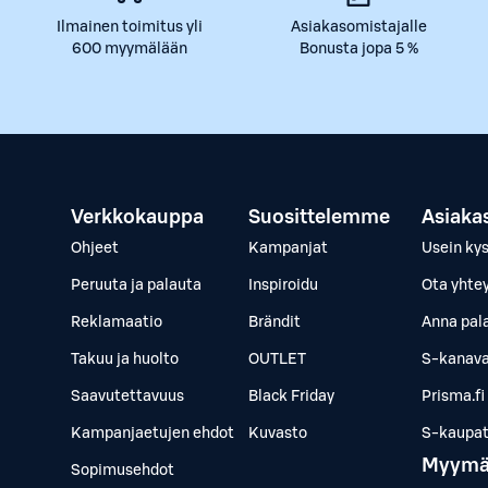
Ilmainen toimitus yli
Asiakasomistajalle
600 myymälään
Bonusta jopa 5 %
Verkkokauppa
Suosittelemme
Asiaka
Ohjeet
Kampanjat
Usein ky
Peruuta ja palauta
Inspiroidu
Ota yhte
Reklamaatio
Brändit
Anna pal
Takuu ja huolto
OUTLET
S-kanava
Saavutettavuus
Black Friday
Prisma.fi
Kampanjaetujen ehdot
Kuvasto
S-kaupat.
Myymä
Sopimusehdot