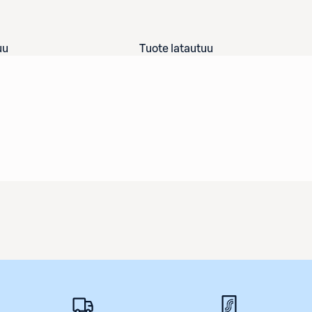
uu
Tuote latautuu