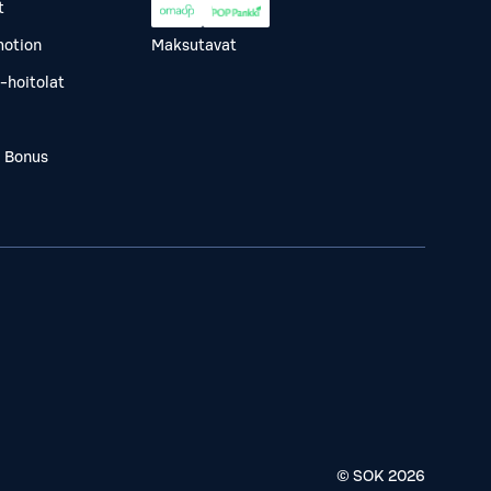
t
otion
Maksutavat
-hoitolat
a Bonus
© SOK
2026