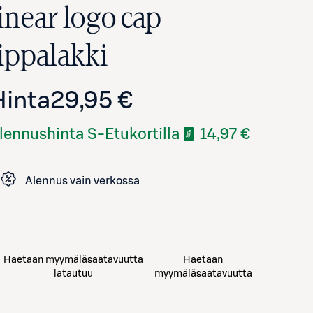
linear logo cap
lippalakki
Hinta
29,95 €
lennushinta S-Etukortilla
14,97 €
Alennus vain verkossa
Avaa tuotekuva suurennettuna
Haetaan myymäläsaatavuutta
Haetaan
latautuu
myymäläsaatavuutta