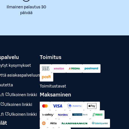
Ilmainen palautus 30
päivää
spalvelu
Toimitus
sytyt kysymykset
yttä asiakaspalveluun
autetta
Toimitustavat
Maksaminen
.fi
Ulkoinen linkki
Ulkoinen linkki
fi
Ulkoinen linkki
lät