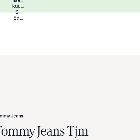
lisää
Lisätietoja
kuukauden
S-
Eduista
mmy Jeans
Tommy Jeans Tjm