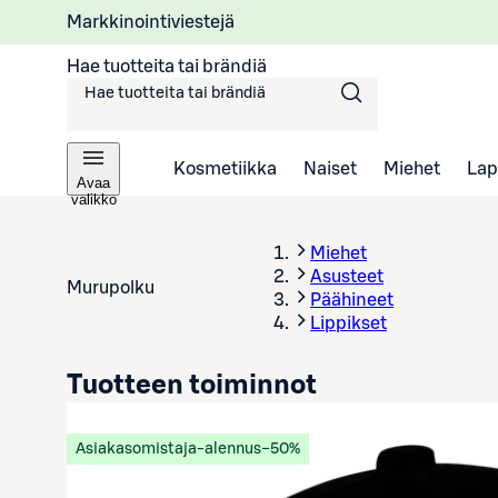
Markkinointiviestejä
Hae tuotteita tai brändiä
Kosmetiikka
Naiset
Miehet
Lap
Avaa
valikko
Miehet
Asusteet
Murupolku
Päähineet
Lippikset
Tuotteen toiminnot
Asiakasomistaja-alennus
−50%