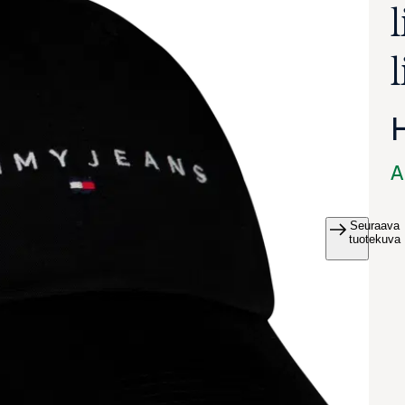
A
Seuraava
va suurennettuna
tuotekuva