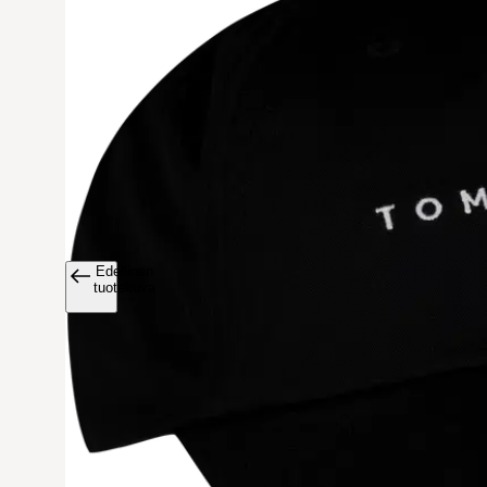
Edellinen
Avaa tuoteku
tuotekuva