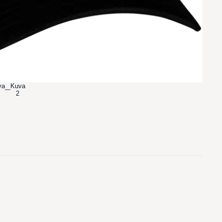
va
Kuva
2