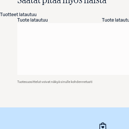
Saatat pitää myös näistä
Tuotteet latautuu
Tuote latautuu
Tuote lataut
Tuotesuosittelut voivat näkyä sinulle kohdennetusti