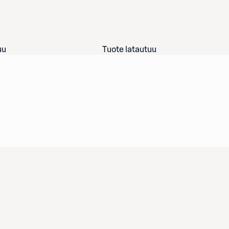
uu
Tuote latautuu