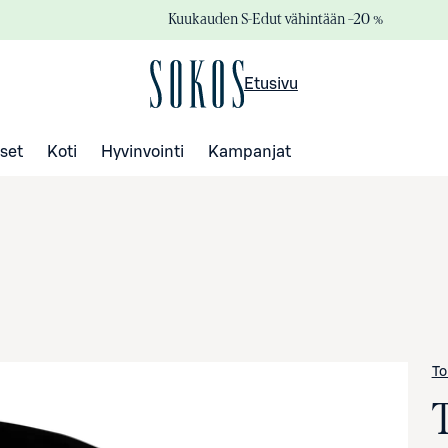
Kuukauden S-Edut vähintään –20 %
Etusivu
set
Koti
Hyvinvointi
Kampanjat
To