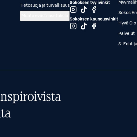
Myymälä
Sokoksen tyylivinkit
Tietosuoja ja turvallisuus
Sokos Em
Muuta evästeasetuksia
Sokoksen kauneusvinkit
Hyvä Olo 
Palvelut
S-Edut j
nspiroivista
ta