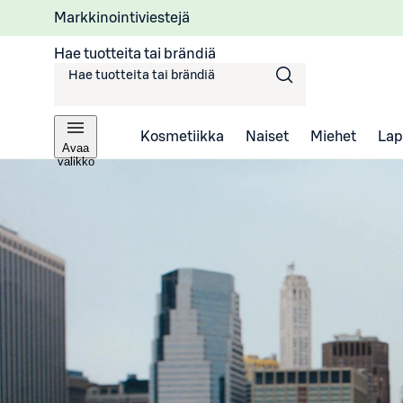
Markkinointiviestejä
Hae tuotteita tai brändiä
Kosmetiikka
Naiset
Miehet
Lap
Avaa
valikko