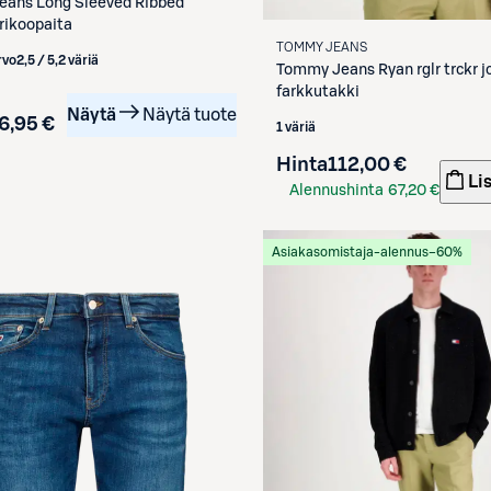
eans
Long Sleeved Ribbed
rikoopaita
TOMMY JEANS
rvo
2,5 / 5
,
2 väriä
Tommy Jeans
Ryan rglr trckr j
farkkutakki
Näytä
Näytä tuote
6,95 €
1 väriä
Hinta
112,00 €
Li
Alennushinta
67,20 €
S-Etukortilla
Asiakasomistaja-alennus
−60%