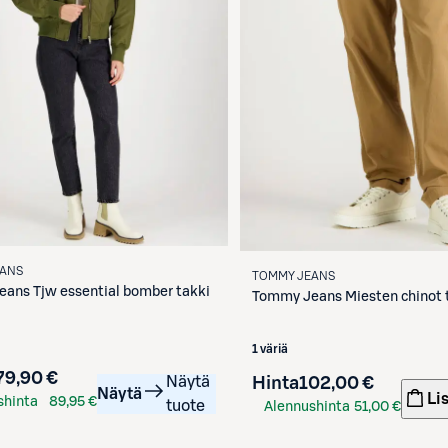
EANS
TOMMY JEANS
eans
Tjw essential bomber takki
Tommy Jeans
Miesten chinot 
1 väriä
79,90 €
Näytä
Hinta
102,00 €
Näytä
Li
shinta
89,95 €
tuote
Alennushinta
51,00 €
rtilla
S-Etukortilla