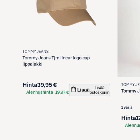
TOMMY JEANS
Tommy Jeans
Tjm linear logo cap
lippalakki
Hinta
39,95 €
TOMMY J
Lisää
Lisää
Tommy J
ostoskoriin
Alennushinta
19,97 €
S-Etukortilla
1 väriä
Hinta
1
Alennu
S-Etuko