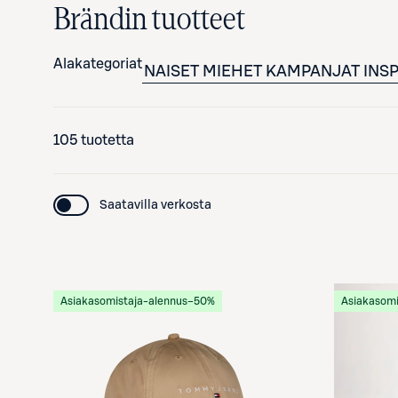
Brändin tuotteet
Alakategoriat
NAISET
MIEHET
KAMPANJAT
INS
105 tuotetta
Saatavilla verkosta
Asiakasomistaja-alennus
−50%
Asiakasomi