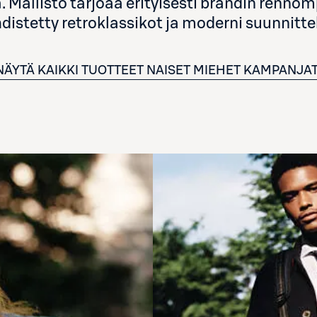
 Mallisto tarjoaa erityisesti brändin renno
distetty retroklassikot ja moderni suunnitte
NÄYTÄ KAIKKI TUOTTEET
NAISET
MIEHET
KAMPANJA