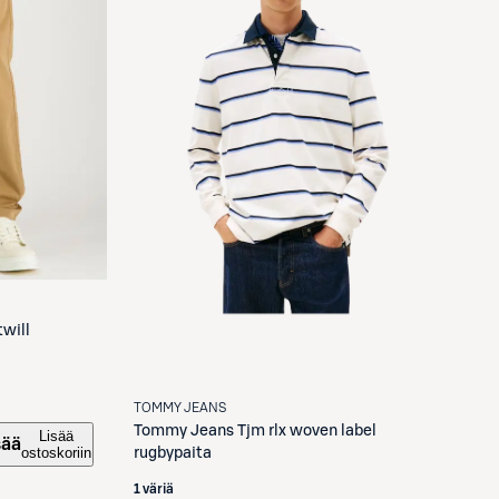
twill
TOMMY JEANS
Tommy Jeans
Tjm rlx woven label
Lisää
sää
ostoskoriin
rugbypaita
1 väriä