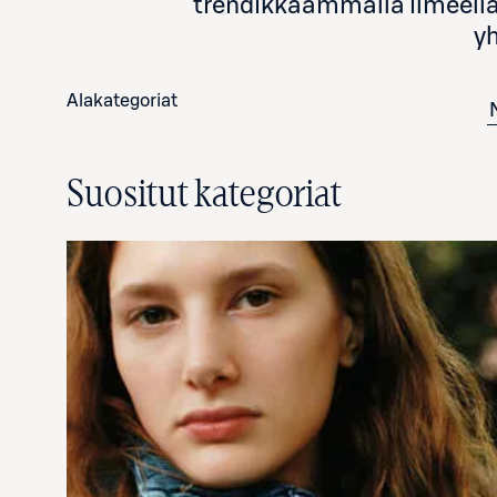
trendikkäämmällä ilmeellä.
yh
Alakategoriat
Suositut kategoriat