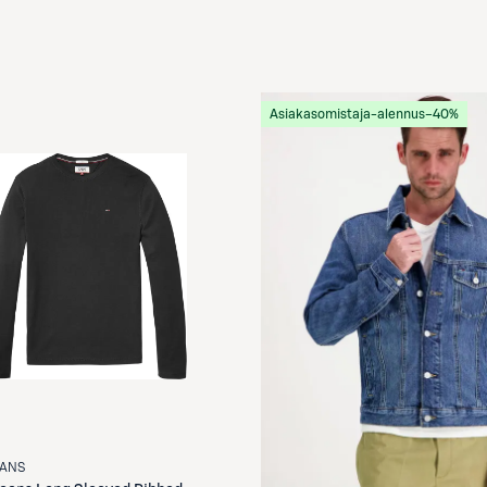
Asiakasomistaja-alennus
−40%
EANS