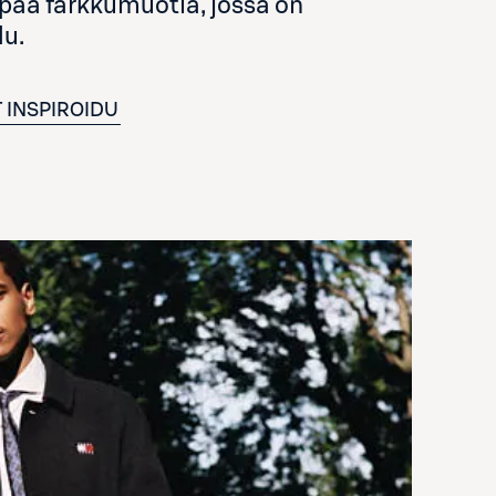
mpaa farkkumuotia, jossa on
lu.
T
INSPIROIDU