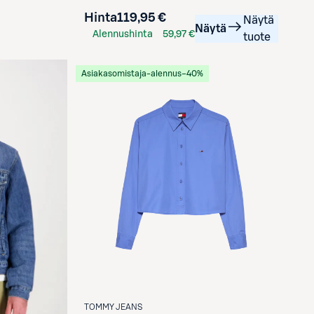
Hinta
119,95 €
Näytä
Näytä
Alennushinta
59,97 €
tuote
S-Etukortilla
Asiakasomistaja-alennus
−40%
TOMMY JEANS