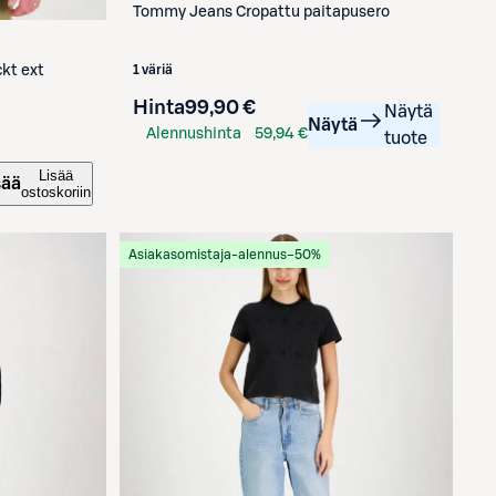
Tommy Jeans
Cropattu paitapusero
ckt ext
1 väriä
Hinta
99,90 €
Näytä
Näytä
Alennushinta
59,94 €
tuote
S-Etukortilla
Lisää
sää
ostoskoriin
Asiakasomistaja-alennus
−50%