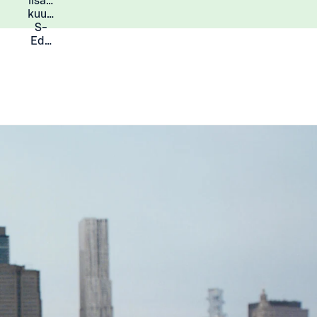
lisää
Lisätietoja
kuukauden
S-
Eduista