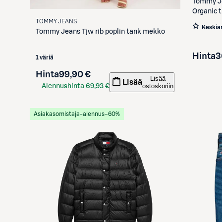
Tommy J
Organic t
TOMMY JEANS
Keskia
Tommy Jeans
Tjw rib poplin tank mekko
Hinta
3
1 väriä
Hinta
99,90 €
Lisää
Lisää
ostoskoriin
Alennushinta
69,93 €
S-Etukortilla
Asiakasomistaja-alennus
−60%