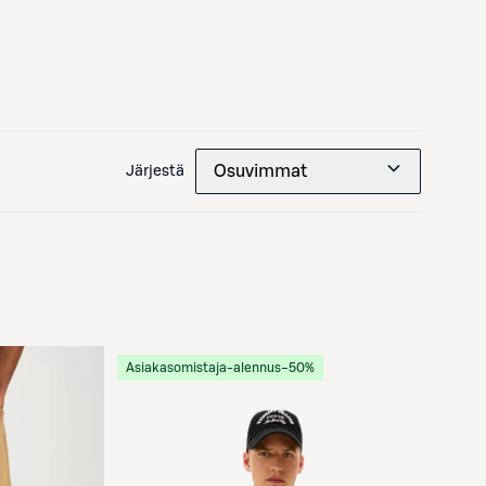
Osuvimmat
Järjestä
Asiakasomistaja-alennus
−50%