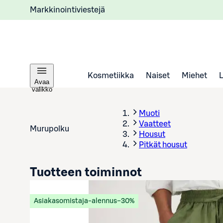
Markkinointiviestejä
Kosmetiikka
Naiset
Miehet
Avaa
valikko
Muoti
Vaatteet
Murupolku
Housut
Pitkät housut
Tuotteen toiminnot
Asiakasomistaja-alennus
−30%