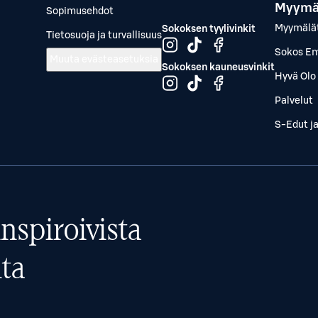
Myymä
Sopimusehdot
Myymälä
Sokoksen tyylivinkit
Tietosuoja ja turvallisuus
Sokos Em
Muuta evästeasetuksia
Sokoksen kauneusvinkit
Hyvä Olo 
Palvelut
S-Edut j
nspiroivista
ta