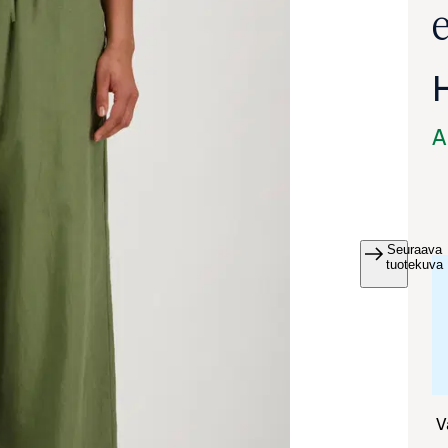
A
Seuraava
va suurennettuna
tuotekuva