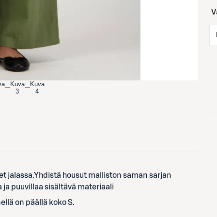
va
Kuva
Kuva
3
4
set jalassa.Yhdistä housut malliston saman sarjan
a puuvillaa sisältävä materiaali
llä on päällä koko S.