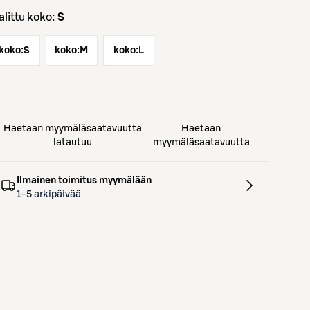
Valittu koko:
S
koko:
S
koko:
M
koko:
L
Haetaan myymäläsaatavuutta
Haetaan
latautuu
myymäläsaatavuutta
Ilmainen toimitus myymälään
1–5 arkipäivää