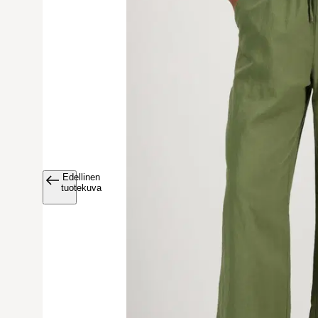
Edellinen
Avaa tuoteku
tuotekuva