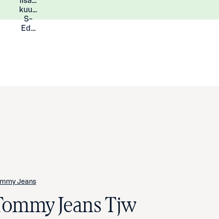
lisää
Lisätietoja
kuukauden
S-
Eduista
mmy Jeans
Tommy Jeans Tjw