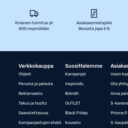
Ilmainen toimitus yli
Asiakasomistajalle
600 myymälään
Bonusta jopa 5 %
Verkkokauppa
Suosittelemme
Asiaka
Ohjeet
Kampanjat
Usein ky
Peruuta ja palauta
Inspiroidu
Ota yhte
Reklamaatio
Brändit
Anna pal
Takuu ja huolto
OUTLET
S-kanava
Saavutettavuus
Black Friday
Prisma.fi
Kampanjaetujen ehdot
Kuvasto
S-kaupat.