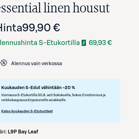
essential linen housut
Hinta
99,90 €
lennushinta S-Etukortilla
69,93 €
Alennus vain verkossa
Avaa tuotekuva suurennettuna
Kuukauden S-Edut vähintään –20 %
Voimassa S-Etukortilla 30.8. asti Sokoksella, Sokos Emotionissa ja
verkkokaupassa kirjautuneille asiakkaille.
Katso kuukauden S-Etutuotteet
väri:
L9P Bay Leaf