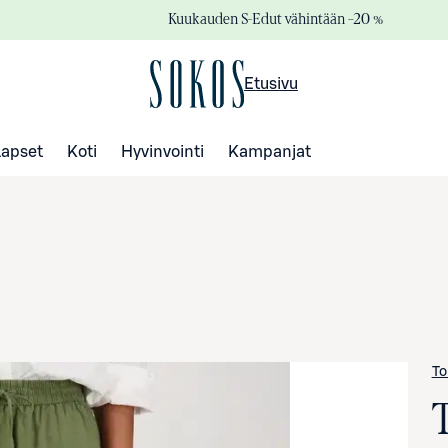
Kuukauden S-Edut vähintään –20 %
Etusivu
Lapset
Koti
Hyvinvointi
Kampanjat
To