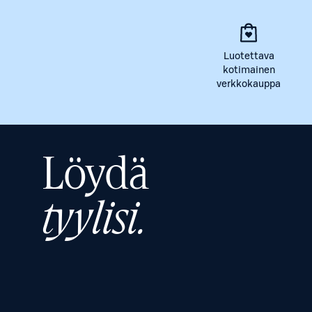
Luotettava
kotimainen
verkkokauppa
Löydä
tyylisi.