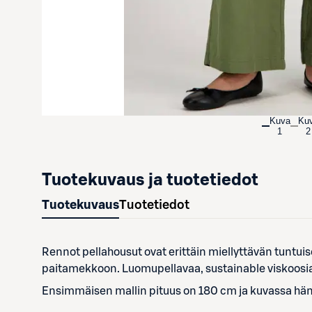
Kuva
Ku
1
2
Tuotekuvaus ja tuotetiedot
Tuotekuvaus
Tuotetiedot
Rennot pellahousut ovat erittäin miellyttävän tuntui
paitamekkoon. Luomupellavaa, sustainable viskoosia j
Ensimmäisen mallin pituus on 180 cm ja kuvassa häne