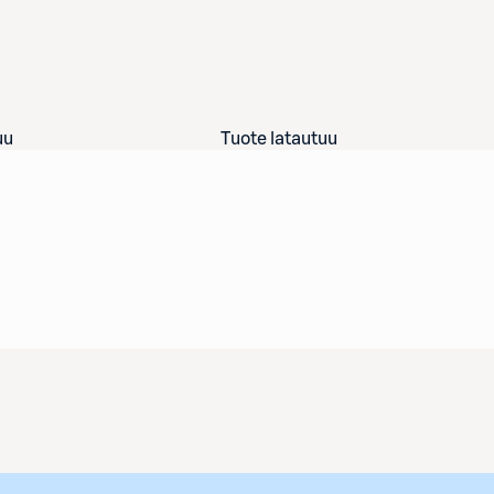
uu
Tuote latautuu