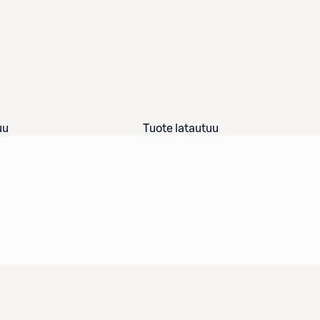
uu
Tuote latautuu