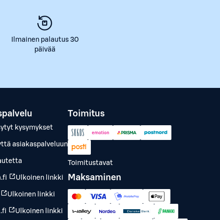
Ilmainen palautus 30
päivää
spalvelu
Toimitus
sytyt kysymykset
yttä asiakaspalveluun
autetta
Toimitustavat
Maksaminen
.fi
Ulkoinen linkki
Ulkoinen linkki
fi
Ulkoinen linkki