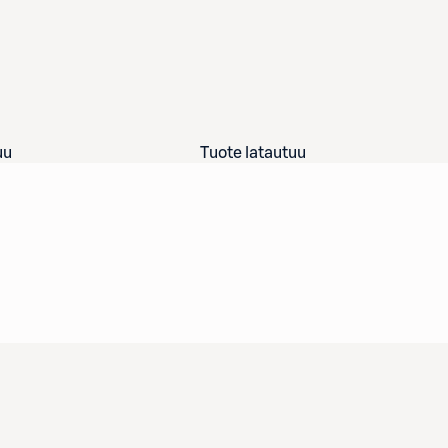
uu
Tuote latautuu