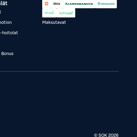
lät
t
otion
Maksutavat
-hoitolat
a Bonus
© SOK
2026