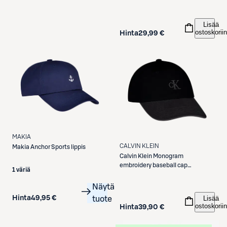
Lisää
ostoskoriin
Hinta
29,99 €
MAKIA
CALVIN KLEIN
Makia
Anchor Sports lippis
Calvin Klein
Monogram
embroidery baseball cap
1 väriä
lippalakki
Näytä
Lisää
Hinta
49,95 €
tuote
ostoskoriin
Hinta
39,90 €