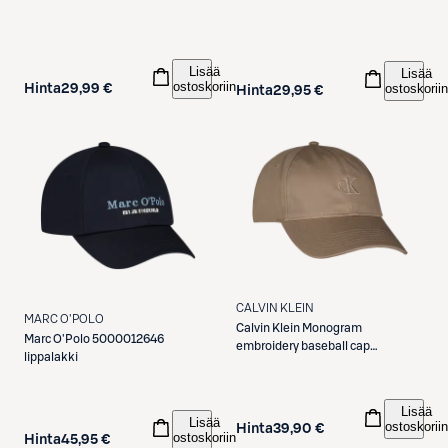
Lisää
Lisää
ostoskoriin
ostoskoriin
Hinta
29,99 €
Hinta
29,95 €
CALVIN KLEIN
MARC O'POLO
Calvin Klein
Monogram
Marc O'Polo
5000012646
embroidery baseball cap
lippalakki
lippalakki
Lisää
Lisää
ostoskoriin
Hinta
39,90 €
ostoskoriin
Hinta
45,95 €