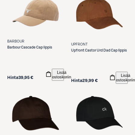
BARBOUR
UPFRONT
Barbour
Cascade Cap lippis
Upfront
Castor Urd Dad Cap lippis
Lisää
Lisää
ostoskoriin
Hinta
39,95 €
ostoskoriin
Hinta
29,99 €