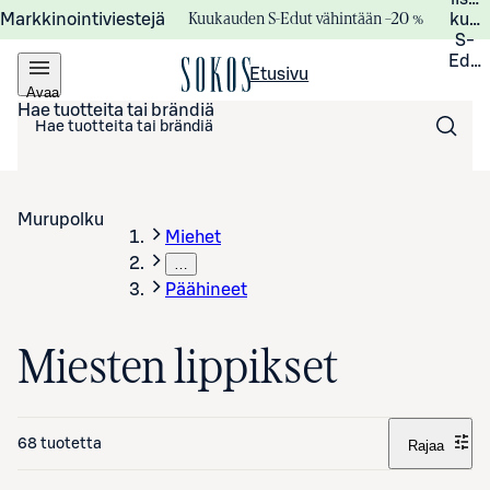
Kuukauden S-Edut vähintään –20 %
Markkinointiviestejä
kuuk
S-
Edui
Etusivu
Avaa
valikko
Hae tuotteita tai brändiä
Murupolku
Miehet
…
Päähineet
Miesten lippikset
68 tuotetta
Rajaa