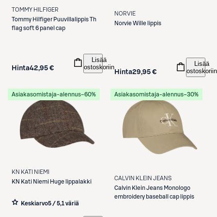
TOMMY HILFIGER
NORVIE
Tommy Hilfiger
Puuvillalippis Th
Norvie
Wille lippis
flag soft 6 panel cap
Lisää
Lisää
ostoskoriin
Hinta
42,95 €
ostoskoriin
Hinta
29,95 €
Asiakasomistaja-alennus
−60%
Asiakasomistaja-alennus
−30%
KN KATI NIEMI
CALVIN KLEIN JEANS
KN Kati Niemi
Huge lippalakki
Calvin Klein Jeans
Monologo
embroidery baseball cap lippis
Keskiarvo
5 / 5
,
1 väriä