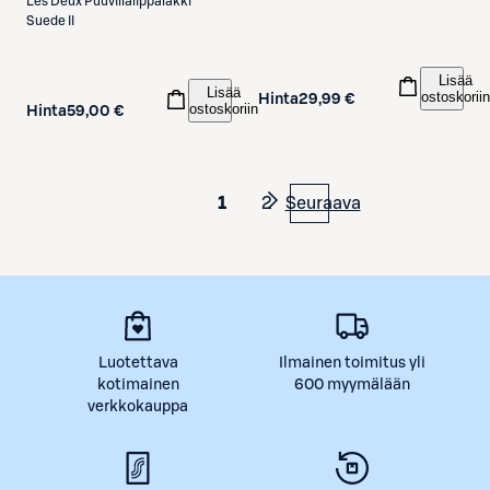
Les Deux
Puuvillalippalakki
Suede II
Lisää
Lisää
ostoskoriin
Hinta
29,99 €
ostoskoriin
Hinta
59,00 €
1
2
Seuraava
Luotettava
Ilmainen toimitus yli
kotimainen
600 myymälään
verkkokauppa