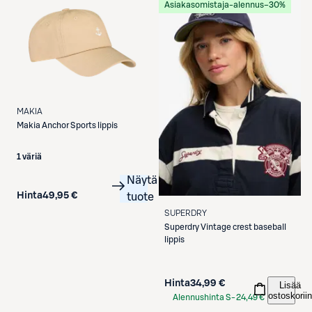
Asiakasomistaja-alennus
−30%
MAKIA
Makia
Anchor Sports lippis
1 väriä
Näytä
Hinta
49,95 €
tuote
SUPERDRY
Superdry
Vintage crest baseball
lippis
Hinta
34,99 €
Lisää
ostoskoriin
Alennushinta S-
24,49 €
Etukortilla