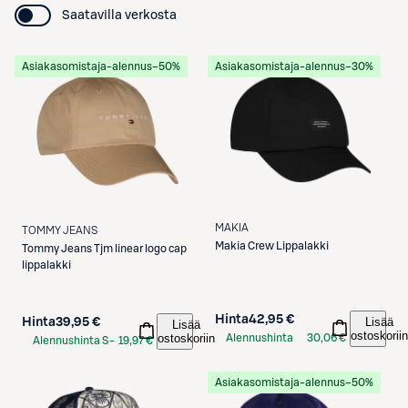
Saatavilla verkosta
Asiakasomistaja-alennus
−50%
Asiakasomistaja-alennus
−30%
MAKIA
TOMMY JEANS
Makia
Crew Lippalakki
Tommy Jeans
Tjm linear logo cap
lippalakki
Hinta
42,95 €
Lisää
Hinta
39,95 €
Lisää
ostoskoriin
ostoskoriin
Alennushinta
30,06 €
Alennushinta S-
19,97 €
S-Etukortilla
Etukortilla
Asiakasomistaja-alennus
−50%