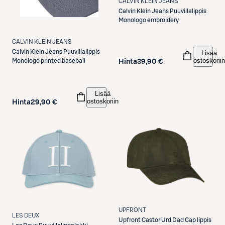
CALVIN KLEIN JEANS
Calvin Klein Jeans
Puuvillalippis
Monologo embroidery
CALVIN KLEIN JEANS
Calvin Klein Jeans
Puuvillalippis
Lisää
ostoskoriin
Monologo printed baseball
Hinta
39,90 €
Lisää
ostoskoriin
Hinta
29,90 €
UPFRONT
LES DEUX
Upfront
Castor Urd Dad Cap lippis