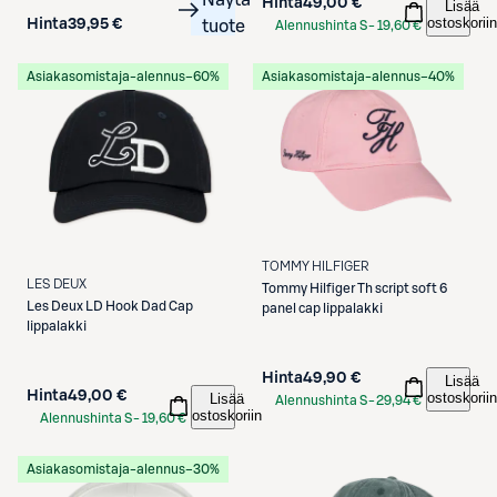
Näytä
Hinta
49,00 €
Lisää
ostoskoriin
Hinta
39,95 €
tuote
Alennushinta S-
19,60 €
Etukortilla
Asiakasomistaja-alennus
−60%
Asiakasomistaja-alennus
−40%
TOMMY HILFIGER
LES DEUX
Tommy Hilfiger
Th script soft 6
Les Deux
LD Hook Dad Cap
panel cap lippalakki
lippalakki
Hinta
49,90 €
Lisää
Hinta
49,00 €
ostoskoriin
Lisää
Alennushinta S-
29,94 €
ostoskoriin
Alennushinta S-
19,60 €
Etukortilla
Etukortilla
Asiakasomistaja-alennus
−30%