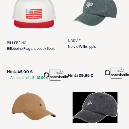
NORVIE
BILLEBEINO
Norvie
Wille lippis
Billebeino
Flag snapback lippis
Lisää
Hinta
45,00 €
Lisää
ostoskoriin
Hinta
29,95 €
ostoskoriin
Alennushinta S-
31,50 €
Etukortilla