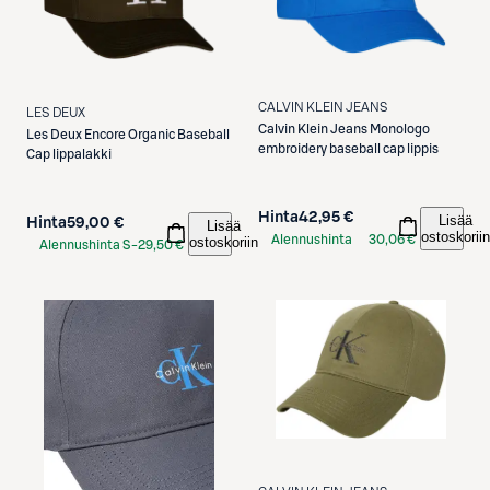
CALVIN KLEIN JEANS
LES DEUX
Calvin Klein Jeans
Monologo
Les Deux
Encore Organic Baseball
embroidery baseball cap lippis
Cap lippalakki
Hinta
42,95 €
Lisää
Hinta
59,00 €
Lisää
ostoskoriin
Alennushinta
30,06 €
ostoskoriin
Alennushinta S-
29,50 €
S-Etukortilla
Etukortilla