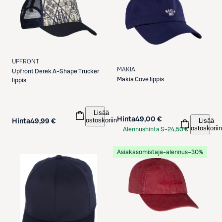
UPFRONT
MAKIA
Upfront
Derek A-Shape Trucker
Makia
Cove lippis
lippis
Lisää
Hinta
49,00 €
ostoskoriin
Lisää
Hinta
49,99 €
ostoskoriin
Alennushinta S-
24,50 €
Etukortilla
Asiakasomistaja-alennus
−30%