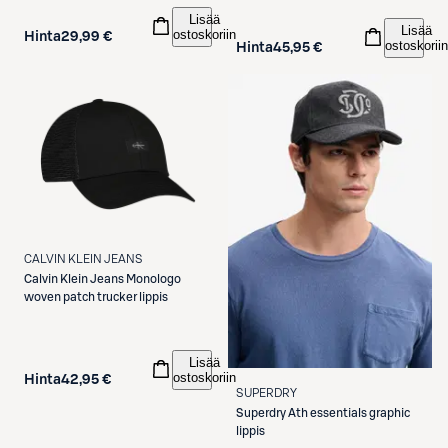
Lisää
Lisää
ostoskoriin
Hinta
29,99 €
ostoskoriin
Hinta
45,95 €
CALVIN KLEIN JEANS
Calvin Klein Jeans
Monologo
woven patch trucker lippis
Lisää
ostoskoriin
Hinta
42,95 €
SUPERDRY
Superdry
Ath essentials graphic
lippis