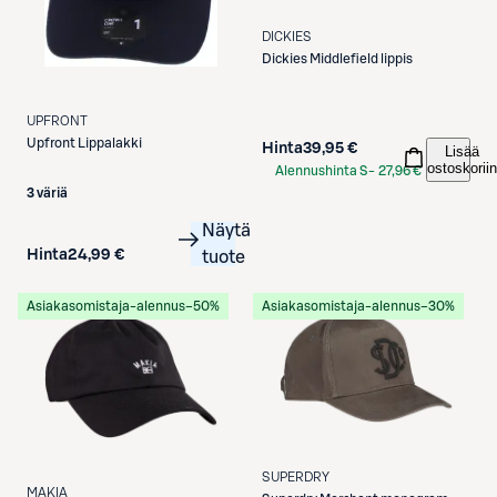
DICKIES
Dickies
Middlefield lippis
UPFRONT
Upfront
Lippalakki
Hinta
39,95 €
Lisää
ostoskoriin
Alennushinta S-
27,96 €
Etukortilla
3 väriä
Näytä
Hinta
24,99 €
tuote
Asiakasomistaja-alennus
−50%
Asiakasomistaja-alennus
−30%
SUPERDRY
MAKIA