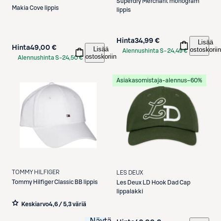
Superdry
Merchant monogram
Makia
Cove lippis
lippis
Hinta
34,99 €
Lisää
Hinta
49,00 €
Lisää
ostoskoriin
Alennushinta S-
24,49 €
ostoskoriin
Alennushinta S-
24,50 €
Etukortilla
Etukortilla
Asiakasomistaja-alennus
−60%
TOMMY HILFIGER
LES DEUX
Tommy Hilfiger
Classic BB lippis
Les Deux
LD Hook Dad Cap
lippalakki
Keskiarvo
4,6 / 5
,
3 väriä