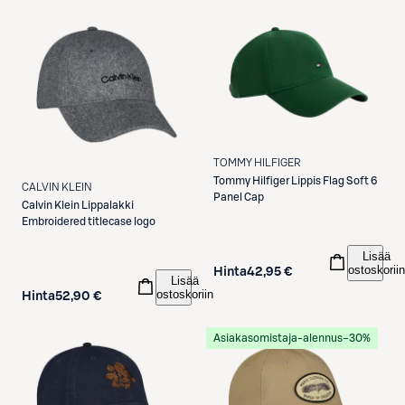
TOMMY HILFIGER
Tommy Hilfiger
Lippis Flag Soft 6
CALVIN KLEIN
Panel Cap
Calvin Klein
Lippalakki
Embroidered titlecase logo
Lisää
ostoskoriin
Hinta
42,95 €
Lisää
ostoskoriin
Hinta
52,90 €
Asiakasomistaja-alennus
−30%