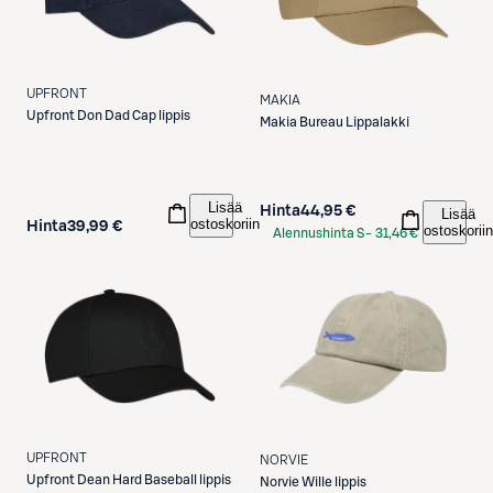
UPFRONT
MAKIA
Upfront
Don Dad Cap lippis
Makia
Bureau Lippalakki
Lisää
Hinta
44,95 €
Lisää
ostoskoriin
Hinta
39,99 €
ostoskoriin
Alennushinta S-
31,46 €
Etukortilla
UPFRONT
NORVIE
Upfront
Dean Hard Baseball lippis
Norvie
Wille lippis