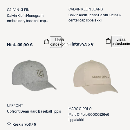
CALVIN KLEIN JEANS
CALVIN KLEIN
Calvin Klein Jeans
Calvin Klein Ck
Calvin Klein
Monogram
center cap lippalakki
embroidery baseball cap
lippalakki
Lisää
Lisää
ostoskoriin
ostoskoriin
Hinta
34,95 €
Hinta
39,90 €
UPFRONT
MARC O'POLO
Upfront
Dean Hard Baseball lippis
Marc O'Polo
5000012646
lippalakki
Keskiarvo
3 / 5