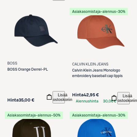
Asiakasomistaja-alennus
−30%
BOSS
CALVIN KLEIN JEANS
BOSS
Orange Derrel-PL
Calvin Klein Jeans
Monologo
embroidery baseball cap lippis
Lisää
Hinta
42,95 €
Lisää
ostoskoriin
Hinta
35,00 €
ostoskoriin
Alennushinta
30,06 €
S-Etukortilla
Asiakasomistaja-alennus
−50%
Asiakasomistaja-alennus
−30%