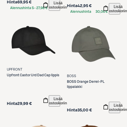
Hinta
69,95 €
Lisää
Hinta
42,95 €
Lisää
ostoskoriin
Alennushinta S-
27,98 €
ostoskoriin
Alennushinta
30,06 €
Etukortilla
S-Etukortilla
UPFRONT
Upfront
Castor Urd Dad Cap lippis
BOSS
BOSS
Orange Derrel-PL
lippalakki
Lisää
ostoskoriin
Hinta
29,99 €
Lisää
ostoskoriin
Hinta
35,00 €