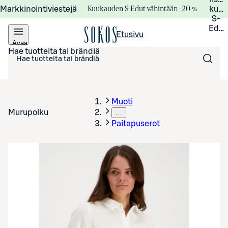
Kuukauden S-Edut vähintään –20 %
Markkinointiviestejä
kuuk
S-
Edui
Etusivu
Avaa
valikko
Hae tuotteita tai brändiä
Muoti
Murupolku
…
Paitapuserot