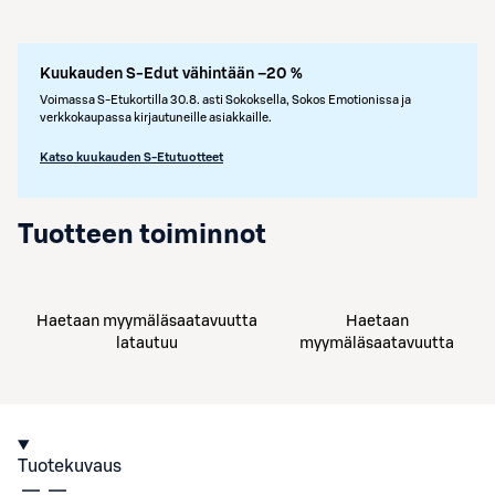
Kuukauden S-Edut vähintään –20 %
Voimassa S-Etukortilla 30.8. asti Sokoksella, Sokos Emotionissa ja
verkkokaupassa kirjautuneille asiakkaille.
Katso kuukauden S-Etutuotteet
Tuotteen toiminnot
Haetaan myymäläsaatavuutta
Haetaan
latautuu
myymäläsaatavuutta
Tuotekuvaus