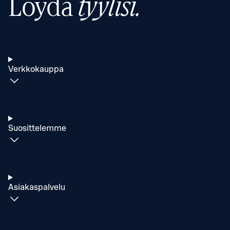
Löydä
tyylisi.
Verkkokauppa
Suosittelemme
Asiakaspalvelu