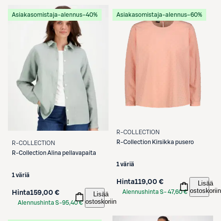
Etukortilla
Asiakasomistaja-alennus
−40%
Asiakasomistaja-alennus
−60%
R-COLLECTION
R-Collection
Kirsikka pusero
R-COLLECTION
R-Collection
Alina pellavapaita
1 väriä
1 väriä
Hinta
119,00 €
Lisää
ostoskoriin
Alennushinta S-
47,60 €
Hinta
159,00 €
Lisää
ostoskoriin
Etukortilla
Alennushinta S-
95,40 €
Etukortilla