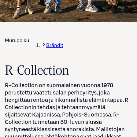
Murupolku
Brändit
R-Collection
R-Collection on suomalainen vuonna 1978
perustettu vaatetusalan perheyritys, joka
hengittää rentoa ja liikunnallista elämäntapaa. R-
Collectionin tehdas ja tehtaanmyymälä
sijaitsevat Kajaanissa, Pohjois-Suomessa. R-
Collection tunnetaan 80-luvun alussa
syntyneestä klassisesta anorakista. Mallistojen
suunnittelussa lähtökohtana ovat laadukkaat