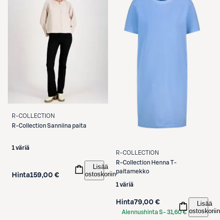
R-COLLECTION
R-Collection
Sanniina paita
1 väriä
R-COLLECTION
R-Collection
Henna T-
Lisää
paitamekko
ostoskoriin
Hinta
159,00 €
1 väriä
Hinta
79,00 €
Lisää
ostoskoriin
Alennushinta S-
31,60 €