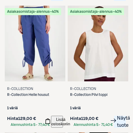
Etukortilla
Etukortilla
Asiakasomistaja-alennus
−40%
Asiakasomistaja-alennus
−40%
R-COLLECTION
R-COLLECTION
R-Collection
Helle housut
R-Collection
Pilvi toppi
1 väriä
1 väriä
Näytä
Hinta
129,00 €
Hinta
119,00 €
Lisää
ostoskoriin
Alennushinta S-
77,40 €
Alennushinta S-
71,40 €
tuote
Etukortilla
Etukortilla