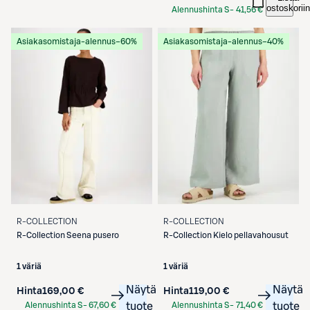
ostoskoriin
Alennushinta S-
41,56 €
Etukortilla
Asiakasomistaja-alennus
−60%
Asiakasomistaja-alennus
−40%
R-COLLECTION
R-COLLECTION
R-Collection
Seena pusero
R-Collection
Kielo pellavahousut
1 väriä
1 väriä
Näytä
Näytä
Hinta
169,00 €
Hinta
119,00 €
Alennushinta S-
67,60 €
tuote
Alennushinta S-
71,40 €
tuote