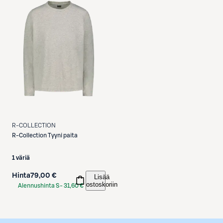
R-COLLECTION
R-Collection
Tyyni paita
1 väriä
Hinta
79,00 €
Lisää
ostoskoriin
Alennushinta S-
31,60 €
Etukortilla