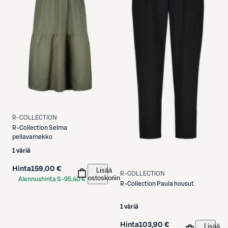
R-COLLECTION
R-Collection
Selma
pellavamekko
1 väriä
Hinta
159,00 €
Lisää
R-COLLECTION
ostoskoriin
Alennushinta S-
95,40 €
R-Collection
Paula housut
Etukortilla
1 väriä
Hinta
103,90 €
Lisää