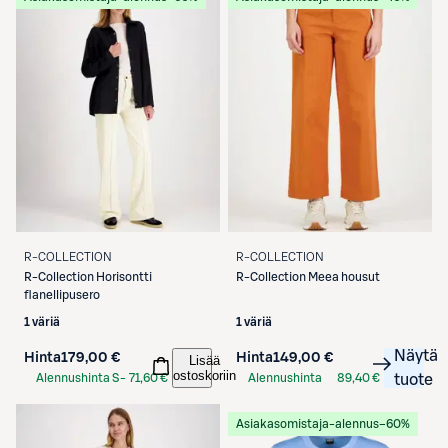
R-COLLECTION
R-COLLECTION
R-Collection
Horisontti
R-Collection
Meea housut
flanellipusero
1 väriä
1 väriä
Näytä
Hinta
179,00 €
Hinta
149,00 €
Lisää
ostoskoriin
Alennushinta S-
71,60 €
Alennushinta
89,40 €
tuote
Etukortilla
S-Etukortilla
Asiakasomistaja-alennus
−60%