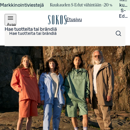
Kuukauden S-Edut vähintään –20 %
Markkinointiviestejä
kuuk
S-
Edui
Etusivu
Avaa
valikko
Hae tuotteita tai brändiä