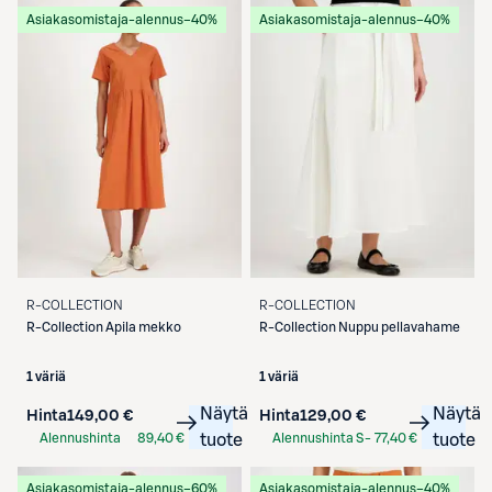
Asiakasomistaja-alennus
−40%
Asiakasomistaja-alennus
−40%
R-COLLECTION
R-COLLECTION
R-Collection
Apila mekko
R-Collection
Nuppu pellavahame
1 väriä
1 väriä
Näytä
Näytä
Hinta
149,00 €
Hinta
129,00 €
Alennushinta
89,40 €
tuote
Alennushinta S-
77,40 €
tuote
S-Etukortilla
Etukortilla
Asiakasomistaja-alennus
−60%
Asiakasomistaja-alennus
−40%