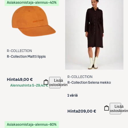
Asiakasomistaja-alennus
−40%
R-COLLECTION
R-Collection
Maltti lippis
R-COLLECTION
Hinta
49,00 €
Lisää
R-Collection
Selena mekko
ostoskoriin
Alennushinta S-
29,40 €
Etukortilla
1 väriä
Lisää
ostoskoriin
Hinta
209,00 €
Asiakasomistaja-alennus
−60%