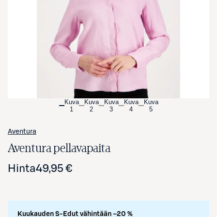
Avaa tuotekuva suurennettuna
Kuva
Kuva
Kuva
Kuva
Kuva
1
2
3
4
5
Aventura
Aventura pellavapaita
Hinta
49,95 €
Kuukauden S-Edut vähintään –20 %