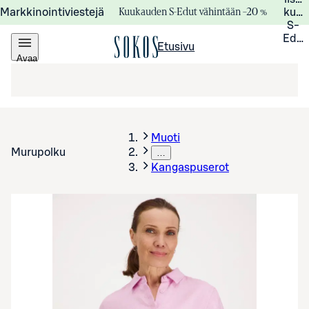
Kuukauden S-Edut vähintään –20 %
Markkinointiviestejä
kuuk
S-
Edui
Etusivu
Avaa
valikko
Muoti
Murupolku
…
Kangaspuserot