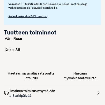
Voimassa S-Etukortilla 30.8. asti Sokoksella, Sokos Emotionissa ja
verkkokaupassa kirjautuneille asiakkaille.
Katso kuukauden S-Etutuotteet
Tuotteen toiminnot
väri:
Rose
koko:
38
Haetaan myymäläsaatavuutta
Haetaan
latautuu
myymäläsaatavuutta
Ilmainen toimitus myymälään
1–5 arkipäivää