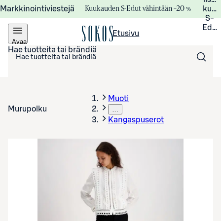
Kuukauden S-Edut vähintään –20 %
Markkinointiviestejä
kuuk
S-
Edui
Etusivu
Avaa
valikko
Hae tuotteita tai brändiä
Muoti
Murupolku
…
Kangaspuserot