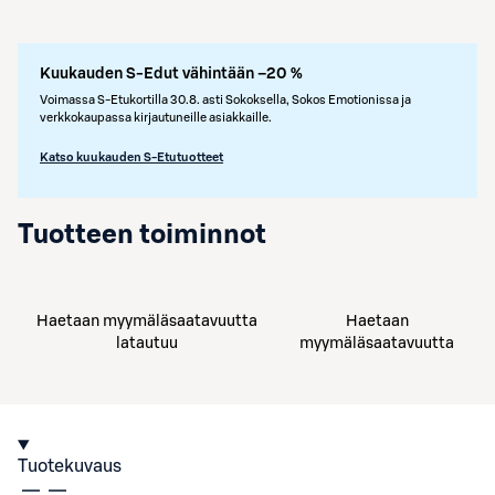
Kuukauden S-Edut vähintään –20 %
Voimassa S-Etukortilla 30.8. asti Sokoksella, Sokos Emotionissa ja
verkkokaupassa kirjautuneille asiakkaille.
Katso kuukauden S-Etutuotteet
Tuotteen toiminnot
Haetaan myymäläsaatavuutta
Haetaan
latautuu
myymäläsaatavuutta
Tuotekuvaus