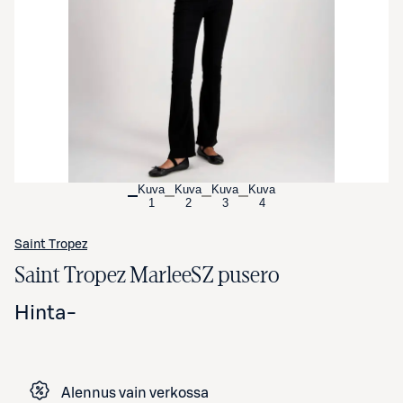
Avaa tuotekuva suurennettuna
Kuva
Kuva
Kuva
Kuva
1
2
3
4
Saint Tropez
Saint Tropez MarleeSZ pusero
Hinta
-
Alennus vain verkossa