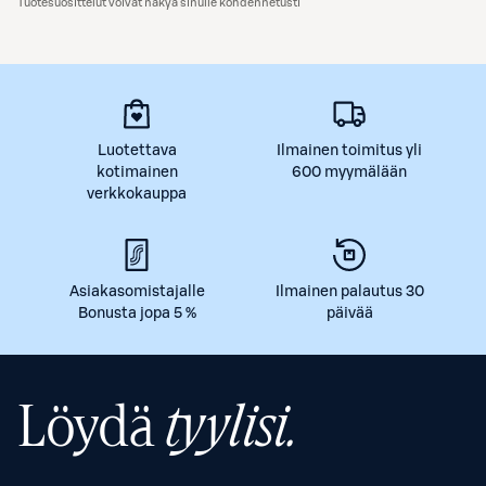
Tuotesuosittelut voivat näkyä sinulle kohdennetusti
Luotettava
Ilmainen toimitus yli
kotimainen
600 myymälään
verkkokauppa
Asiakasomistajalle
Ilmainen palautus 30
Bonusta jopa 5 %
päivää
Löydä
tyylisi.