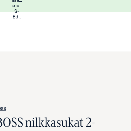
lisää
Lisätietoja
kuukauden
S-
Eduista
OSS
BOSS nilkkasukat 2-