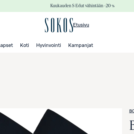
Kuukauden S-Edut vähintään –20 %
Etusivu
Lapset
Koti
Hyvinvointi
Kampanjat
B