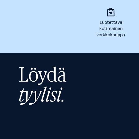
Luotettava
kotimainen
verkkokauppa
Löydä
tyylisi.