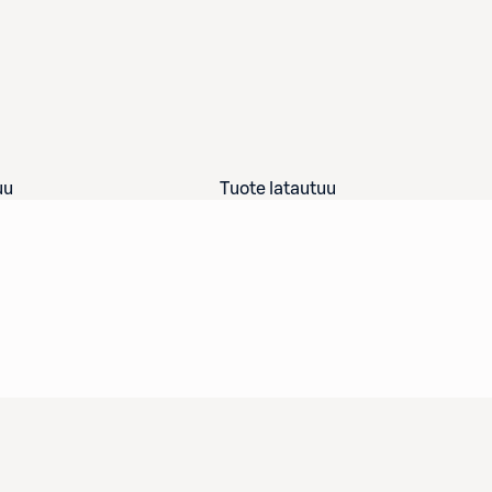
uu
Tuote latautuu