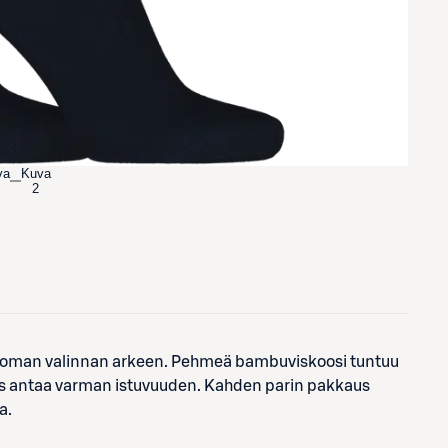
va
Kuva
2
jattoman valinnan arkeen. Pehmeä bambuviskoosi tuntuu
kaus antaa varman istuvuuden. Kahden parin pakkaus
a.