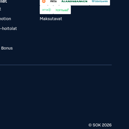
lät
t
otion
Maksutavat
-hoitolat
a Bonus
© SOK
2026