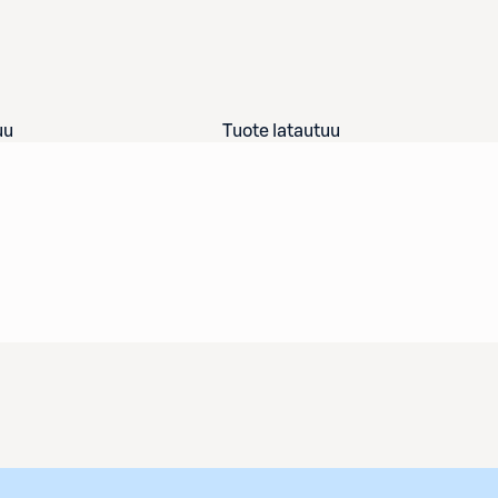
uu
Tuote latautuu