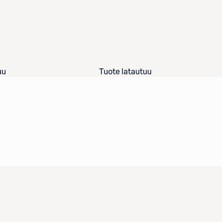
uu
Tuote latautuu