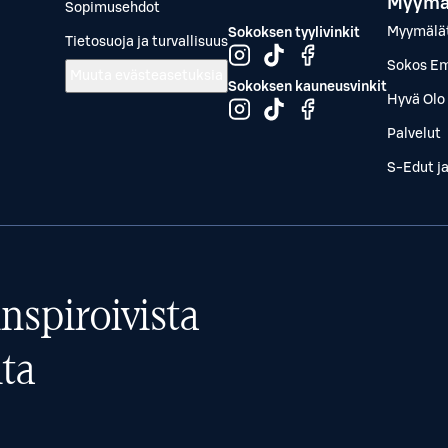
Myymä
Sopimusehdot
Myymälä
Sokoksen tyylivinkit
Tietosuoja ja turvallisuus
Sokos Em
Muuta evästeasetuksia
Sokoksen kauneusvinkit
Hyvä Olo 
Palvelut
S-Edut j
nspiroivista
ta