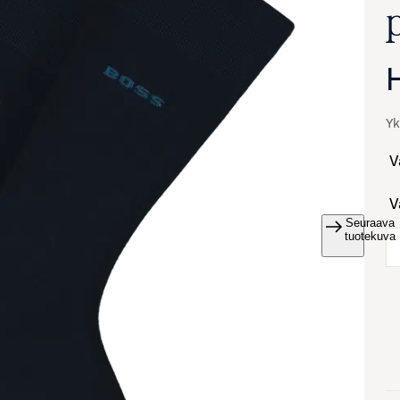
Yk
Seuraava
va suurennettuna
tuotekuva