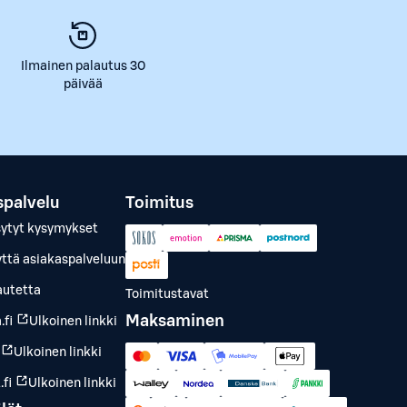
Ilmainen palautus 30
päivää
spalvelu
Toimitus
sytyt kysymykset
yttä asiakaspalveluun
autetta
Toimitustavat
Maksaminen
.fi
Ulkoinen linkki
Ulkoinen linkki
fi
Ulkoinen linkki