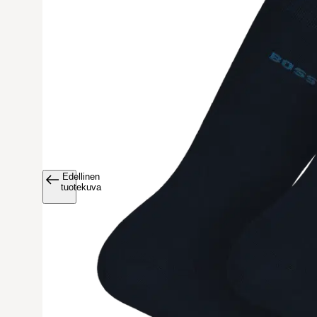
Edellinen
Avaa tuoteku
tuotekuva