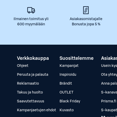
Ilmainen toimitus yli
Asiakasomistajalle
600 myymälään
Bonusta jopa 5 %
Verkkokauppa
Suosittelemme
Asiaka
Ohjeet
Kampanjat
Usein ky
Peruuta ja palauta
Inspiroidu
Ota yhte
Reklamaatio
Brändit
Anna pal
Takuu ja huolto
OUTLET
S-kanava
Saavutettavuus
Black Friday
Prisma.fi
Kampanjaetujen ehdot
Kuvasto
S-kaupat.