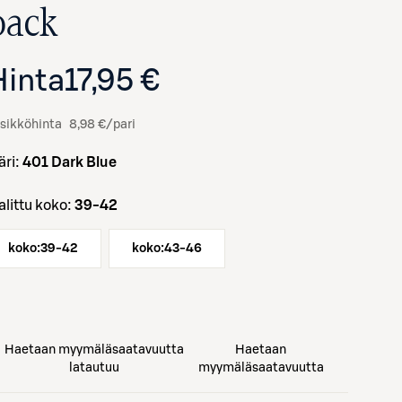
pack
Hinta
17,95 €
sikköhinta
8,98 €/pari
väri:
401 Dark Blue
Valittu koko:
39-42
Avaa tuotekuva suurennettuna
koko:
39-42
koko:
43-46
Haetaan myymäläsaatavuutta
Haetaan
latautuu
myymäläsaatavuutta