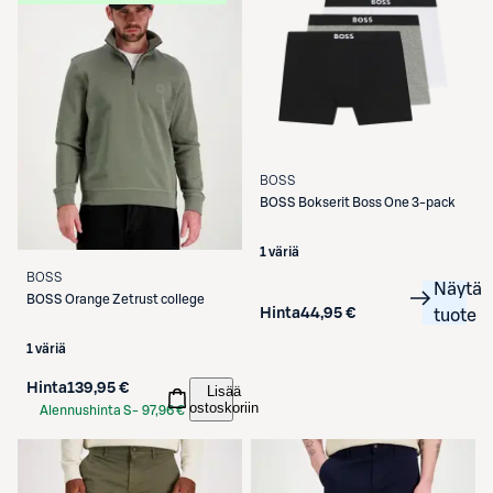
BOSS
BOSS
Bokserit Boss One 3-pack
1 väriä
BOSS
Näytä
BOSS
Orange Zetrust college
Hinta
44,95 €
tuote
1 väriä
Hinta
139,95 €
Lisää
ostoskoriin
Alennushinta S-
97,96 €
Etukortilla