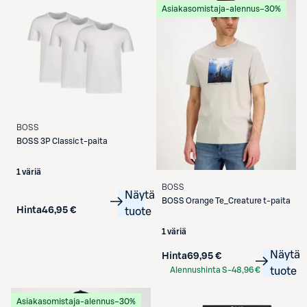
Asiakasomistaja-alennus
−30%
BOSS
BOSS
3P Classic t-paita
1 väriä
BOSS
Näytä
BOSS
Orange Te_Creature t-paita
Hinta
46,95 €
tuote
1 väriä
Näytä
Hinta
69,95 €
Alennushinta S-
48,96 €
tuote
Etukortilla
Asiakasomistaja-alennus
−30%