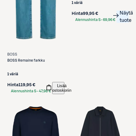
1 väriä
Näytä
Hinta
99,95 €
Alennushinta S-
69,96 €
tuote
Etukortilla
BOSS
BOSS
Remaine farkku
1 väriä
Hinta
119,95 €
Lisää
ostoskoriin
Alennushinta S-
47,98 €
Etukortilla