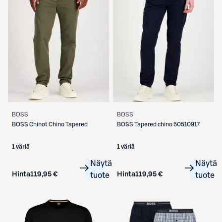
BOSS
BOSS
BOSS
Chinot Chino Tapered
BOSS
Tapered chino 50510917
1 väriä
1 väriä
Näytä
Näytä
Hinta
119,95 €
Hinta
119,95 €
tuote
tuote