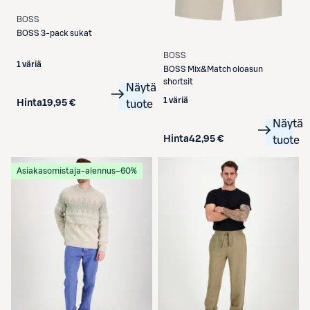
BOSS
BOSS
3-pack sukat
BOSS
1 väriä
BOSS
Mix&Match oloasun
shortsit
Näytä
1 väriä
Hinta
19,95 €
tuote
Näytä
Hinta
42,95 €
tuote
Asiakasomistaja-alennus
−60%