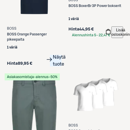
BOSS
BoxerBr 3P Power bokserit
1 väriä
BOSS
Hinta
44,95 €
Lisää
ostoskoriin
BOSS
Orange Passenger
Alennushinta S-
22,47 €
pikeepaita
Etukortilla
1 väriä
Näytä
Hinta
89,95 €
tuote
Asiakasomistaja-alennus
−50%
BOSS