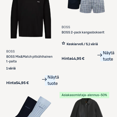
BOSS
BOSS
2-pack kangasbokserit
Keskiarvo
5 / 5
,
1 väriä
BOSS
Näytä
BOSS
Mix&Match pitkähihainen
Hinta
44,95 €
tuote
t-paita
1 väriä
Näytä
Hinta
54,95 €
tuote
Asiakasomistaja-alennus
−50%