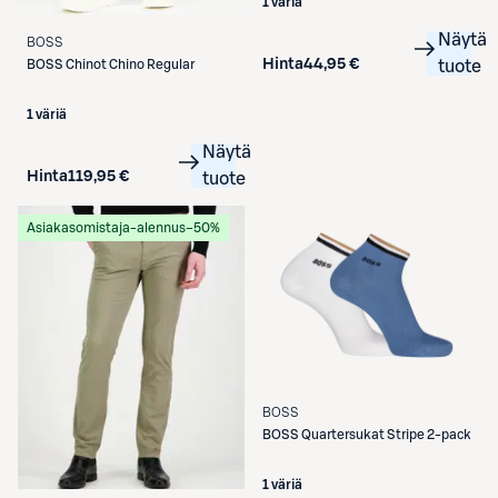
1 väriä
Näytä
BOSS
Hinta
44,95 €
tuote
BOSS
Chinot Chino Regular
1 väriä
Näytä
Hinta
119,95 €
tuote
Asiakasomistaja-alennus
−50%
BOSS
BOSS
Quartersukat Stripe 2-pack
1 väriä