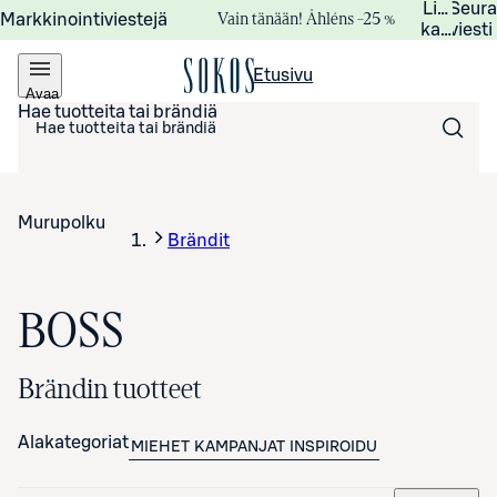
Lisätied
Seur
Vain tänään! Åhléns –25 %
Markkinointiviestejä
kampanj
viesti
Etusivu
Avaa
valikko
Hae tuotteita tai brändiä
Murupolku
Brändit
BOSS
Brändin tuotteet
Alakategoriat
MIEHET
KAMPANJAT
INSPIROIDU