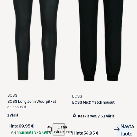
BOSS
BOSS
BOSS
Long John Wool pitkät
BOSS
Mix&Match housut
alushousut
1 väriä
Keskiarvo
5 / 5
,
1 väriä
Hinta
69,95 €
Näytä
Lisää
ostoskoriin
Alennushinta S-
27,98 €
Hinta
54,95 €
tuote