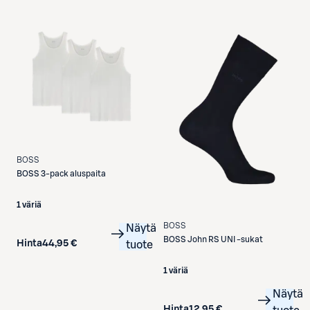
Etukortilla
BOSS
BOSS
3-pack aluspaita
1 väriä
BOSS
Näytä
BOSS
John RS UNI -sukat
Hinta
44,95 €
tuote
1 väriä
Näytä
Hinta
12,95 €