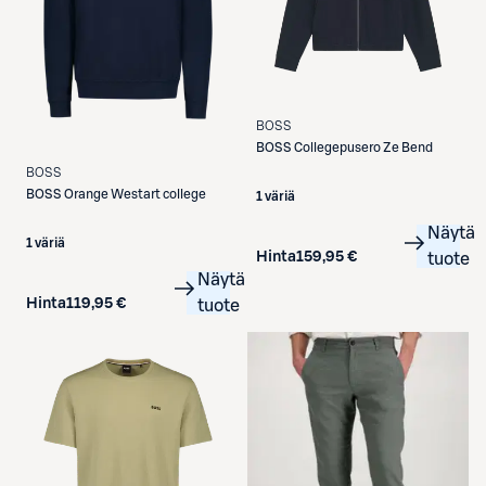
BOSS
BOSS
Collegepusero Ze Bend
BOSS
BOSS
Orange Westart college
1 väriä
Näytä
1 väriä
Hinta
159,95 €
tuote
Näytä
Hinta
119,95 €
tuote