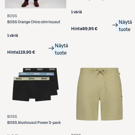
1 väriä
BOSS
Näytä
BOSS
Orange Chino slim housut
Hinta
69,95 €
tuote
1 väriä
Näytä
Hinta
119,95 €
tuote
BOSS
BOSS
Alushousut Power 3-pack