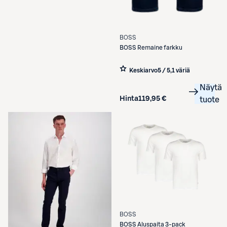
BOSS
BOSS
Remaine farkku
Keskiarvo
5 / 5
,
1 väriä
Näytä
Hinta
119,95 €
tuote
BOSS
BOSS
Aluspaita 3-pack