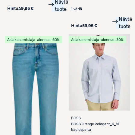
Näytä
Hinta
49,95 €
tuote
1 väriä
Näytä
Hinta
59,95 €
tuote
Asiakasomistaja-alennus
−60%
Asiakasomistaja-alennus
−30%
BOSS
BOSS
Orange Relegant_6_M
kauluspaita