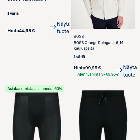
1 väriä
Näytä
Hinta
44,95 €
tuote
BOSS
BOSS
Orange Relegant_6_M
kauluspaita
1 väriä
Näytä
Hinta
99,95 €
Alennushinta S-
69,96 €
tuote
Etukortilla
Asiakasomistaja-alennus
−60%