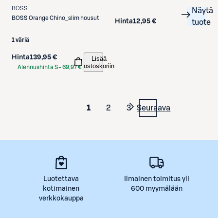
BOSS
Näytä
BOSS
Orange Chino_slim housut
Hinta
12,95 €
tuote
1 väriä
Hinta
139,95 €
Lisää
ostoskoriin
Alennushinta S-
69,97 €
Etukortilla
1
2
3
Seuraava
Luotettava
Ilmainen toimitus yli
kotimainen
600 myymälään
verkkokauppa