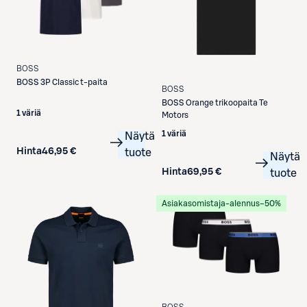
BOSS
BOSS
3P Classic t-paita
BOSS
BOSS
Orange trikoopaita Te
1 väriä
Motors
1 väriä
Näytä
Hinta
46,95 €
tuote
Näytä
Hinta
69,95 €
tuote
Asiakasomistaja-alennus
−50%
BOSS