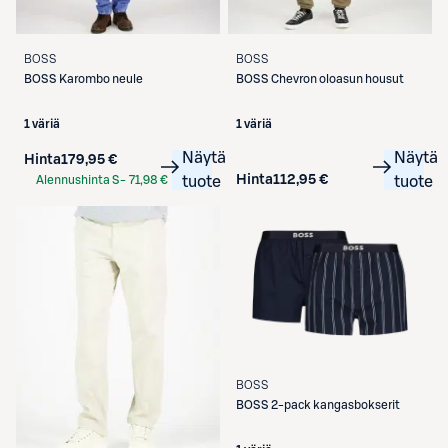
BOSS
BOSS
BOSS
Karombo neule
BOSS
Chevron oloasun housut
1 väriä
1 väriä
Näytä
Näytä
Hinta
179,95 €
Hinta
112,95 €
Alennushinta S-
71,98 €
tuote
tuote
Etukortilla
BOSS
BOSS
2-pack kangasbokserit