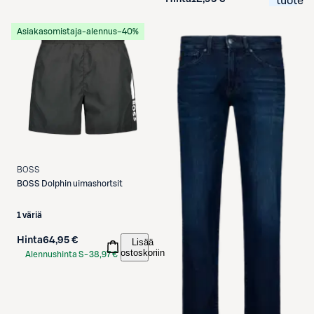
tuote
Asiakasomistaja-alennus
−40%
BOSS
BOSS
Dolphin uimashortsit
1 väriä
Hinta
64,95 €
Lisää
ostoskoriin
Alennushinta S-
38,97 €
Etukortilla