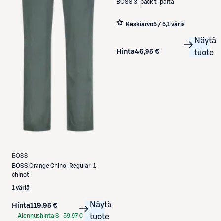
BOSS
3-pack t-paita
Keskiarvo
5 / 5
,
1 väriä
Näytä
Hinta
46,95 €
tuote
BOSS
BOSS
Orange Chino-Regular-1
chinot
1 väriä
Näytä
Hinta
119,95 €
Alennushinta S-
59,97 €
tuote