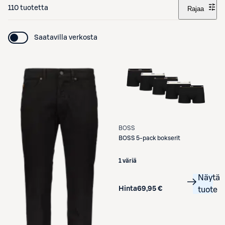
110 tuotetta
Rajaa
Saatavilla verkosta
BOSS
BOSS
5-pack bokserit
1 väriä
Näytä
Hinta
69,95 €
tuote