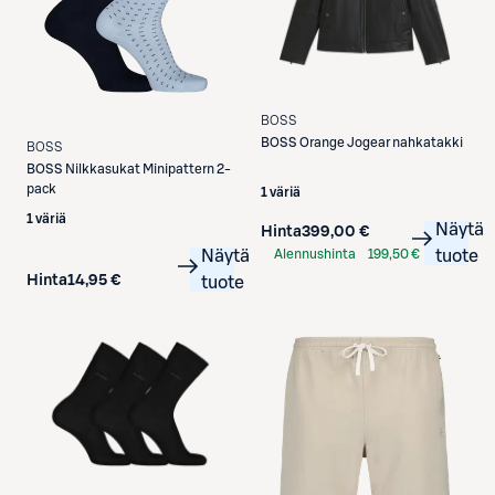
BOSS
BOSS
Orange Jogear nahkatakki
BOSS
BOSS
Nilkkasukat Minipattern 2-
pack
1 väriä
1 väriä
Näytä
Hinta
399,00 €
Alennushinta
199,50 €
tuote
Näytä
S-Etukortilla
Hinta
14,95 €
tuote