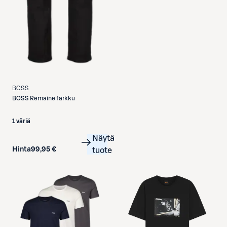
BOSS
BOSS
Remaine farkku
1 väriä
Näytä
Hinta
99,95 €
tuote