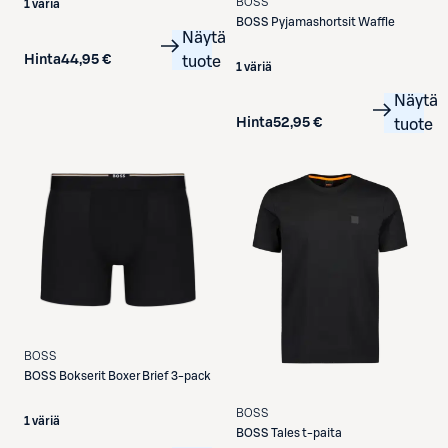
BOSS
1 väriä
BOSS
Pyjamashortsit Waffle
Näytä
Hinta
44,95 €
tuote
1 väriä
Näytä
Hinta
52,95 €
tuote
BOSS
BOSS
Bokserit Boxer Brief 3-pack
BOSS
1 väriä
BOSS
Tales t-paita