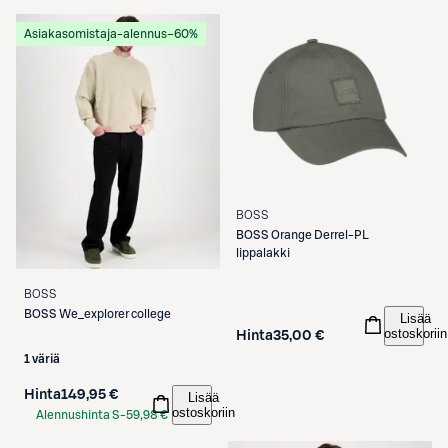
Etukortilla
Asiakasomistaja-alennus
−60%
BOSS
BOSS
Orange Derrel-PL
lippalakki
BOSS
BOSS
We_explorer college
Lisää
ostoskoriin
Hinta
35,00 €
1 väriä
Hinta
149,95 €
Lisää
ostoskoriin
Alennushinta S-
59,98 €
Etukortilla