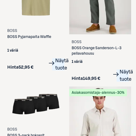
BOSS
BOSS
Pyjamapaita Waffle
BOSS
BOSS
Orange Sanderson-L-3
1 väriä
pellavahousu
Näytä
1 väriä
Hinta
52,95 €
tuote
Näytä
Hinta
149,95 €
tuote
Asiakasomistaja-alennus
−30%
BOSS
BOSS
3-pack bokserit