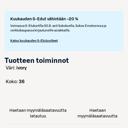
Kuukauden S-Edut vähintään –20 %
Voimassa S-Etukortilla 30.8. asti Sokoksella, Sokos Emotionissa ja
verkkokaupassa kirjautuneille asiakkaille.
Katso kuukauden S-Etutuotteet
Tuotteen toiminnot
väri:
ivory
koko:
36
Haetaan myymäläsaatavuutta
Haetaan
latautuu
myymäläsaatavuutta