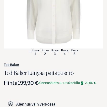
Avaa tuotekuva suurennettuna
Kuva
Kuva
Kuva
Kuva
Kuva
1
2
3
4
5
Ted Baker
Ted Baker Lanyaa paitapusero
Hinta
199,90 €
Alennushinta S-Etukortilla
79,96 €
Alennus vain verkossa