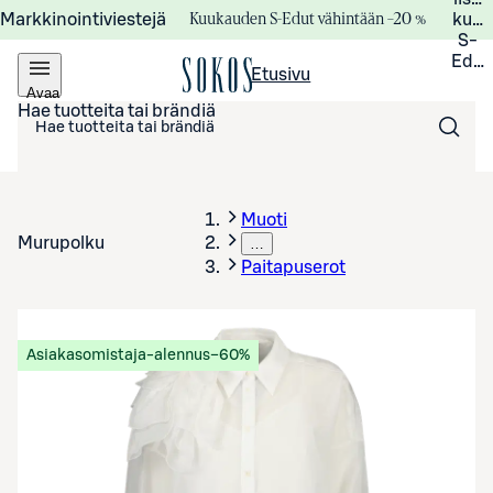
Kuukauden S-Edut vähintään –20 %
Markkinointiviestejä
kuuk
S-
Edui
Etusivu
Avaa
valikko
Hae tuotteita tai brändiä
Muoti
Murupolku
…
Paitapuserot
Asiakasomistaja-alennus
−60%