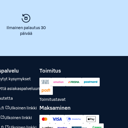
Ilmainen palautus 30
päivää
spalvelu
Toimitus
sytyt kysymykset
yttä asiakaspalveluun
autetta
Toimitustavat
Maksaminen
.fi
Ulkoinen linkki
Ulkoinen linkki
fi
Ulkoinen linkki