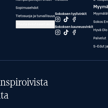
Myymä
Sopimusehdot
Myymälä
Sokoksen tyylivinkit
Tietosuoja ja turvallisuus
Sokos Em
Muuta evästeasetuksia
Sokoksen kauneusvinkit
Hyvä Olo 
Palvelut
S-Edut j
nspiroivista
ta