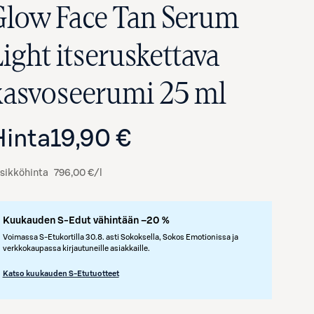
Glow Face Tan Serum
Light itseruskettava
kasvoseerumi 25 ml
Hinta
19,90 €
sikköhinta
796,00 €/l
Kuukauden S-Edut vähintään –20 %
Voimassa S-Etukortilla 30.8. asti Sokoksella, Sokos Emotionissa ja
verkkokaupassa kirjautuneille asiakkaille.
Katso kuukauden S-Etutuotteet