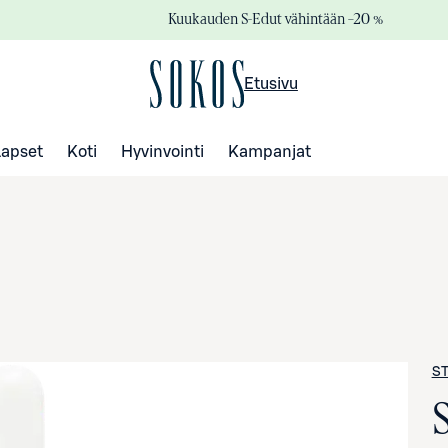
Kuukauden S-Edut vähintään –20 %
Etusivu
Lapset
Koti
Hyvinvointi
Kampanjat
ST