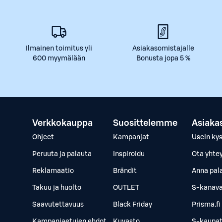
Ilmainen toimitus yli
Asiakasomistajalle
600 myymälään
Bonusta jopa 5 %
Verkkokauppa
Suosittelemme
Asiaka
Ohjeet
Kampanjat
Usein ky
Peruuta ja palauta
Inspiroidu
Ota yhte
Reklamaatio
Brändit
Anna pal
Takuu ja huolto
OUTLET
S-kanava
Saavutettavuus
Black Friday
Prisma.fi
Kampanjaetujen ehdot
Kuvasto
S-kaupat.