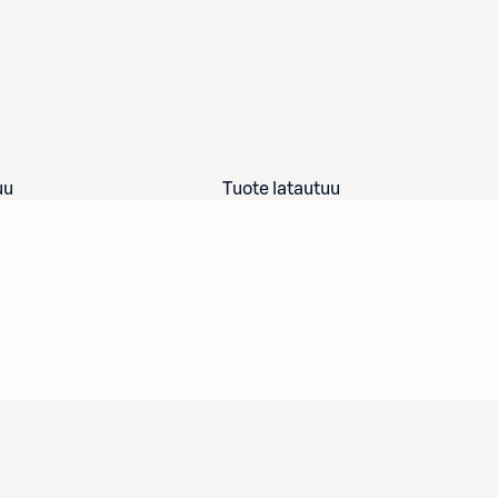
uu
Tuote latautuu