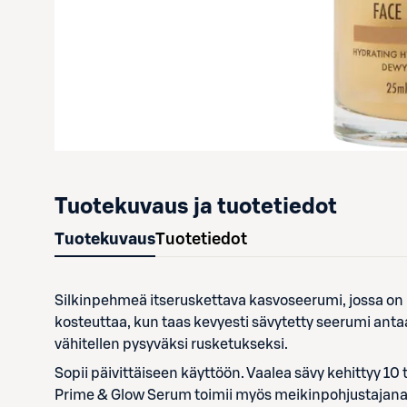
Tuotekuvaus ja tuotetiedot
Tuotekuvaus
Tuotetiedot
Silkinpehmeä itseruskettava kasvoseerumi, jossa on ih
kosteuttaa, kun taas kevyesti sävytetty seerumi anta
vähitellen pysyväksi rusketukseksi.
Sopii päivittäiseen käyttöön. Vaalea sävy kehittyy 1
Prime & Glow Serum toimii myös meikinpohjustajana, 