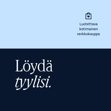
Luotettava
kotimainen
verkkokauppa
Löydä
tyylisi.