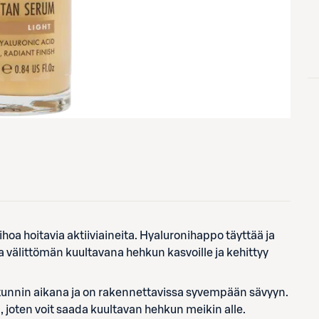
oa hoitavia aktiiviaineita. Hyaluronihappo täyttää ja
a välittömän kuultavana hehkun kasvoille ja kehittyy
0 tunnin aikana ja on rakennettavissa syvempään sävyyn.
joten voit saada kuultavan hehkun meikin alle.