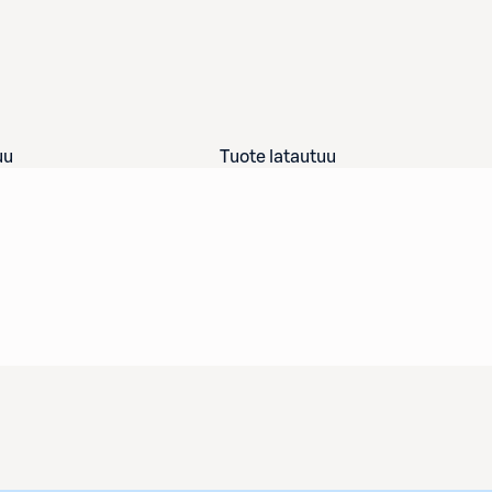
uu
Tuote latautuu