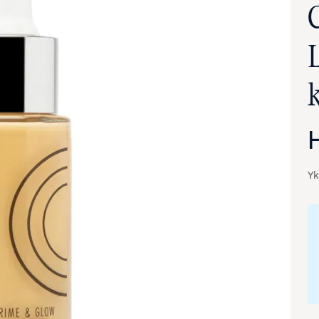
Yk
va suurennettuna