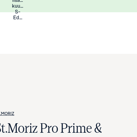
lisää
Lisätietoja
kuukauden
S-
Eduista
.MORIZ
St.Moriz Pro Prime &