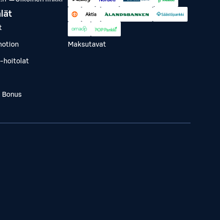
lät
t
otion
Maksutavat
-hoitolat
a Bonus