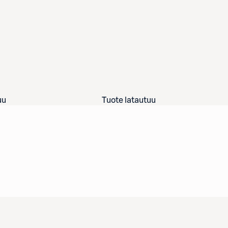
uu
Tuote latautuu